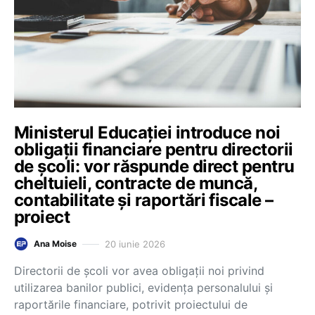
Ministerul Educației introduce noi
obligații financiare pentru directorii
de școli: vor răspunde direct pentru
cheltuieli, contracte de muncă,
contabilitate și raportări fiscale –
proiect
20 iunie 2026
Ana Moise
Directorii de școli vor avea obligații noi privind
utilizarea banilor publici, evidența personalului și
raportările financiare, potrivit proiectului de