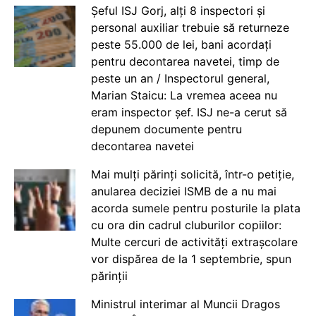
Șeful ISJ Gorj, alți 8 inspectori și
personal auxiliar trebuie să returneze
peste 55.000 de lei, bani acordați
pentru decontarea navetei, timp de
peste un an / Inspectorul general,
Marian Staicu: La vremea aceea nu
eram inspector șef. ISJ ne-a cerut să
depunem documente pentru
decontarea navetei
Mai mulți părinți solicită, într-o petiție,
anularea deciziei ISMB de a nu mai
acorda sumele pentru posturile la plata
cu ora din cadrul cluburilor copiilor:
Multe cercuri de activități extrașcolare
vor dispărea de la 1 septembrie, spun
părinții
Ministrul interimar al Muncii Dragos