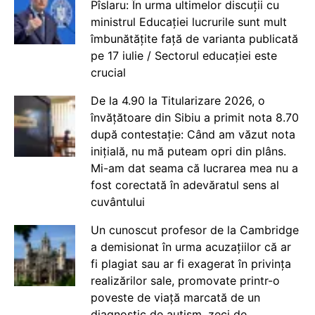
Pîslaru: În urma ultimelor discuții cu
ministrul Educației lucrurile sunt mult
îmbunătățite față de varianta publicată
pe 17 iulie / Sectorul educației este
crucial
De la 4.90 la Titularizare 2026, o
învățătoare din Sibiu a primit nota 8.70
după contestație: Când am văzut nota
inițială, nu mă puteam opri din plâns.
Mi-am dat seama că lucrarea mea nu a
fost corectată în adevăratul sens al
cuvântului
Un cunoscut profesor de la Cambridge
a demisionat în urma acuzațiilor că ar
fi plagiat sau ar fi exagerat în privința
realizărilor sale, promovate printr-o
poveste de viață marcată de un
diagnostic de autism, zeci de