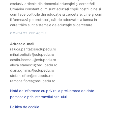
exclusiv articole din domeniul educației și cercetării.
Urmărim constant cum sunt educați copiii noștri, cine și
cum face politicile din educație și cercetare, cine și cum
îi formează pe profesori, cât de adecvate la lumea în
care trăim sunt sistemele de educație și cercetare.
CONTACT REDACȚIE
Adrese e-mail
raluca.pantazi@edupedu.ro
mihai.peticila@edupedu.ro
costin.ionescu@edupedu.ro
alexa.stanescu@edupedu.ro
diana.ghimisi@edupedu.ro
stefan.lefter@edupedu.ro
ramona.florea@edupedu.ro
Notă de informare cu privire la prelucrarea de date
personale prin intermediul site-ului
Politica de cookie