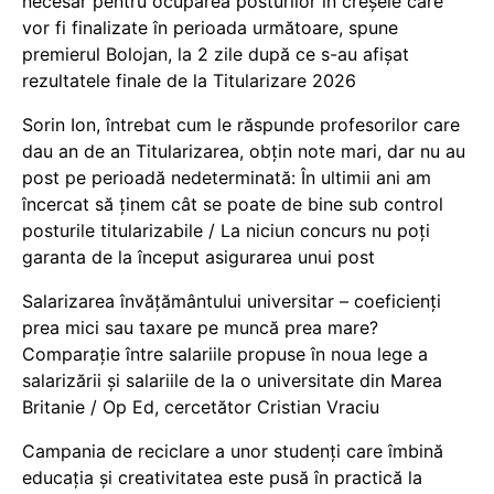
necesar pentru ocuparea posturilor în creșele care
vor fi finalizate în perioada următoare, spune
premierul Bolojan, la 2 zile după ce s-au afișat
rezultatele finale de la Titularizare 2026
Sorin Ion, întrebat cum le răspunde profesorilor care
dau an de an Titularizarea, obțin note mari, dar nu au
post pe perioadă nedeterminată: În ultimii ani am
încercat să ținem cât se poate de bine sub control
posturile titularizabile / La niciun concurs nu poți
garanta de la început asigurarea unui post
Salarizarea învățământului universitar – coeficienți
prea mici sau taxare pe muncă prea mare?
Comparație între salariile propuse în noua lege a
salarizării și salariile de la o universitate din Marea
Britanie / Op Ed, cercetător Cristian Vraciu
Campania de reciclare a unor studenți care îmbină
educația și creativitatea este pusă în practică la