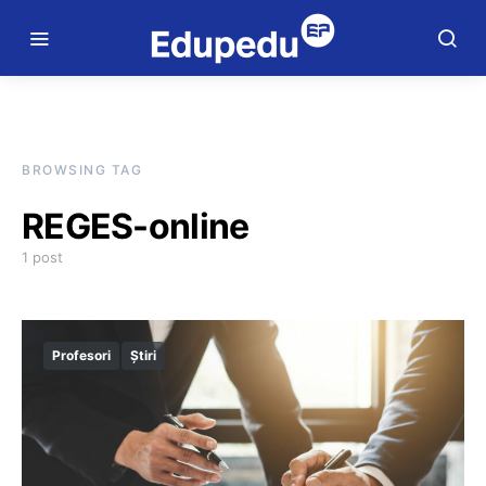
BROWSING TAG
REGES-online
1 post
Profesori
Știri