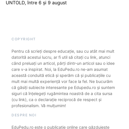
UNTOLD, între 6 și 9 august
COPYRIGHT
Pentru că scrieți despre educație, sau cu atât mai mult
datorită acestui lucru, ar fi util să citați cu link, atunci
când preluați un articol, părți dintr-un articol sau o idee
care v-a inspirat. Noi, la EduPedu.ro ne-am asumat
această conduită etică și sperăm că și publicațiile cu
mult mai multă experiență vor face la fel. Ne bucurăm
că găsiți subiecte interesante pe Edupedu.ro și suntem
siguri că înțelegeți rugămintea noastră de a cita sursa
(cu link), ca o declarație reciprocă de respect și
profesionalism. Vă mulțumim!
DESPRE NOI
EduPedu.ro este o publicație online care găzduiește