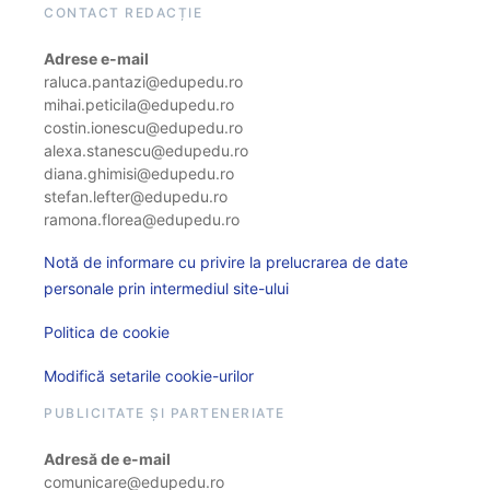
CONTACT REDACȚIE
Adrese e-mail
raluca.pantazi@edupedu.ro
mihai.peticila@edupedu.ro
costin.ionescu@edupedu.ro
alexa.stanescu@edupedu.ro
diana.ghimisi@edupedu.ro
stefan.lefter@edupedu.ro
ramona.florea@edupedu.ro
Notă de informare cu privire la prelucrarea de date
personale prin intermediul site-ului
Politica de cookie
Modifică setarile cookie-urilor
PUBLICITATE ȘI PARTENERIATE
Adresă de e-mail
comunicare@edupedu.ro