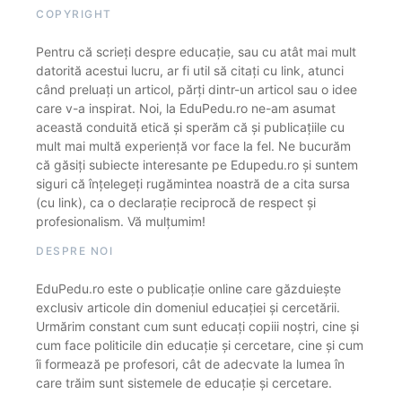
COPYRIGHT
Pentru că scrieți despre educație, sau cu atât mai mult
datorită acestui lucru, ar fi util să citați cu link, atunci
când preluați un articol, părți dintr-un articol sau o idee
care v-a inspirat. Noi, la EduPedu.ro ne-am asumat
această conduită etică și sperăm că și publicațiile cu
mult mai multă experiență vor face la fel. Ne bucurăm
că găsiți subiecte interesante pe Edupedu.ro și suntem
siguri că înțelegeți rugămintea noastră de a cita sursa
(cu link), ca o declarație reciprocă de respect și
profesionalism. Vă mulțumim!
DESPRE NOI
EduPedu.ro este o publicație online care găzduiește
exclusiv articole din domeniul educației și cercetării.
Urmărim constant cum sunt educați copiii noștri, cine și
cum face politicile din educație și cercetare, cine și cum
îi formează pe profesori, cât de adecvate la lumea în
care trăim sunt sistemele de educație și cercetare.