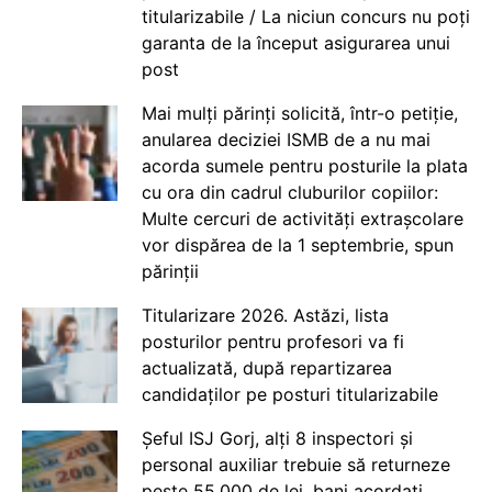
titularizabile / La niciun concurs nu poți
garanta de la început asigurarea unui
post
Mai mulți părinți solicită, într-o petiție,
anularea deciziei ISMB de a nu mai
acorda sumele pentru posturile la plata
cu ora din cadrul cluburilor copiilor:
Multe cercuri de activități extrașcolare
vor dispărea de la 1 septembrie, spun
părinții
Titularizare 2026. Astăzi, lista
posturilor pentru profesori va fi
actualizată, după repartizarea
candidaților pe posturi titularizabile
Șeful ISJ Gorj, alți 8 inspectori și
personal auxiliar trebuie să returneze
peste 55.000 de lei, bani acordați