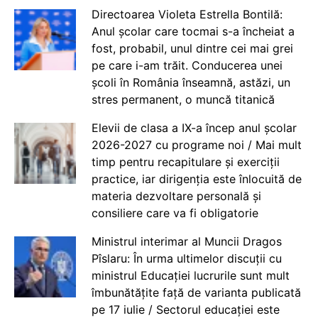
Directoarea Violeta Estrella Bontilă:
Anul școlar care tocmai s-a încheiat a
fost, probabil, unul dintre cei mai grei
pe care i-am trăit. Conducerea unei
școli în România înseamnă, astăzi, un
stres permanent, o muncă titanică
Elevii de clasa a IX-a încep anul școlar
2026-2027 cu programe noi / Mai mult
timp pentru recapitulare și exerciții
practice, iar dirigenția este înlocuită de
materia dezvoltare personală și
consiliere care va fi obligatorie
Ministrul interimar al Muncii Dragos
Pîslaru: În urma ultimelor discuții cu
ministrul Educației lucrurile sunt mult
îmbunătățite față de varianta publicată
pe 17 iulie / Sectorul educației este