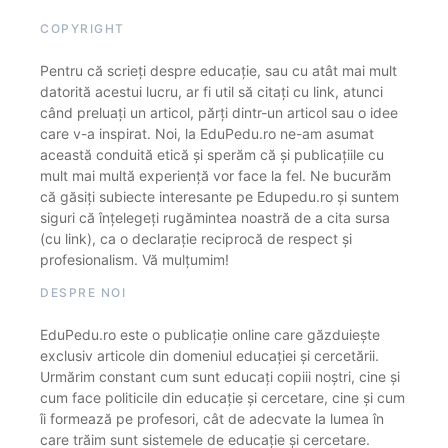
COPYRIGHT
Pentru că scrieți despre educație, sau cu atât mai mult
datorită acestui lucru, ar fi util să citați cu link, atunci
când preluați un articol, părți dintr-un articol sau o idee
care v-a inspirat. Noi, la EduPedu.ro ne-am asumat
această conduită etică și sperăm că și publicațiile cu
mult mai multă experiență vor face la fel. Ne bucurăm
că găsiți subiecte interesante pe Edupedu.ro și suntem
siguri că înțelegeți rugămintea noastră de a cita sursa
(cu link), ca o declarație reciprocă de respect și
profesionalism. Vă mulțumim!
DESPRE NOI
EduPedu.ro este o publicație online care găzduiește
exclusiv articole din domeniul educației și cercetării.
Urmărim constant cum sunt educați copiii noștri, cine și
cum face politicile din educație și cercetare, cine și cum
îi formează pe profesori, cât de adecvate la lumea în
care trăim sunt sistemele de educație și cercetare.