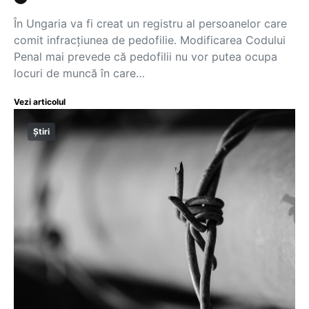
În Ungaria va fi creat un registru al persoanelor care
comit infracțiunea de pedofilie. Modificarea Codului
Penal mai prevede că pedofilii nu vor putea ocupa
locuri de muncă în care…
Vezi articolul
Știri