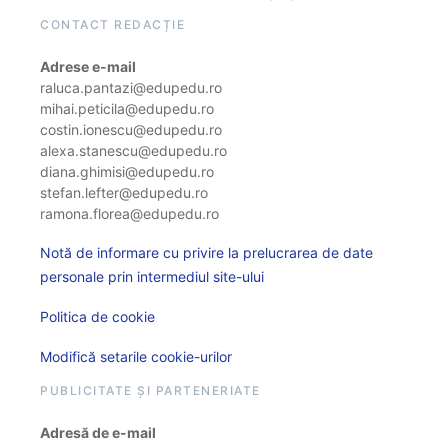
CONTACT REDACȚIE
Adrese e-mail
raluca.pantazi@edupedu.ro
mihai.peticila@edupedu.ro
costin.ionescu@edupedu.ro
alexa.stanescu@edupedu.ro
diana.ghimisi@edupedu.ro
stefan.lefter@edupedu.ro
ramona.florea@edupedu.ro
Notă de informare cu privire la prelucrarea de date
personale prin intermediul site-ului
Politica de cookie
Modifică setarile cookie-urilor
PUBLICITATE ȘI PARTENERIATE
Adresă de e-mail