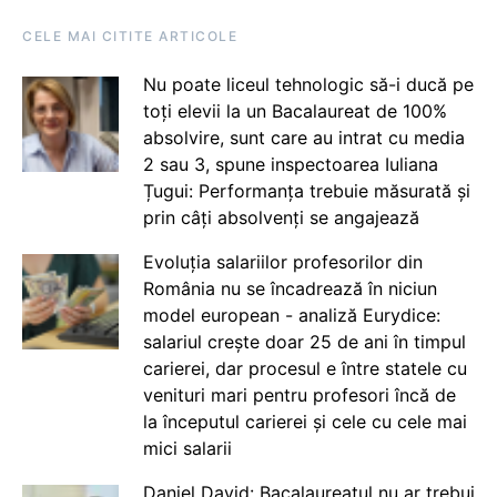
CELE MAI CITITE ARTICOLE
Nu poate liceul tehnologic să-i ducă pe
toți elevii la un Bacalaureat de 100%
absolvire, sunt care au intrat cu media
2 sau 3, spune inspectoarea Iuliana
Țugui: Performanța trebuie măsurată și
prin câți absolvenți se angajează
Evoluția salariilor profesorilor din
România nu se încadrează în niciun
model european - analiză Eurydice:
salariul crește doar 25 de ani în timpul
carierei, dar procesul e între statele cu
venituri mari pentru profesori încă de
la începutul carierei și cele cu cele mai
mici salarii
Daniel David: Bacalaureatul nu ar trebui