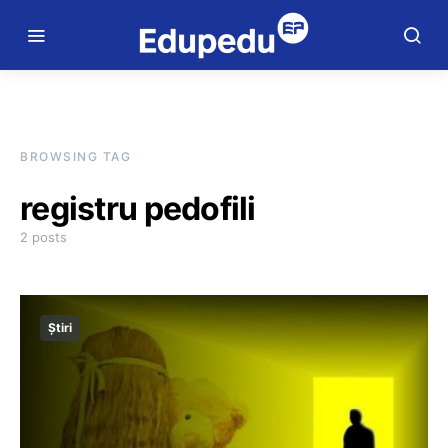
BROWSING TAG
registru pedofili
2 posts
Știri