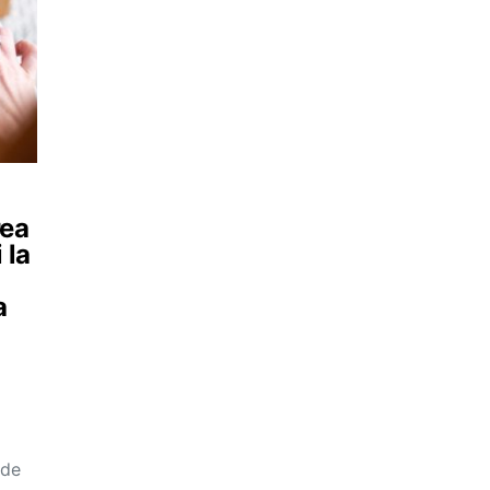
rea
 la
a
 de