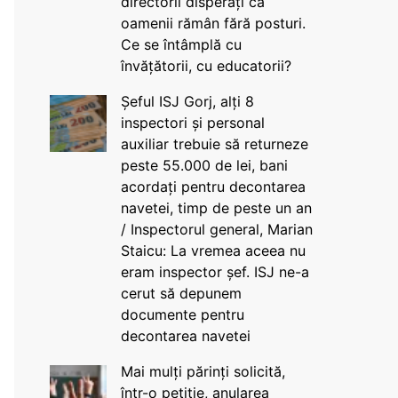
directorii disperați că
oamenii rămân fără posturi.
Ce se întâmplă cu
învățătorii, cu educatorii?
Șeful ISJ Gorj, alți 8
inspectori și personal
auxiliar trebuie să returneze
peste 55.000 de lei, bani
acordați pentru decontarea
navetei, timp de peste un an
/ Inspectorul general, Marian
Staicu: La vremea aceea nu
eram inspector șef. ISJ ne-a
cerut să depunem
documente pentru
decontarea navetei
Mai mulți părinți solicită,
într-o petiție, anularea