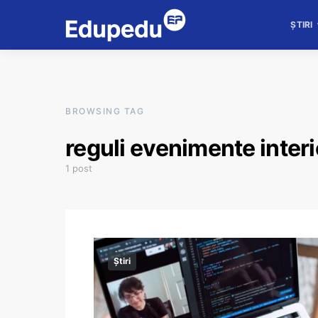
ȘTIRI
BROWSING TAG
reguli evenimente interi
1 post
Știri