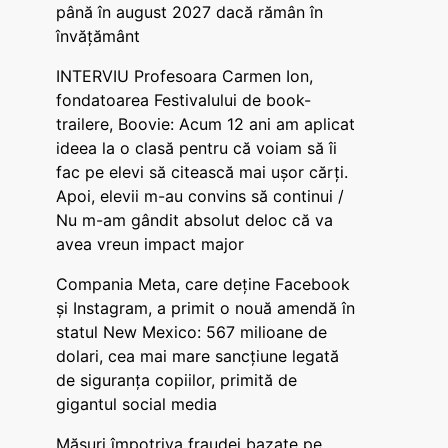
până în august 2027 dacă rămân în
învățământ
INTERVIU Profesoara Carmen Ion,
fondatoarea Festivalului de book-
trailere, Boovie: Acum 12 ani am aplicat
ideea la o clasă pentru că voiam să îi
fac pe elevi să citească mai ușor cărți.
Apoi, elevii m-au convins să continui /
Nu m-am gândit absolut deloc că va
avea vreun impact major
Compania Meta, care deține Facebook
și Instagram, a primit o nouă amendă în
statul New Mexico: 567 milioane de
dolari, cea mai mare sancțiune legată
de siguranța copiilor, primită de
gigantul social media
Măsuri împotriva fraudei bazate pe