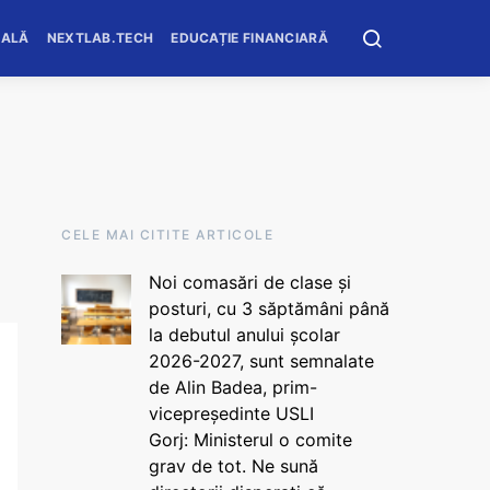
OALĂ
NEXTLAB.TECH
EDUCAȚIE FINANCIARĂ
CELE MAI CITITE ARTICOLE
Noi comasări de clase și
posturi, cu 3 săptămâni până
la debutul anului școlar
2026-2027, sunt semnalate
de Alin Badea, prim-
vicepreședinte USLI
Gorj: Ministerul o comite
grav de tot. Ne sună