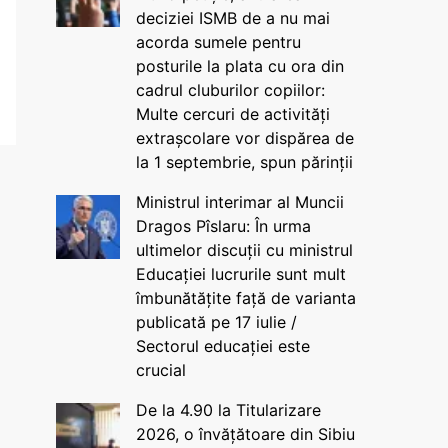
deciziei ISMB de a nu mai
acorda sumele pentru
posturile la plata cu ora din
cadrul cluburilor copiilor:
Multe cercuri de activități
extrașcolare vor dispărea de
la 1 septembrie, spun părinții
Ministrul interimar al Muncii
Dragos Pîslaru: În urma
ultimelor discuții cu ministrul
Educației lucrurile sunt mult
îmbunătățite față de varianta
publicată pe 17 iulie /
Sectorul educației este
crucial
De la 4.90 la Titularizare
2026, o învățătoare din Sibiu