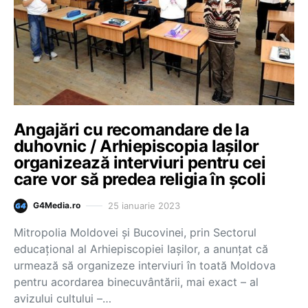
Angajări cu recomandare de la
duhovnic / Arhiepiscopia Iașilor
organizează interviuri pentru cei
care vor să predea religia în școli
25 ianuarie 2023
G4Media.ro
Mitropolia Moldovei şi Bucovinei, prin Sectorul
educaţional al Arhiepiscopiei Iaşilor, a anunţat că
urmează să organizeze interviuri în toată Moldova
pentru acordarea binecuvântării, mai exact – al
avizului cultului –…