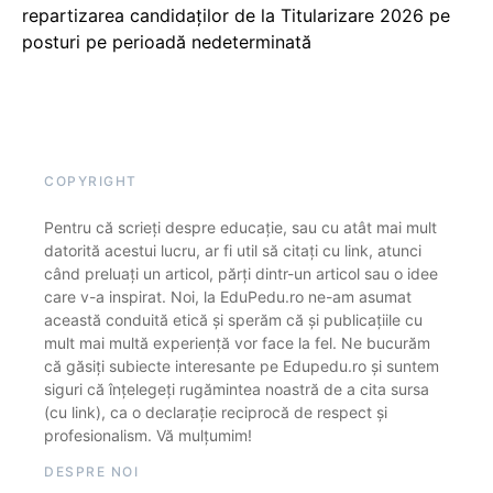
repartizarea candidaților de la Titularizare 2026 pe
posturi pe perioadă nedeterminată
COPYRIGHT
Pentru că scrieți despre educație, sau cu atât mai mult
datorită acestui lucru, ar fi util să citați cu link, atunci
când preluați un articol, părți dintr-un articol sau o idee
care v-a inspirat. Noi, la EduPedu.ro ne-am asumat
această conduită etică și sperăm că și publicațiile cu
mult mai multă experiență vor face la fel. Ne bucurăm
că găsiți subiecte interesante pe Edupedu.ro și suntem
siguri că înțelegeți rugămintea noastră de a cita sursa
(cu link), ca o declarație reciprocă de respect și
profesionalism. Vă mulțumim!
DESPRE NOI