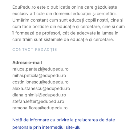
EduPedu.ro este o publicație online care găzduiește
exclusiv articole din domeniul educației și cercetării.
Urmărim constant cum sunt educați copiii noștri, cine și
cum face politicile din educație și cercetare, cine și cum
îi formează pe profesori, cât de adecvate la lumea în
care trăim sunt sistemele de educație și cercetare.
CONTACT REDACȚIE
Adrese e-mail
raluca.pantazi@edupedu.ro
mihai.peticila@edupedu.ro
costin.ionescu@edupedu.ro
alexa.stanescu@edupedu.ro
diana.ghimisi@edupedu.ro
stefan.lefter@edupedu.ro
ramona.florea@edupedu.ro
Notă de informare cu privire la prelucrarea de date
personale prin intermediul site-ului