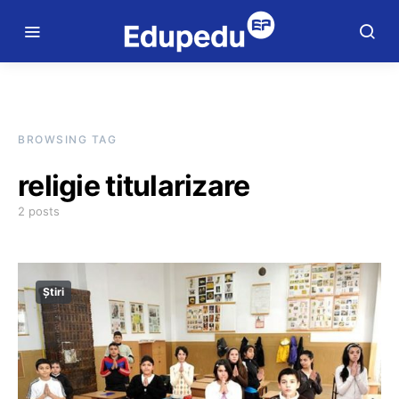
BROWSING TAG
religie titularizare
2 posts
Știri