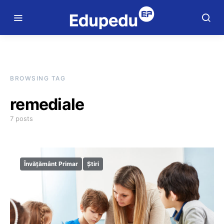
BROWSING TAG
remediale
7 posts
Învățământ Primar
Știri