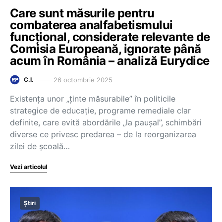
Care sunt măsurile pentru
combaterea analfabetismului
funcțional, considerate relevante de
Comisia Europeană, ignorate până
acum în România – analiză Eurydice
26 octombrie 2025
C.I.
Existența unor „ținte măsurabile” în politicile
strategice de educație, programe remediale clar
definite, care evită abordările „la paușal”, schimbări
diverse ce privesc predarea – de la reorganizarea
zilei de școală…
Vezi articolul
Știri