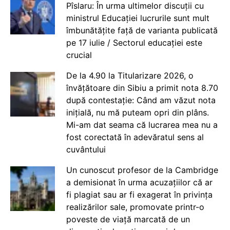
Pîslaru: În urma ultimelor discuții cu
ministrul Educației lucrurile sunt mult
îmbunătățite față de varianta publicată
pe 17 iulie / Sectorul educației este
crucial
De la 4.90 la Titularizare 2026, o
învățătoare din Sibiu a primit nota 8.70
după contestație: Când am văzut nota
inițială, nu mă puteam opri din plâns.
Mi-am dat seama că lucrarea mea nu a
fost corectată în adevăratul sens al
cuvântului
Un cunoscut profesor de la Cambridge
a demisionat în urma acuzațiilor că ar
fi plagiat sau ar fi exagerat în privința
realizărilor sale, promovate printr-o
poveste de viață marcată de un