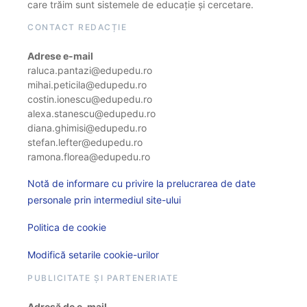
care trăim sunt sistemele de educație și cercetare.
CONTACT REDACȚIE
Adrese e-mail
raluca.pantazi@edupedu.ro
mihai.peticila@edupedu.ro
costin.ionescu@edupedu.ro
alexa.stanescu@edupedu.ro
diana.ghimisi@edupedu.ro
stefan.lefter@edupedu.ro
ramona.florea@edupedu.ro
Notă de informare cu privire la prelucrarea de date
personale prin intermediul site-ului
Politica de cookie
Modifică setarile cookie-urilor
PUBLICITATE ȘI PARTENERIATE
Adresă de e-mail