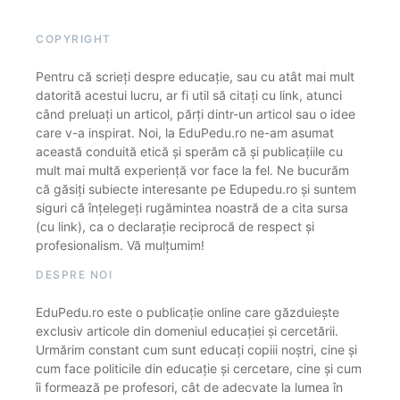
COPYRIGHT
Pentru că scrieți despre educație, sau cu atât mai mult
datorită acestui lucru, ar fi util să citați cu link, atunci
când preluați un articol, părți dintr-un articol sau o idee
care v-a inspirat. Noi, la EduPedu.ro ne-am asumat
această conduită etică și sperăm că și publicațiile cu
mult mai multă experiență vor face la fel. Ne bucurăm
că găsiți subiecte interesante pe Edupedu.ro și suntem
siguri că înțelegeți rugămintea noastră de a cita sursa
(cu link), ca o declarație reciprocă de respect și
profesionalism. Vă mulțumim!
DESPRE NOI
EduPedu.ro este o publicație online care găzduiește
exclusiv articole din domeniul educației și cercetării.
Urmărim constant cum sunt educați copiii noștri, cine și
cum face politicile din educație și cercetare, cine și cum
îi formează pe profesori, cât de adecvate la lumea în