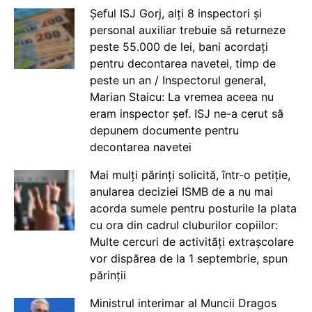
Șeful ISJ Gorj, alți 8 inspectori și
personal auxiliar trebuie să returneze
peste 55.000 de lei, bani acordați
pentru decontarea navetei, timp de
peste un an / Inspectorul general,
Marian Staicu: La vremea aceea nu
eram inspector șef. ISJ ne-a cerut să
depunem documente pentru
decontarea navetei
Mai mulți părinți solicită, într-o petiție,
anularea deciziei ISMB de a nu mai
acorda sumele pentru posturile la plata
cu ora din cadrul cluburilor copiilor:
Multe cercuri de activități extrașcolare
vor dispărea de la 1 septembrie, spun
părinții
Ministrul interimar al Muncii Dragos