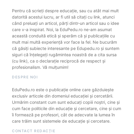
Pentru că scrieți despre educație, sau cu atât mai mult
datorită acestui lucru, ar fi util să citați cu link, atunci
când preluați un articol, părți dintr-un articol sau o idee
care v-a inspirat. Noi, la EduPedu.ro ne-am asumat
această conduită etică și sperăm că și publicațiile cu
mult mai multă experiență vor face la fel. Ne bucurăm
că găsiți subiecte interesante pe Edupedu.ro și suntem
siguri că înțelegeți rugămintea noastră de a cita sursa
(cu link), ca o declarație reciprocă de respect și
profesionalism. Vă mulțumim!
DESPRE NOI
EduPedu.ro este o publicație online care găzduiește
exclusiv articole din domeniul educației și cercetării.
Urmărim constant cum sunt educați copiii noștri, cine și
cum face politicile din educație și cercetare, cine și cum
îi formează pe profesori, cât de adecvate la lumea în
care trăim sunt sistemele de educație și cercetare.
CONTACT REDACȚIE