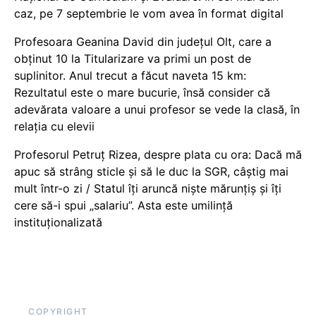
caz, pe 7 septembrie le vom avea în format digital
Profesoara Geanina David din județul Olt, care a
obținut 10 la Titularizare va primi un post de
suplinitor. Anul trecut a făcut naveta 15 km:
Rezultatul este o mare bucurie, însă consider că
adevărata valoare a unui profesor se vede la clasă, în
relația cu elevii
Profesorul Petruț Rizea, despre plata cu ora: Dacă mă
apuc să strâng sticle și să le duc la SGR, câștig mai
mult într-o zi / Statul îți aruncă niște mărunțiș și îți
cere să-i spui „salariu”. Asta este umilință
instituționalizată
COPYRIGHT