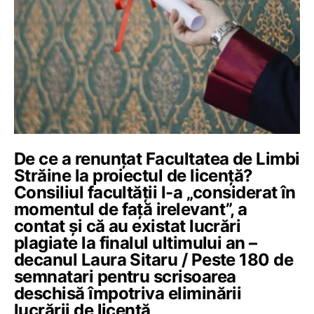
De ce a renunțat Facultatea de Limbi
Străine la proiectul de licență?
Consiliul facultății l-a „considerat în
momentul de față irelevant”, a
contat și că au existat lucrări
plagiate la finalul ultimului an –
decanul Laura Sitaru / Peste 180 de
semnatari pentru scrisoarea
deschisă împotriva eliminării
lucrării de licență