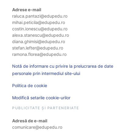
Adrese e-mail
raluca.pantazi@edupedu.ro
mihai.peticila@edupedu.ro
costin.ionescu@edupedu.ro
alexa.stanescu@edupedu.ro
diana.ghimisi@edupedu.ro
stefan.lefter@edupedu.ro
ramona.florea@edupedu.ro
Notă de informare cu privire la prelucrarea de date
personale prin intermediul site-ului
Politica de cookie
Modifică setarile cookie-urilor
PUBLICITATE ȘI PARTENERIATE
Adresă de e-mail
comunicare@edupedu.ro