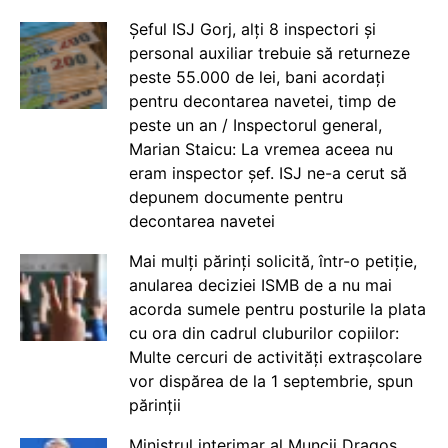
Șeful ISJ Gorj, alți 8 inspectori și
personal auxiliar trebuie să returneze
peste 55.000 de lei, bani acordați
pentru decontarea navetei, timp de
peste un an / Inspectorul general,
Marian Staicu: La vremea aceea nu
eram inspector șef. ISJ ne-a cerut să
depunem documente pentru
decontarea navetei
Mai mulți părinți solicită, într-o petiție,
anularea deciziei ISMB de a nu mai
acorda sumele pentru posturile la plata
cu ora din cadrul cluburilor copiilor:
Multe cercuri de activități extrașcolare
vor dispărea de la 1 septembrie, spun
părinții
Ministrul interimar al Muncii Dragos