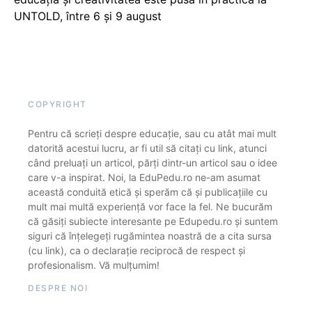
UNTOLD, între 6 și 9 august
COPYRIGHT
Pentru că scrieți despre educație, sau cu atât mai mult
datorită acestui lucru, ar fi util să citați cu link, atunci
când preluați un articol, părți dintr-un articol sau o idee
care v-a inspirat. Noi, la EduPedu.ro ne-am asumat
această conduită etică și sperăm că și publicațiile cu
mult mai multă experiență vor face la fel. Ne bucurăm
că găsiți subiecte interesante pe Edupedu.ro și suntem
siguri că înțelegeți rugămintea noastră de a cita sursa
(cu link), ca o declarație reciprocă de respect și
profesionalism. Vă mulțumim!
DESPRE NOI