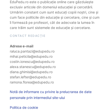
EduPedu.ro este o publicație online care găzduiește
exclusiv articole din domeniul educației și cercetării.
Urmărim constant cum sunt educați copiii noștri, cine și
cum face politicile din educație și cercetare, cine și cum
îi formează pe profesori, cât de adecvate la lumea în
care trăim sunt sistemele de educație și cercetare.
CONTACT REDACȚIE
Adrese e-mail
raluca.pantazi@edupedu.ro
mihai.peticila@edupedu.ro
costin.ionescu@edupedu.ro
alexa.stanescu@edupedu.ro
diana.ghimisi@edupedu.ro
stefan.lefter@edupedu.ro
ramona.florea@edupedu.ro
Notă de informare cu privire la prelucrarea de date
personale prin intermediul site-ului
Politica de cookie