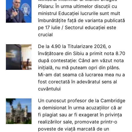
Pîslaru: În urma ultimelor discuții cu
ministrul Educației lucrurile sunt mult
îmbunătățite față de varianta publicată
pe 17 iulie / Sectorul educației este
crucial
De la 4.90 la Titularizare 2026, o
învățătoare din Sibiu a primit nota 8.70
după contestație: Când am văzut nota
inițială, nu mă puteam opri din plâns.
Mi-am dat seama că lucrarea mea nu a
fost corectată în adevăratul sens al
cuvântului
Un cunoscut profesor de la Cambridge
a demisionat în urma acuzațiilor că ar
fi plagiat sau ar fi exagerat în privința
realizărilor sale, promovate printr-o
poveste de viață marcată de un