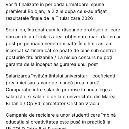
vor fi finalizate în perioada următoare, spune
premierul Bolojan, la 2 zile după ce s-au afișat
rezultatele finale de la Titularizare 2026
Sorin Ion, întrebat cum le răspunde profesorilor care
dau an de an Titularizarea, obțin note mari, dar nu au
post pe perioadă nedeterminată: În ultimii ani am
încercat să ținem cât se poate de bine sub control
posturile titularizabile / La niciun concurs nu poți
garanta de la început asigurarea unui post
Salarizarea învățământului universitar – coeficienți
prea mici sau taxare pe muncă prea mare?
Comparație între salariile propuse în noua lege a
salarizării și salariile de la o universitate din Marea
Britanie / Op Ed, cercetător Cristian Vraciu
Campania de reciclare a unor studenți care îmbină
educația și creativitatea este pusă în practică la
UNTOLD, între 6 și 9 august