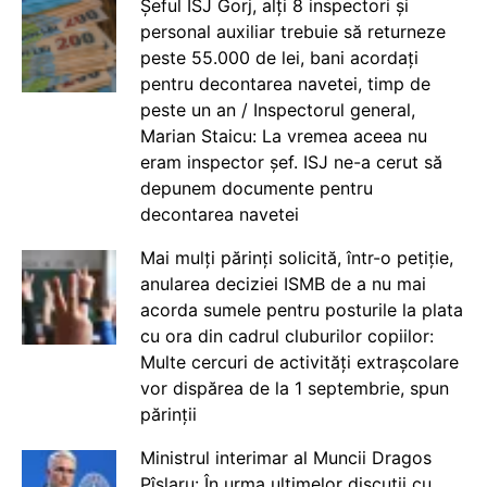
Șeful ISJ Gorj, alți 8 inspectori și
personal auxiliar trebuie să returneze
peste 55.000 de lei, bani acordați
pentru decontarea navetei, timp de
peste un an / Inspectorul general,
Marian Staicu: La vremea aceea nu
eram inspector șef. ISJ ne-a cerut să
depunem documente pentru
decontarea navetei
Mai mulți părinți solicită, într-o petiție,
anularea deciziei ISMB de a nu mai
acorda sumele pentru posturile la plata
cu ora din cadrul cluburilor copiilor:
Multe cercuri de activități extrașcolare
vor dispărea de la 1 septembrie, spun
părinții
Ministrul interimar al Muncii Dragos
Pîslaru: În urma ultimelor discuții cu