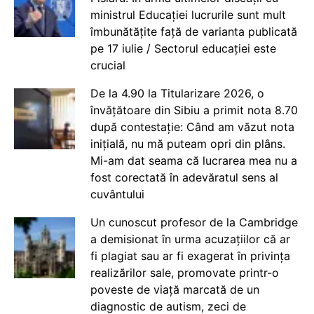
ministrul Educației lucrurile sunt mult
îmbunătățite față de varianta publicată
pe 17 iulie / Sectorul educației este
crucial
De la 4.90 la Titularizare 2026, o
învățătoare din Sibiu a primit nota 8.70
după contestație: Când am văzut nota
inițială, nu mă puteam opri din plâns.
Mi-am dat seama că lucrarea mea nu a
fost corectată în adevăratul sens al
cuvântului
Un cunoscut profesor de la Cambridge
a demisionat în urma acuzațiilor că ar
fi plagiat sau ar fi exagerat în privința
realizărilor sale, promovate printr-o
poveste de viață marcată de un
diagnostic de autism, zeci de