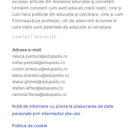
exclusiv articole din domeniul educației și cercetării.
Urmărim constant cum sunt educați copiii noștri, cine și
cum face politicile din educație și cercetare, cine și cum
îi formează pe profesori, cât de adecvate la lumea în
care trăim sunt sistemele de educație și cercetare.
CONTACT REDACȚIE
Adrese e-mail
raluca.pantazi@edupedu.ro
mihai.peticila@edupedu.ro
costin.ionescu@edupedu.ro
alexa.stanescu@edupedu.ro
diana.ghimisi@edupedu.ro
stefan.lefter@edupedu.ro
ramona.florea@edupedu.ro
Notă de informare cu privire la prelucrarea de date
personale prin intermediul site-ului
Politica de cookie