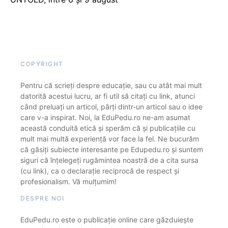
COPYRIGHT
Pentru că scrieți despre educație, sau cu atât mai mult
datorită acestui lucru, ar fi util să citați cu link, atunci
când preluați un articol, părți dintr-un articol sau o idee
care v-a inspirat. Noi, la EduPedu.ro ne-am asumat
această conduită etică și sperăm că și publicațiile cu
mult mai multă experiență vor face la fel. Ne bucurăm
că găsiți subiecte interesante pe Edupedu.ro și suntem
siguri că înțelegeți rugămintea noastră de a cita sursa
(cu link), ca o declarație reciprocă de respect și
profesionalism. Vă mulțumim!
DESPRE NOI
EduPedu.ro este o publicație online care găzduiește