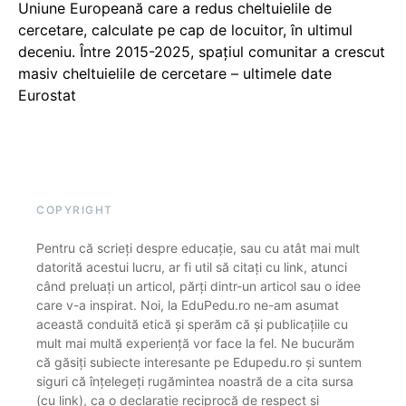
Uniune Europeană care a redus cheltuielile de
cercetare, calculate pe cap de locuitor, în ultimul
deceniu. Între 2015-2025, spațiul comunitar a crescut
masiv cheltuielile de cercetare – ultimele date
Eurostat
COPYRIGHT
Pentru că scrieți despre educație, sau cu atât mai mult
datorită acestui lucru, ar fi util să citați cu link, atunci
când preluați un articol, părți dintr-un articol sau o idee
care v-a inspirat. Noi, la EduPedu.ro ne-am asumat
această conduită etică și sperăm că și publicațiile cu
mult mai multă experiență vor face la fel. Ne bucurăm
că găsiți subiecte interesante pe Edupedu.ro și suntem
siguri că înțelegeți rugămintea noastră de a cita sursa
(cu link), ca o declarație reciprocă de respect și