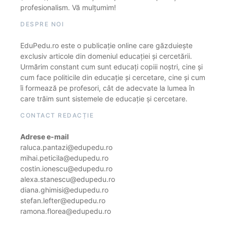
profesionalism. Vă mulțumim!
DESPRE NOI
EduPedu.ro este o publicație online care găzduiește
exclusiv articole din domeniul educației și cercetării.
Urmărim constant cum sunt educați copiii noștri, cine și
cum face politicile din educație și cercetare, cine și cum
îi formează pe profesori, cât de adecvate la lumea în
care trăim sunt sistemele de educație și cercetare.
CONTACT REDACȚIE
Adrese e-mail
raluca.pantazi@edupedu.ro
mihai.peticila@edupedu.ro
costin.ionescu@edupedu.ro
alexa.stanescu@edupedu.ro
diana.ghimisi@edupedu.ro
stefan.lefter@edupedu.ro
ramona.florea@edupedu.ro