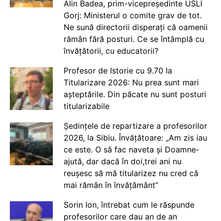
Alin Badea, prim-vicepreședinte USLI
Gorj: Ministerul o comite grav de tot.
Ne sună directorii disperați că oamenii
rămân fără posturi. Ce se întâmplă cu
învățătorii, cu educatorii?
Profesor de Istorie cu 9.70 la
Titularizare 2026: Nu prea sunt mari
așteptările. Din păcate nu sunt posturi
titularizabile
Ședințele de repartizare a profesorilor
2026, la Sibiu. Învățătoare: „Am zis iau
ce este. O să fac naveta și Doamne-
ajută, dar dacă în doi,trei ani nu
reușesc să mă titularizez nu cred că
mai rămân în învățământ”
Sorin Ion, întrebat cum le răspunde
profesorilor care dau an de an