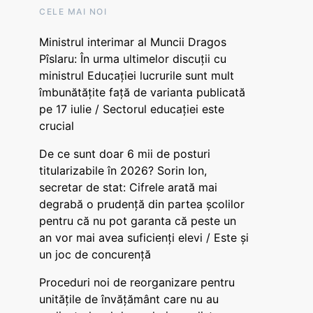
CELE MAI NOI
Ministrul interimar al Muncii Dragos
Pîslaru: În urma ultimelor discuții cu
ministrul Educației lucrurile sunt mult
îmbunătățite față de varianta publicată
pe 17 iulie / Sectorul educației este
crucial
De ce sunt doar 6 mii de posturi
titularizabile în 2026? Sorin Ion,
secretar de stat: Cifrele arată mai
degrabă o prudență din partea școlilor
pentru că nu pot garanta că peste un
an vor mai avea suficienți elevi / Este și
un joc de concurență
Proceduri noi de reorganizare pentru
unitățile de învățământ care nu au