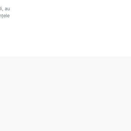
i, au
nțele