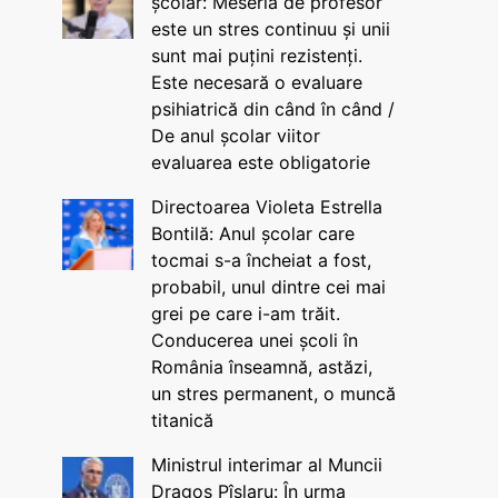
școlar: Meseria de profesor
este un stres continuu și unii
sunt mai puțini rezistenți.
Este necesară o evaluare
psihiatrică din când în când /
De anul școlar viitor
evaluarea este obligatorie
Directoarea Violeta Estrella
Bontilă: Anul școlar care
tocmai s-a încheiat a fost,
probabil, unul dintre cei mai
grei pe care i-am trăit.
Conducerea unei școli în
România înseamnă, astăzi,
un stres permanent, o muncă
titanică
Ministrul interimar al Muncii
Dragos Pîslaru: În urma