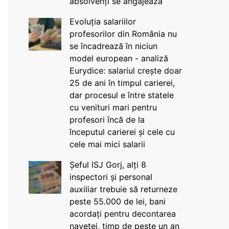
absolvenți se angajează
Evoluția salariilor
profesorilor din România nu
se încadrează în niciun
model european - analiză
Eurydice: salariul crește doar
25 de ani în timpul carierei,
dar procesul e între statele
cu venituri mari pentru
profesori încă de la
începutul carierei și cele cu
cele mai mici salarii
Șeful ISJ Gorj, alți 8
inspectori și personal
auxiliar trebuie să returneze
peste 55.000 de lei, bani
acordați pentru decontarea
navetei, timp de peste un an