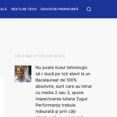
OALĂ
NEXTLAB.TECH
EDUCAȚIE FINANCIARĂ
CELE MAI CITITE ARTICOLE
Nu poate liceul tehnologic
să-i ducă pe toți elevii la un
Bacalaureat de 100%
absolvire, sunt care au intrat
cu media 2 sau 3, spune
inspectoarea Iuliana Țugui:
Performanța trebuie
măsurată și prin câți