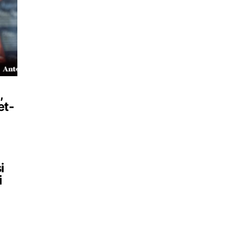
,
et-
i
i