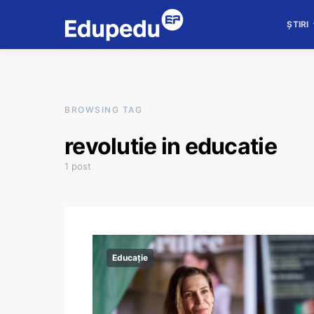
ȘTIRI
BROWSING TAG
revolutie in educatie
1 post
Educație