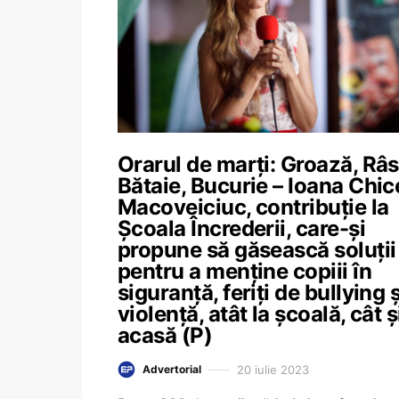
Orarul de marți: Groază, Râs
Bătaie, Bucurie – Ioana Chic
Macoveiciuc, contribuție la
Școala Încrederii, care-și
propune să găsească soluții
pentru a menține copiii în
siguranță, feriți de bullying ș
violență, atât la școală, cât ș
acasă (P)
20 iulie 2023
Advertorial