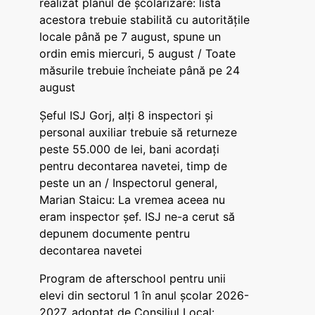
realizat planul de școlarizare: lista
acestora trebuie stabilită cu autoritățile
locale până pe 7 august, spune un
ordin emis miercuri, 5 august / Toate
măsurile trebuie încheiate până pe 24
august
Șeful ISJ Gorj, alți 8 inspectori și
personal auxiliar trebuie să returneze
peste 55.000 de lei, bani acordați
pentru decontarea navetei, timp de
peste un an / Inspectorul general,
Marian Staicu: La vremea aceea nu
eram inspector șef. ISJ ne-a cerut să
depunem documente pentru
decontarea navetei
Program de afterschool pentru unii
elevi din sectorul 1 în anul școlar 2026-
2027, adoptat de Consiliul Local: