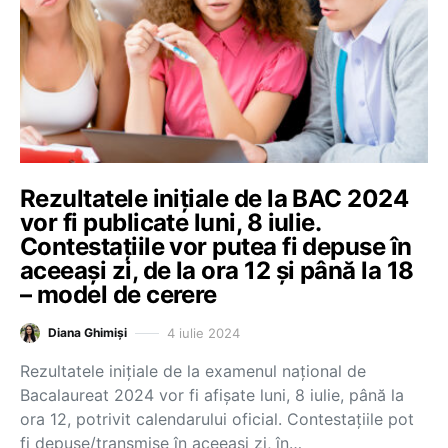
Rezultatele inițiale de la BAC 2024
vor fi publicate luni, 8 iulie.
Contestațiile vor putea fi depuse în
aceeași zi, de la ora 12 și până la 18
– model de cerere
4 iulie 2024
Diana Ghimiși
Rezultatele inițiale de la examenul național de
Bacalaureat 2024 vor fi afișate luni, 8 iulie, până la
ora 12, potrivit calendarului oficial. Contestațiile pot
fi depuse/transmise în aceeași zi, în…