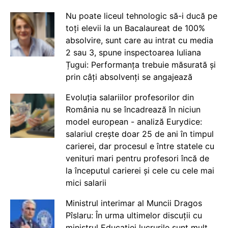
Nu poate liceul tehnologic să-i ducă pe
toți elevii la un Bacalaureat de 100%
absolvire, sunt care au intrat cu media
2 sau 3, spune inspectoarea Iuliana
Țugui: Performanța trebuie măsurată și
prin câți absolvenți se angajează
Evoluția salariilor profesorilor din
România nu se încadrează în niciun
model european - analiză Eurydice:
salariul crește doar 25 de ani în timpul
carierei, dar procesul e între statele cu
venituri mari pentru profesori încă de
la începutul carierei și cele cu cele mai
mici salarii
Ministrul interimar al Muncii Dragos
Pîslaru: În urma ultimelor discuții cu
ministrul Educației lucrurile sunt mult