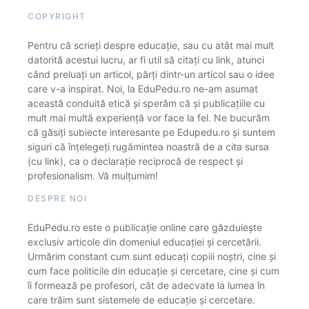
COPYRIGHT
Pentru că scrieți despre educație, sau cu atât mai mult
datorită acestui lucru, ar fi util să citați cu link, atunci
când preluați un articol, părți dintr-un articol sau o idee
care v-a inspirat. Noi, la EduPedu.ro ne-am asumat
această conduită etică și sperăm că și publicațiile cu
mult mai multă experiență vor face la fel. Ne bucurăm
că găsiți subiecte interesante pe Edupedu.ro și suntem
siguri că înțelegeți rugămintea noastră de a cita sursa
(cu link), ca o declarație reciprocă de respect și
profesionalism. Vă mulțumim!
DESPRE NOI
EduPedu.ro este o publicație online care găzduiește
exclusiv articole din domeniul educației și cercetării.
Urmărim constant cum sunt educați copiii noștri, cine și
cum face politicile din educație și cercetare, cine și cum
îi formează pe profesori, cât de adecvate la lumea în
care trăim sunt sistemele de educație și cercetare.