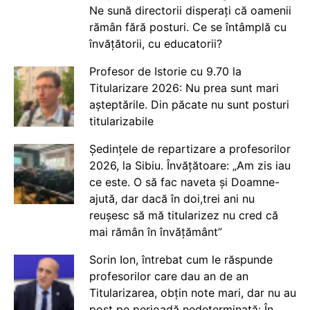
Ne sună directorii disperați că oamenii
rămân fără posturi. Ce se întâmplă cu
învățătorii, cu educatorii?
Profesor de Istorie cu 9.70 la
Titularizare 2026: Nu prea sunt mari
așteptările. Din păcate nu sunt posturi
titularizabile
Ședințele de repartizare a profesorilor
2026, la Sibiu. Învățătoare: „Am zis iau
ce este. O să fac naveta și Doamne-
ajută, dar dacă în doi,trei ani nu
reușesc să mă titularizez nu cred că
mai rămân în învățământ”
Sorin Ion, întrebat cum le răspunde
profesorilor care dau an de an
Titularizarea, obțin note mari, dar nu au
post pe perioadă nedeterminată: În