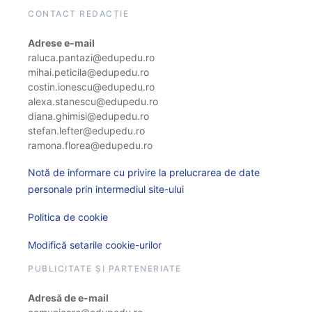
CONTACT REDACȚIE
Adrese e-mail
raluca.pantazi@edupedu.ro
mihai.peticila@edupedu.ro
costin.ionescu@edupedu.ro
alexa.stanescu@edupedu.ro
diana.ghimisi@edupedu.ro
stefan.lefter@edupedu.ro
ramona.florea@edupedu.ro
Notă de informare cu privire la prelucrarea de date
personale prin intermediul site-ului
Politica de cookie
Modifică setarile cookie-urilor
PUBLICITATE ȘI PARTENERIATE
Adresă de e-mail