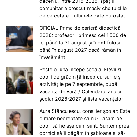
deceniu. Între 2015-2025, spațiul
comunitar a crescut masiv cheltuielile
de cercetare - ultimele date Eurostat
OFICIAL Prima de carieră didactică
2026: profesorii primesc cei 1.500 de
lei până la 31 august și îi pot folosi
până în august 2027 dacă rămân în
învățământ
Peste o lună începe școala. Elevii și
copiii de grădiniță încep cursurile și
activitățile pe 7 septembrie, după
vacanța de vară / Calendarul anului
școlar 2026-2027 și lista vacanțelor
Aura Stănculescu, consilier școlar: Este
o mare nedreptate să nu-i lăsăm pe
copii să fie așa cum sunt. Suntem prea
dornici să îi băgăm în șabloane și să-i