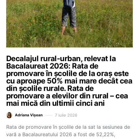
Decalajul rural-urban, relevat la
Bacalaureat 2026: Rata de
promovare în școlile de la oraș este
cu aproape 50% mai mare decât cea
din școlile rurale. Rata de
promovare a elevilor din rural – cea
mai mică din ultimii cinci ani
7 iulie 2026
Adriana Vișean
Rata de promovare în școlile de la sat la sesiunea de
vară a Bacalaureatului 2026 a fost de 52,22%,