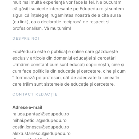
mult mai multă experiență vor face la fel. Ne bucurăm
că găsiți subiecte interesante pe Edupedu.ro și suntem
siguri că înțelegeți rugămintea noastră de a cita sursa
(cu link), ca o declarație reciprocă de respect și
profesionalism. Vă mulțumim!
DESPRE NOI
EduPedu.ro este o publicație online care găzduiește
exclusiv articole din domeniul educației și cercetării.
Urmărim constant cum sunt educați copiii noștri, cine și
cum face politicile din educație și cercetare, cine și cum
îi formează pe profesori, cât de adecvate la lumea în
care trăim sunt sistemele de educație și cercetare.
CONTACT REDACȚIE
Adrese e-mail
raluca.pantazi@edupedu.ro
mihai.peticila@edupedu.ro
costin.ionescu@edupedu.ro
alexa.stanescu@edupedu.ro