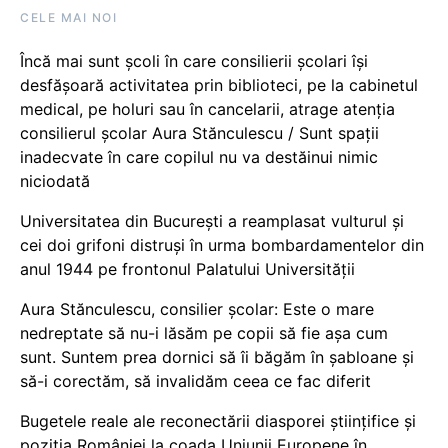
CELE MAI NOI
Încă mai sunt școli în care consilierii școlari își
desfășoară activitatea prin biblioteci, pe la cabinetul
medical, pe holuri sau în cancelarii, atrage atenția
consilierul școlar Aura Stănculescu / Sunt spații
inadecvate în care copilul nu va destăinui nimic
niciodată
Universitatea din București a reamplasat vulturul și
cei doi grifoni distruși în urma bombardamentelor din
anul 1944 pe frontonul Palatului Universității
Aura Stănculescu, consilier școlar: Este o mare
nedreptate să nu-i lăsăm pe copii să fie așa cum
sunt. Suntem prea dornici să îi băgăm în șabloane și
să-i corectăm, să invalidăm ceea ce fac diferit
Bugetele reale ale reconectării diasporei științifice și
poziția României la coada Uniunii Europene în