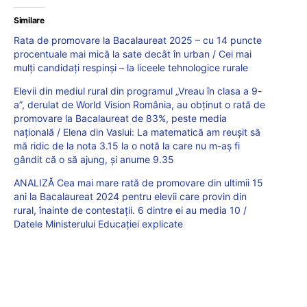
Similare
Rata de promovare la Bacalaureat 2025 – cu 14 puncte
procentuale mai mică la sate decât în urban / Cei mai
mulți candidați respinși – la liceele tehnologice rurale
Elevii din mediul rural din programul „Vreau în clasa a 9-
a”, derulat de World Vision România, au obţinut o rată de
promovare la Bacalaureat de 83%, peste media
naţională / Elena din Vaslui: La matematică am reuşit să
mă ridic de la nota 3.15 la o notă la care nu m-aş fi
gândit că o să ajung, şi anume 9.35
ANALIZĂ Cea mai mare rată de promovare din ultimii 15
ani la Bacalaureat 2024 pentru elevii care provin din
rural, înainte de contestații. 6 dintre ei au media 10 /
Datele Ministerului Educației explicate