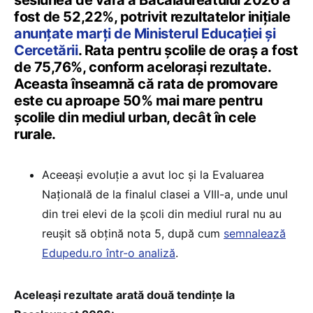
sesiunea de vară a Bacalaureatului 2026 a
fost de 52,22%, potrivit rezultatelor inițiale
anunțate marți de Ministerul Educației și
Cercetării
. Rata pentru școlile de oraș a fost
de 75,76%, conform acelorași rezultate.
Aceasta înseamnă că rata de promovare
este cu aproape 50% mai mare pentru
școlile din mediul urban, decât în cele
rurale.
Aceeași evoluție a avut loc și la Evaluarea
Națională de la finalul clasei a VIII-a, unde unul
din trei elevi de la școli din mediul rural nu au
reușit să obțină nota 5, după cum
semnalează
Edupedu.ro într-o analiză
.
Aceleași rezultate arată două tendințe la