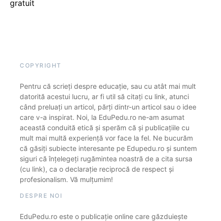
gratuit
COPYRIGHT
Pentru că scrieți despre educație, sau cu atât mai mult
datorită acestui lucru, ar fi util să citați cu link, atunci
când preluați un articol, părți dintr-un articol sau o idee
care v-a inspirat. Noi, la EduPedu.ro ne-am asumat
această conduită etică și sperăm că și publicațiile cu
mult mai multă experiență vor face la fel. Ne bucurăm
că găsiți subiecte interesante pe Edupedu.ro și suntem
siguri că înțelegeți rugămintea noastră de a cita sursa
(cu link), ca o declarație reciprocă de respect și
profesionalism. Vă mulțumim!
DESPRE NOI
EduPedu.ro este o publicație online care găzduiește