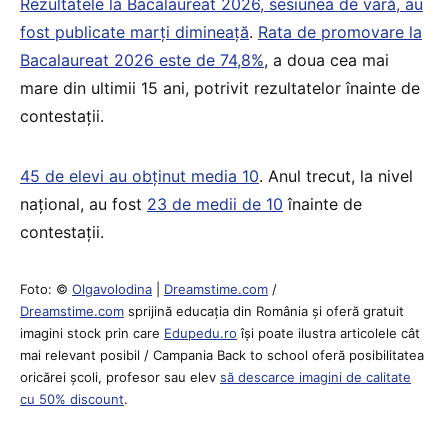
Rezultatele la Bacalaureat 2026, sesiunea de vară, au
fost publicate marți dimineață
.
Rata de promovare la
Bacalaureat 2026 este de 74,8%
, a doua cea mai
mare din ultimii 15 ani, potrivit rezultatelor înainte de
contestații.
45 de elevi au obținut media 10
. Anul trecut, la nivel
național, au fost
23 de medii de 10
înainte de
contestații.
Foto: ©
Olgavolodina
|
Dreamstime.com
/
Dreamstime.com
sprijină educaţia din România şi oferă gratuit
imagini stock prin care
Edupedu.ro
îşi poate ilustra articolele cât
mai relevant posibil / Campania Back to school oferă posibilitatea
oricărei școli, profesor sau elev
să descarce imagini de calitate
cu 50% discount
.