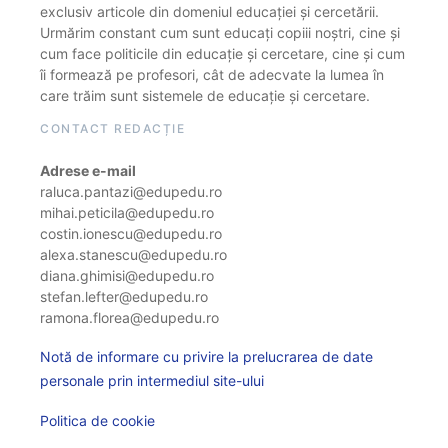
exclusiv articole din domeniul educației și cercetării.
Urmărim constant cum sunt educați copiii noștri, cine și
cum face politicile din educație și cercetare, cine și cum
îi formează pe profesori, cât de adecvate la lumea în
care trăim sunt sistemele de educație și cercetare.
CONTACT REDACȚIE
Adrese e-mail
raluca.pantazi@edupedu.ro
mihai.peticila@edupedu.ro
costin.ionescu@edupedu.ro
alexa.stanescu@edupedu.ro
diana.ghimisi@edupedu.ro
stefan.lefter@edupedu.ro
ramona.florea@edupedu.ro
Notă de informare cu privire la prelucrarea de date
personale prin intermediul site-ului
Politica de cookie