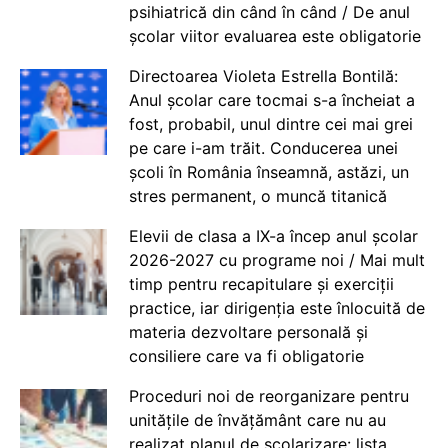
psihiatrică din când în când / De anul
școlar viitor evaluarea este obligatorie
Directoarea Violeta Estrella Bontilă:
Anul școlar care tocmai s-a încheiat a
fost, probabil, unul dintre cei mai grei
pe care i-am trăit. Conducerea unei
școli în România înseamnă, astăzi, un
stres permanent, o muncă titanică
Elevii de clasa a IX-a încep anul școlar
2026-2027 cu programe noi / Mai mult
timp pentru recapitulare și exerciții
practice, iar dirigenția este înlocuită de
materia dezvoltare personală și
consiliere care va fi obligatorie
Proceduri noi de reorganizare pentru
unitățile de învățământ care nu au
realizat planul de școlarizare: lista