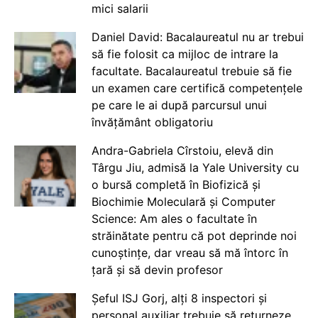
mici salarii
Daniel David: Bacalaureatul nu ar trebui
să fie folosit ca mijloc de intrare la
facultate. Bacalaureatul trebuie să fie
un examen care certifică competențele
pe care le ai după parcursul unui
învățământ obligatoriu
Andra-Gabriela Cîrstoiu, elevă din
Târgu Jiu, admisă la Yale University cu
o bursă completă în Biofizică și
Biochimie Moleculară și Computer
Science: Am ales o facultate în
străinătate pentru că pot deprinde noi
cunoștințe, dar vreau să mă întorc în
țară și să devin profesor
Șeful ISJ Gorj, alți 8 inspectori și
personal auxiliar trebuie să returneze