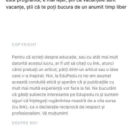
vacanţe, știi că te poți bucura de un anumit timp liber
COPYRIGHT
Pentru că scrieți despre educație, sau cu atât mai mult
datorită acestui lucru, ar fi util să citați cu link, atunci
când preluați un articol, părți dintr-un articol sau o idee
care v-a inspirat. Noi, la EduPedu.ro ne-am asumat
această conduită etică și sperăm că și publicațiile cu
mult mai multă experiență vor face la fel. Ne bucurăm
că găsiți subiecte interesante pe Edupedu.ro și suntem
siguri că înțelegeți rugămintea noastră de a cita sursa
(cu link), ca o declarație reciprocă de respect și
profesionalism. Vă mulțumim!
DESPRE NOI