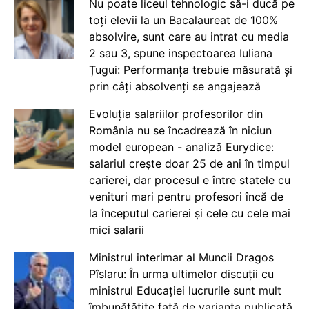
Nu poate liceul tehnologic să-i ducă pe
toți elevii la un Bacalaureat de 100%
absolvire, sunt care au intrat cu media
2 sau 3, spune inspectoarea Iuliana
Țugui: Performanța trebuie măsurată și
prin câți absolvenți se angajează
Evoluția salariilor profesorilor din
România nu se încadrează în niciun
model european - analiză Eurydice:
salariul crește doar 25 de ani în timpul
carierei, dar procesul e între statele cu
venituri mari pentru profesori încă de
la începutul carierei și cele cu cele mai
mici salarii
Ministrul interimar al Muncii Dragos
Pîslaru: În urma ultimelor discuții cu
ministrul Educației lucrurile sunt mult
îmbunătățite față de varianta publicată