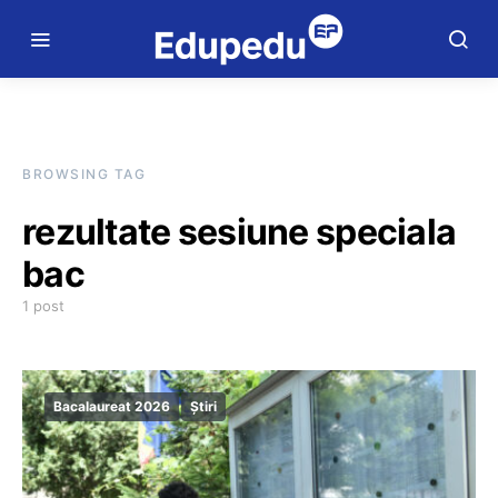
BROWSING TAG
rezultate sesiune speciala
bac
1 post
Bacalaureat 2026
Știri