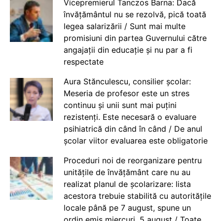
Vicepremierul Tanczos Barna: Dacă
învățământul nu se rezolvă, pică toată
legea salarizării / Sunt mai multe
promisiuni din partea Guvernului către
angajații din educație și nu par a fi
respectate
Aura Stănculescu, consilier școlar:
Meseria de profesor este un stres
continuu și unii sunt mai puțini
rezistenți. Este necesară o evaluare
psihiatrică din când în când / De anul
școlar viitor evaluarea este obligatorie
Proceduri noi de reorganizare pentru
unitățile de învățământ care nu au
realizat planul de școlarizare: lista
acestora trebuie stabilită cu autoritățile
locale până pe 7 august, spune un
ordin emis miercuri, 5 august / Toate