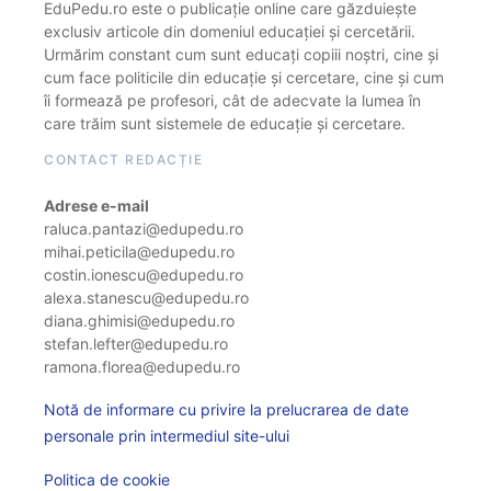
EduPedu.ro este o publicație online care găzduiește
exclusiv articole din domeniul educației și cercetării.
Urmărim constant cum sunt educați copiii noștri, cine și
cum face politicile din educație și cercetare, cine și cum
îi formează pe profesori, cât de adecvate la lumea în
care trăim sunt sistemele de educație și cercetare.
CONTACT REDACȚIE
Adrese e-mail
raluca.pantazi@edupedu.ro
mihai.peticila@edupedu.ro
costin.ionescu@edupedu.ro
alexa.stanescu@edupedu.ro
diana.ghimisi@edupedu.ro
stefan.lefter@edupedu.ro
ramona.florea@edupedu.ro
Notă de informare cu privire la prelucrarea de date
personale prin intermediul site-ului
Politica de cookie