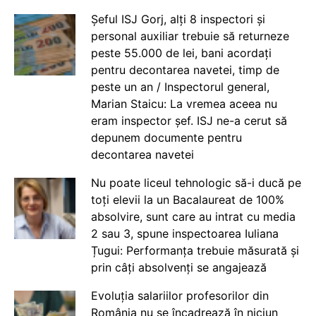
Șeful ISJ Gorj, alți 8 inspectori și
personal auxiliar trebuie să returneze
peste 55.000 de lei, bani acordați
pentru decontarea navetei, timp de
peste un an / Inspectorul general,
Marian Staicu: La vremea aceea nu
eram inspector șef. ISJ ne-a cerut să
depunem documente pentru
decontarea navetei
Nu poate liceul tehnologic să-i ducă pe
toți elevii la un Bacalaureat de 100%
absolvire, sunt care au intrat cu media
2 sau 3, spune inspectoarea Iuliana
Țugui: Performanța trebuie măsurată și
prin câți absolvenți se angajează
Evoluția salariilor profesorilor din
România nu se încadrează în niciun