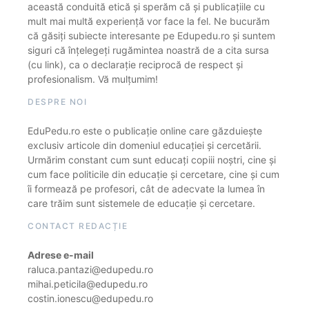
această conduită etică și sperăm că și publicațiile cu
mult mai multă experiență vor face la fel. Ne bucurăm
că găsiți subiecte interesante pe Edupedu.ro și suntem
siguri că înțelegeți rugămintea noastră de a cita sursa
(cu link), ca o declarație reciprocă de respect și
profesionalism. Vă mulțumim!
DESPRE NOI
EduPedu.ro este o publicație online care găzduiește
exclusiv articole din domeniul educației și cercetării.
Urmărim constant cum sunt educați copiii noștri, cine și
cum face politicile din educație și cercetare, cine și cum
îi formează pe profesori, cât de adecvate la lumea în
care trăim sunt sistemele de educație și cercetare.
CONTACT REDACȚIE
Adrese e-mail
raluca.pantazi@edupedu.ro
mihai.peticila@edupedu.ro
costin.ionescu@edupedu.ro