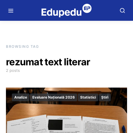
BROWSING TAG
rezumat text literar
2 posts
Analize
Evaluare Națională 2026
Statistici
Știri