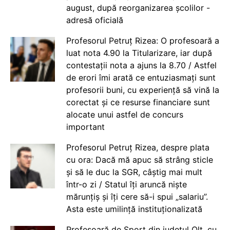
august, după reorganizarea școlilor -
adresă oficială
Profesorul Petruț Rizea: O profesoară a
luat nota 4.90 la Titularizare, iar după
contestații nota a ajuns la 8.70 / Astfel
de erori îmi arată ce entuziasmați sunt
profesorii buni, cu experiență să vină la
corectat și ce resurse financiare sunt
alocate unui astfel de concurs
important
Profesorul Petruț Rizea, despre plata
cu ora: Dacă mă apuc să strâng sticle
și să le duc la SGR, câștig mai mult
într-o zi / Statul îți aruncă niște
mărunțiș și îți cere să-i spui „salariu”.
Asta este umilință instituționalizată
Profesoară de Sport din județul Olt, cu