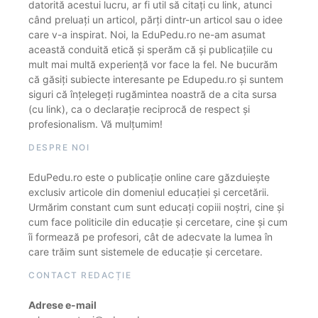
datorită acestui lucru, ar fi util să citați cu link, atunci
când preluați un articol, părți dintr-un articol sau o idee
care v-a inspirat. Noi, la EduPedu.ro ne-am asumat
această conduită etică și sperăm că și publicațiile cu
mult mai multă experiență vor face la fel. Ne bucurăm
că găsiți subiecte interesante pe Edupedu.ro și suntem
siguri că înțelegeți rugămintea noastră de a cita sursa
(cu link), ca o declarație reciprocă de respect și
profesionalism. Vă mulțumim!
DESPRE NOI
EduPedu.ro este o publicație online care găzduiește
exclusiv articole din domeniul educației și cercetării.
Urmărim constant cum sunt educați copiii noștri, cine și
cum face politicile din educație și cercetare, cine și cum
îi formează pe profesori, cât de adecvate la lumea în
care trăim sunt sistemele de educație și cercetare.
CONTACT REDACȚIE
Adrese e-mail