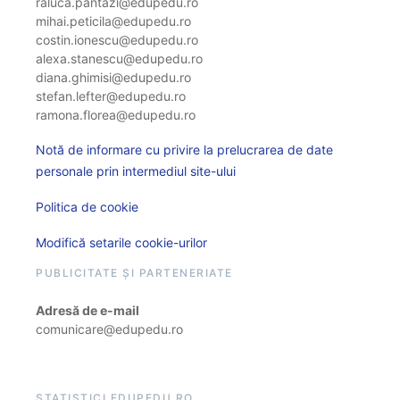
raluca.pantazi@edupedu.ro
mihai.peticila@edupedu.ro
costin.ionescu@edupedu.ro
alexa.stanescu@edupedu.ro
diana.ghimisi@edupedu.ro
stefan.lefter@edupedu.ro
ramona.florea@edupedu.ro
Notă de informare cu privire la prelucrarea de date
personale prin intermediul site-ului
Politica de cookie
Modifică setarile cookie-urilor
PUBLICITATE ȘI PARTENERIATE
Adresă de e-mail
comunicare@edupedu.ro
STATISTICI EDUPEDU.RO