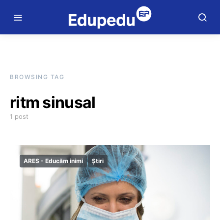
BROWSING TAG
ritm sinusal
1 post
ARES - Educăm inimi
Știri