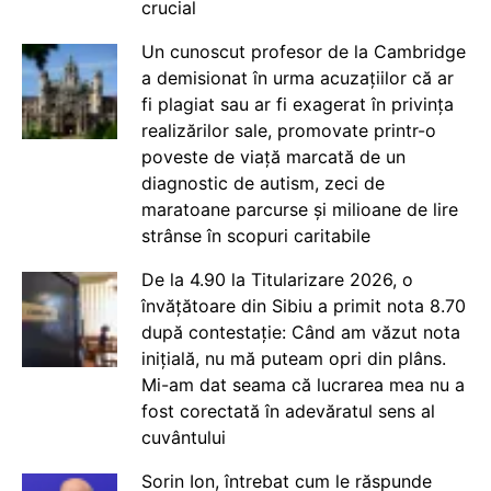
crucial
Un cunoscut profesor de la Cambridge
a demisionat în urma acuzațiilor că ar
fi plagiat sau ar fi exagerat în privința
realizărilor sale, promovate printr-o
poveste de viață marcată de un
diagnostic de autism, zeci de
maratoane parcurse și milioane de lire
strânse în scopuri caritabile
De la 4.90 la Titularizare 2026, o
învățătoare din Sibiu a primit nota 8.70
după contestație: Când am văzut nota
inițială, nu mă puteam opri din plâns.
Mi-am dat seama că lucrarea mea nu a
fost corectată în adevăratul sens al
cuvântului
Sorin Ion, întrebat cum le răspunde