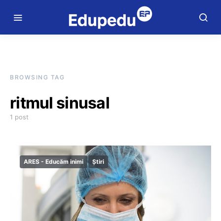
BROWSING TAG
ritmul sinusal
1 post
ARES - Educăm inimi
Știri