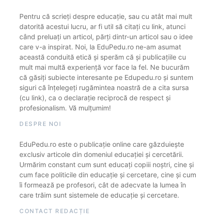
Pentru că scrieți despre educație, sau cu atât mai mult
datorită acestui lucru, ar fi util să citați cu link, atunci
când preluați un articol, părți dintr-un articol sau o idee
care v-a inspirat. Noi, la EduPedu.ro ne-am asumat
această conduită etică și sperăm că și publicațiile cu
mult mai multă experiență vor face la fel. Ne bucurăm
că găsiți subiecte interesante pe Edupedu.ro și suntem
siguri că înțelegeți rugămintea noastră de a cita sursa
(cu link), ca o declarație reciprocă de respect și
profesionalism. Vă mulțumim!
DESPRE NOI
EduPedu.ro este o publicație online care găzduiește
exclusiv articole din domeniul educației și cercetării.
Urmărim constant cum sunt educați copiii noștri, cine și
cum face politicile din educație și cercetare, cine și cum
îi formează pe profesori, cât de adecvate la lumea în
care trăim sunt sistemele de educație și cercetare.
CONTACT REDACȚIE