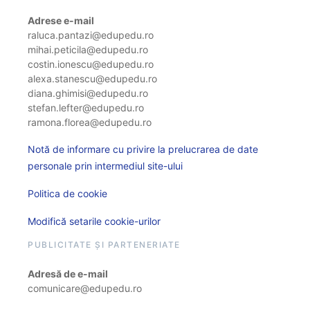
Adrese e-mail
raluca.pantazi@edupedu.ro
mihai.peticila@edupedu.ro
costin.ionescu@edupedu.ro
alexa.stanescu@edupedu.ro
diana.ghimisi@edupedu.ro
stefan.lefter@edupedu.ro
ramona.florea@edupedu.ro
Notă de informare cu privire la prelucrarea de date
personale prin intermediul site-ului
Politica de cookie
Modifică setarile cookie-urilor
PUBLICITATE ȘI PARTENERIATE
Adresă de e-mail
comunicare@edupedu.ro