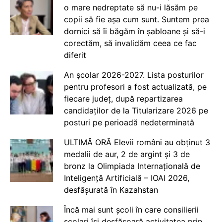
o mare nedreptate să nu-i lăsăm pe
copii să fie așa cum sunt. Suntem prea
dornici să îi băgăm în șabloane și să-i
corectăm, să invalidăm ceea ce fac
diferit
An școlar 2026-2027. Lista posturilor
pentru profesori a fost actualizată, pe
fiecare județ, după repartizarea
candidaților de la Titularizare 2026 pe
posturi pe perioadă nedeterminată
ULTIMĂ ORĂ Elevii români au obținut 3
medalii de aur, 2 de argint și 3 de
bronz la Olimpiada Internațională de
Inteligență Artificială – IOAI 2026,
desfășurată în Kazahstan
Încă mai sunt școli în care consilierii
școlari își desfășoară activitatea prin