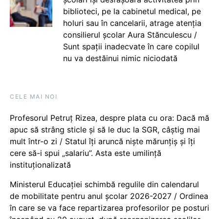
biblioteci, pe la cabinetul medical, pe
holuri sau în cancelarii, atrage atenția
consilierul școlar Aura Stănculescu /
Sunt spații inadecvate în care copilul
nu va destăinui nimic niciodată
CELE MAI NOI
Profesorul Petruț Rizea, despre plata cu ora: Dacă mă
apuc să strâng sticle și să le duc la SGR, câștig mai
mult într-o zi / Statul îți aruncă niște mărunțiș și îți
cere să-i spui „salariu”. Asta este umilință
instituționalizată
Ministerul Educației schimbă regulile din calendarul
de mobilitate pentru anul școlar 2026-2027 / Ordinea
în care se va face repartizarea profesorilor pe posturi