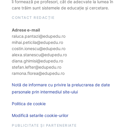
îi formează pe profesori, cât de adecvate la lumea în
care trăim sunt sistemele de educație și cercetare.
CONTACT REDACȚIE
Adrese e-mail
raluca.pantazi@edupedu.ro
mihai.peticila@edupedu.ro
costin.ionescu@edupedu.ro
alexa.stanescu@edupedu.ro
diana.ghimisi@edupedu.ro
stefan.lefter@edupedu.ro
ramona.florea@edupedu.ro
Notă de informare cu privire la prelucrarea de date
personale prin intermediul site-ului
Politica de cookie
Modifică setarile cookie-urilor
PUBLICITATE ȘI PARTENERIATE