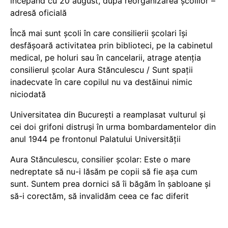
începând cu 20 august, după reorganizarea școlilor –
adresă oficială
Încă mai sunt școli în care consilierii școlari își
desfășoară activitatea prin biblioteci, pe la cabinetul
medical, pe holuri sau în cancelarii, atrage atenția
consilierul școlar Aura Stănculescu / Sunt spații
inadecvate în care copilul nu va destăinui nimic
niciodată
Universitatea din București a reamplasat vulturul și
cei doi grifoni distruși în urma bombardamentelor din
anul 1944 pe frontonul Palatului Universității
Aura Stănculescu, consilier școlar: Este o mare
nedreptate să nu-i lăsăm pe copii să fie așa cum
sunt. Suntem prea dornici să îi băgăm în șabloane și
să-i corectăm, să invalidăm ceea ce fac diferit