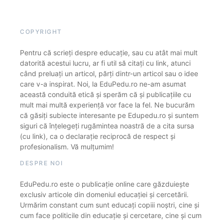
COPYRIGHT
Pentru că scrieți despre educație, sau cu atât mai mult
datorită acestui lucru, ar fi util să citați cu link, atunci
când preluați un articol, părți dintr-un articol sau o idee
care v-a inspirat. Noi, la EduPedu.ro ne-am asumat
această conduită etică și sperăm că și publicațiile cu
mult mai multă experiență vor face la fel. Ne bucurăm
că găsiți subiecte interesante pe Edupedu.ro și suntem
siguri că înțelegeți rugămintea noastră de a cita sursa
(cu link), ca o declarație reciprocă de respect și
profesionalism. Vă mulțumim!
DESPRE NOI
EduPedu.ro este o publicație online care găzduiește
exclusiv articole din domeniul educației și cercetării.
Urmărim constant cum sunt educați copiii noștri, cine și
cum face politicile din educație și cercetare, cine și cum