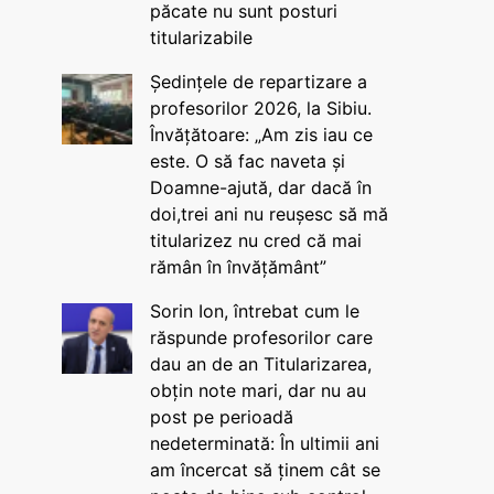
păcate nu sunt posturi
titularizabile
Ședințele de repartizare a
profesorilor 2026, la Sibiu.
Învățătoare: „Am zis iau ce
este. O să fac naveta și
Doamne-ajută, dar dacă în
doi,trei ani nu reușesc să mă
titularizez nu cred că mai
rămân în învățământ”
Sorin Ion, întrebat cum le
răspunde profesorilor care
dau an de an Titularizarea,
obțin note mari, dar nu au
post pe perioadă
nedeterminată: În ultimii ani
am încercat să ținem cât se