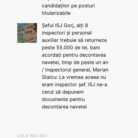
candidaților pe posturi
titularizabile
Șeful ISJ Gorj, alți 8
inspectori și personal
auxiliar trebuie să returneze
peste 55.000 de lei, bani
acordați pentru decontarea
navetei, timp de peste un an
/ Inspectorul general, Marian
Staicu: La vremea aceea nu
eram inspector șef. ISJ ne-a
cerut să depunem
documente pentru
decontarea navetei
CELE MAI NOI