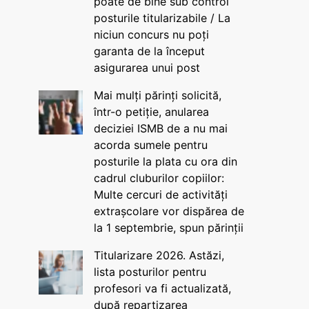
poate de bine sub control
posturile titularizabile / La
niciun concurs nu poți
garanta de la început
asigurarea unui post
Mai mulți părinți solicită,
într-o petiție, anularea
deciziei ISMB de a nu mai
acorda sumele pentru
posturile la plata cu ora din
cadrul cluburilor copiilor:
Multe cercuri de activități
extrașcolare vor dispărea de
la 1 septembrie, spun părinții
Titularizare 2026. Astăzi,
lista posturilor pentru
profesori va fi actualizată,
după repartizarea