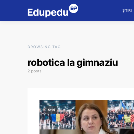
ȘTIRI
BROWSING TAG
robotica la gimnaziu
2 posts
Știri