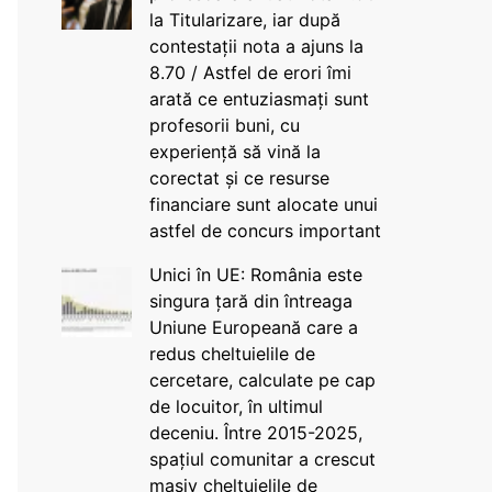
la Titularizare, iar după
contestații nota a ajuns la
8.70 / Astfel de erori îmi
arată ce entuziasmați sunt
profesorii buni, cu
experiență să vină la
corectat și ce resurse
financiare sunt alocate unui
astfel de concurs important
Unici în UE: România este
singura țară din întreaga
Uniune Europeană care a
redus cheltuielile de
cercetare, calculate pe cap
de locuitor, în ultimul
deceniu. Între 2015-2025,
spațiul comunitar a crescut
masiv cheltuielile de