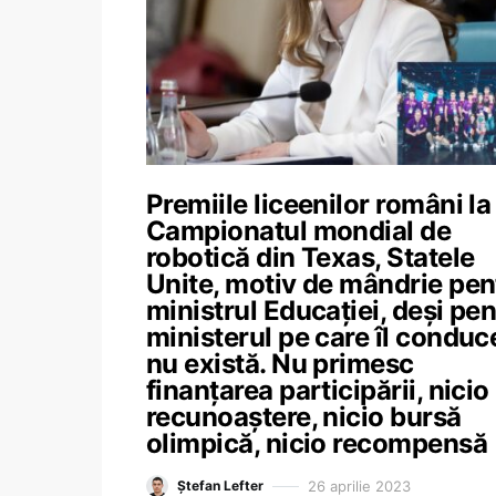
Premiile liceenilor români la
Campionatul mondial de
robotică din Texas, Statele
Unite, motiv de mândrie pen
ministrul Educației, deși pe
ministerul pe care îl conduc
nu există. Nu primesc
finanțarea participării, nicio
recunoaștere, nicio bursă
olimpică, nicio recompensă
26 aprilie 2023
Ștefan Lefter