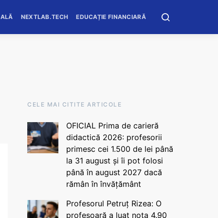
OALĂ
NEXTLAB.TECH
EDUCAȚIE FINANCIARĂ
CELE MAI CITITE ARTICOLE
OFICIAL Prima de carieră
didactică 2026: profesorii
primesc cei 1.500 de lei până
la 31 august și îi pot folosi
până în august 2027 dacă
rămân în învățământ
Profesorul Petruț Rizea: O
profesoară a luat nota 4.90