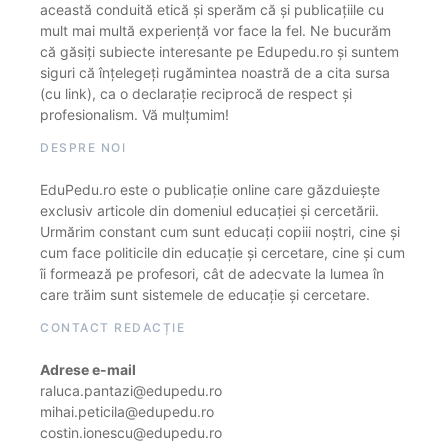
această conduită etică și sperăm că și publicațiile cu
mult mai multă experiență vor face la fel. Ne bucurăm
că găsiți subiecte interesante pe Edupedu.ro și suntem
siguri că înțelegeți rugămintea noastră de a cita sursa
(cu link), ca o declarație reciprocă de respect și
profesionalism. Vă mulțumim!
DESPRE NOI
EduPedu.ro este o publicație online care găzduiește
exclusiv articole din domeniul educației și cercetării.
Urmărim constant cum sunt educați copiii noștri, cine și
cum face politicile din educație și cercetare, cine și cum
îi formează pe profesori, cât de adecvate la lumea în
care trăim sunt sistemele de educație și cercetare.
CONTACT REDACȚIE
Adrese e-mail
raluca.pantazi@edupedu.ro
mihai.peticila@edupedu.ro
costin.ionescu@edupedu.ro