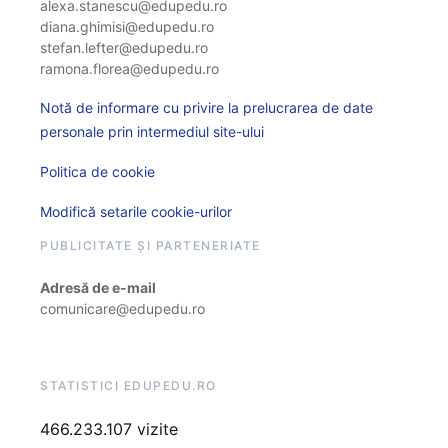
alexa.stanescu@edupedu.ro
diana.ghimisi@edupedu.ro
stefan.lefter@edupedu.ro
ramona.florea@edupedu.ro
Notă de informare cu privire la prelucrarea de date
personale prin intermediul site-ului
Politica de cookie
Modifică setarile cookie-urilor
PUBLICITATE ȘI PARTENERIATE
Adresă de e-mail
comunicare@edupedu.ro
STATISTICI EDUPEDU.RO
466.233.107 vizite