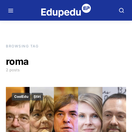
BROWSING TAG
roma
2 posts
CoolEdu
Știri