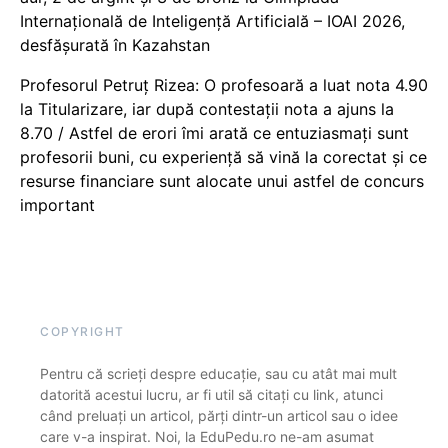
Internațională de Inteligență Artificială – IOAI 2026,
desfășurată în Kazahstan
Profesorul Petruț Rizea: O profesoară a luat nota 4.90
la Titularizare, iar după contestații nota a ajuns la
8.70 / Astfel de erori îmi arată ce entuziasmați sunt
profesorii buni, cu experiență să vină la corectat și ce
resurse financiare sunt alocate unui astfel de concurs
important
COPYRIGHT
Pentru că scrieți despre educație, sau cu atât mai mult
datorită acestui lucru, ar fi util să citați cu link, atunci
când preluați un articol, părți dintr-un articol sau o idee
care v-a inspirat. Noi, la EduPedu.ro ne-am asumat