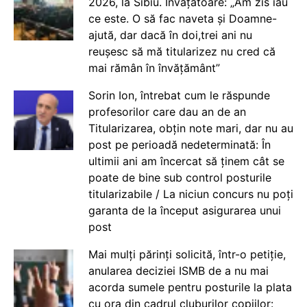
2026, la Sibiu. Învățătoare: „Am zis iau
ce este. O să fac naveta și Doamne-
ajută, dar dacă în doi,trei ani nu
reușesc să mă titularizez nu cred că
mai rămân în învățământ”
Sorin Ion, întrebat cum le răspunde
profesorilor care dau an de an
Titularizarea, obțin note mari, dar nu au
post pe perioadă nedeterminată: În
ultimii ani am încercat să ținem cât se
poate de bine sub control posturile
titularizabile / La niciun concurs nu poți
garanta de la început asigurarea unui
post
Mai mulți părinți solicită, într-o petiție,
anularea deciziei ISMB de a nu mai
acorda sumele pentru posturile la plata
cu ora din cadrul cluburilor copiilor: