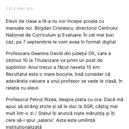
CELE MAI NOI
Elevii de clasa a IX-a nu vor începe școala cu
manuale noi. Bogdan Cristescu, directorul Centrului
Național de Curriculum și Evaluare: În cel mai bun
caz, pe 7 septembrie le vom avea în format digital
Profesoara Geanina David din județul Olt, care a
obținut 10 la Titularizare va primi un post de
suplinitor. Anul trecut a făcut naveta 15 km:
Rezultatul este o mare bucurie, însă consider că
adevărata valoare a unui profesor se vede la clasă, în
relația cu elevii
Profesorul Petruț Rizea, despre plata cu ora: Dacă mă
apuc să strâng sticle și să le duc la SGR, câștig mai
mult într-o zi / Statul îți aruncă niște mărunțiș și îți
cere să-i spui „salariu”. Asta este umilință
instituționalizată