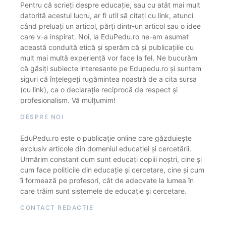
Pentru că scrieți despre educație, sau cu atât mai mult
datorită acestui lucru, ar fi util să citați cu link, atunci
când preluați un articol, părți dintr-un articol sau o idee
care v-a inspirat. Noi, la EduPedu.ro ne-am asumat
această conduită etică și sperăm că și publicațiile cu
mult mai multă experiență vor face la fel. Ne bucurăm
că găsiți subiecte interesante pe Edupedu.ro și suntem
siguri că înțelegeți rugămintea noastră de a cita sursa
(cu link), ca o declarație reciprocă de respect și
profesionalism. Vă mulțumim!
DESPRE NOI
EduPedu.ro este o publicație online care găzduiește
exclusiv articole din domeniul educației și cercetării.
Urmărim constant cum sunt educați copiii noștri, cine și
cum face politicile din educație și cercetare, cine și cum
îi formează pe profesori, cât de adecvate la lumea în
care trăim sunt sistemele de educație și cercetare.
CONTACT REDACȚIE