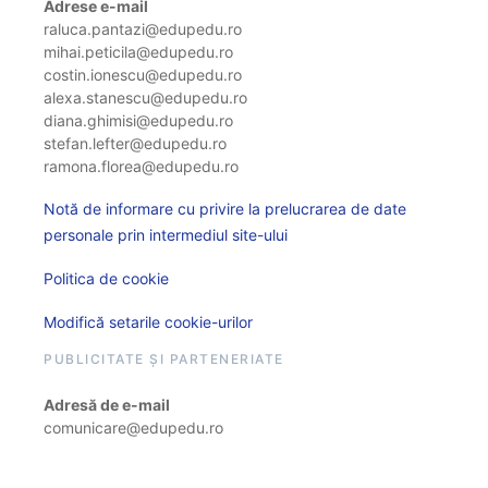
Adrese e-mail
raluca.pantazi@edupedu.ro
mihai.peticila@edupedu.ro
costin.ionescu@edupedu.ro
alexa.stanescu@edupedu.ro
diana.ghimisi@edupedu.ro
stefan.lefter@edupedu.ro
ramona.florea@edupedu.ro
Notă de informare cu privire la prelucrarea de date
personale prin intermediul site-ului
Politica de cookie
Modifică setarile cookie-urilor
PUBLICITATE ȘI PARTENERIATE
Adresă de e-mail
comunicare@edupedu.ro