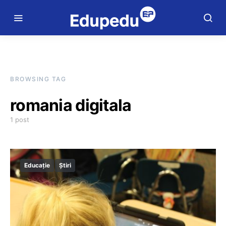
BROWSING TAG
romania digitala
1 post
Educație
Știri