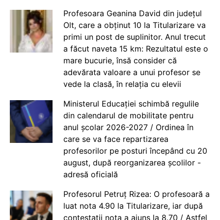
Profesoara Geanina David din județul
Olt, care a obținut 10 la Titularizare va
primi un post de suplinitor. Anul trecut
a făcut naveta 15 km: Rezultatul este o
mare bucurie, însă consider că
adevărata valoare a unui profesor se
vede la clasă, în relația cu elevii
Ministerul Educației schimbă regulile
din calendarul de mobilitate pentru
anul școlar 2026-2027 / Ordinea în
care se va face repartizarea
profesorilor pe posturi începând cu 20
august, după reorganizarea școlilor -
adresă oficială
Profesorul Petruț Rizea: O profesoară a
luat nota 4.90 la Titularizare, iar după
contestații nota a ajuns la 8.70 / Astfel