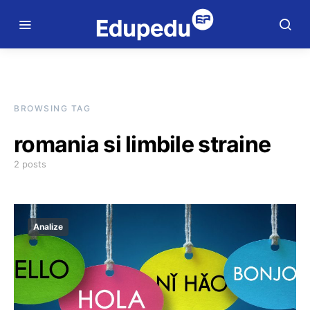
BROWSING TAG
romania si limbile straine
2 posts
Analize