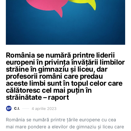
România se numără printre liderii
europeni în privința învățării limbilor
străine în gimnaziu și liceu, dar
profesorii români care predau
aceste limbi sunt în topul celor care
călătoresc cel mai puțin în
străinătate – raport
4 aprilie 2023
C.I.
România se numără printre țările europene cu cea
mai mare pondere a elevilor de gimnaziu și liceu care