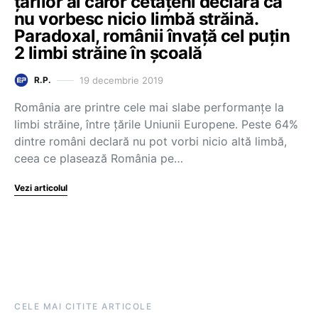
țărilor ai căror cetățeni declară că
nu vorbesc nicio limbă străină.
Paradoxal, românii învață cel puțin
2 limbi străine în școală
19 decembrie 2019
R.P.
România are printre cele mai slabe performanțe la
limbi străine, între țările Uniunii Europene. Peste 64%
dintre români declară nu pot vorbi nicio altă limbă,
ceea ce plasează România pe…
Vezi articolul
CELE MAI CITITE ARTICOLE