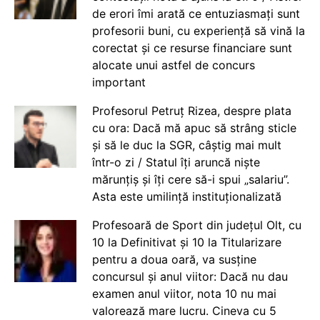
de erori îmi arată ce entuziasmați sunt
profesorii buni, cu experiență să vină la
corectat și ce resurse financiare sunt
alocate unui astfel de concurs
important
Profesorul Petruț Rizea, despre plata
cu ora: Dacă mă apuc să strâng sticle
și să le duc la SGR, câștig mai mult
într-o zi / Statul îți aruncă niște
mărunțiș și îți cere să-i spui „salariu”.
Asta este umilință instituționalizată
Profesoară de Sport din județul Olt, cu
10 la Definitivat și 10 la Titularizare
pentru a doua oară, va susține
concursul și anul viitor: Dacă nu dau
examen anul viitor, nota 10 nu mai
valorează mare lucru. Cineva cu 5