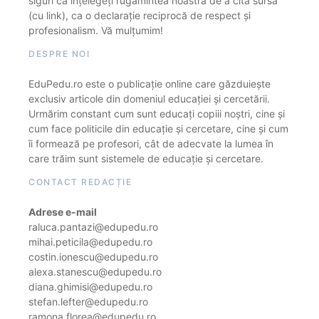
siguri că înțelegeți rugămintea noastră de a cita sursa
(cu link), ca o declarație reciprocă de respect și
profesionalism. Vă mulțumim!
DESPRE NOI
EduPedu.ro este o publicație online care găzduiește
exclusiv articole din domeniul educației și cercetării.
Urmărim constant cum sunt educați copiii noștri, cine și
cum face politicile din educație și cercetare, cine și cum
îi formează pe profesori, cât de adecvate la lumea în
care trăim sunt sistemele de educație și cercetare.
CONTACT REDACȚIE
Adrese e-mail
raluca.pantazi@edupedu.ro
mihai.peticila@edupedu.ro
costin.ionescu@edupedu.ro
alexa.stanescu@edupedu.ro
diana.ghimisi@edupedu.ro
stefan.lefter@edupedu.ro
ramona.florea@edupedu.ro