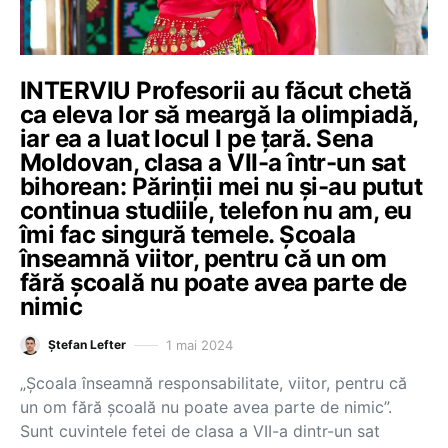
INTERVIU Profesorii au făcut chetă
ca eleva lor să meargă la olimpiadă,
iar ea a luat locul I pe țară. Sena
Moldovan, clasa a VII-a într-un sat
bihorean: Părinții mei nu și-au putut
continua studiile, telefon nu am, eu
îmi fac singură temele. Școala
înseamnă viitor, pentru că un om
fără școală nu poate avea parte de
nimic
1 mai 2024
Ștefan Lefter
„Școala înseamnă responsabilitate, viitor, pentru că
un om fără școală nu poate avea parte de nimic”.
Sunt cuvintele fetei de clasa a VII-a dintr-un sat