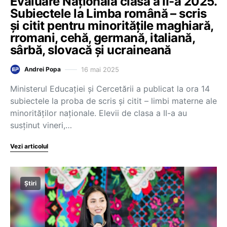
Evaluare Națională clasa a II-a 2025.
Subiectele la Limba română – scris
și citit pentru minoritățile maghiară,
rromani, cehă, germană, italiană,
sârbă, slovacă și ucraineană
16 mai 2025
Andrei Popa
Ministerul Educației și Cercetării a publicat la ora 14
subiectele la proba de scris și citit – limbi materne ale
minorităților naționale. Elevii de clasa a II-a au
susținut vineri,…
Vezi articolul
Știri