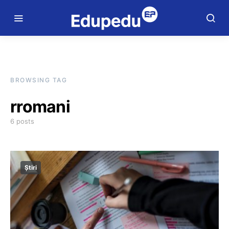
BROWSING TAG
rromani
6 posts
Știri