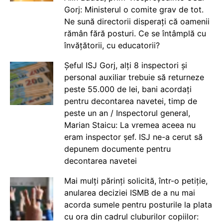
Gorj: Ministerul o comite grav de tot.
Ne sună directorii disperați că oamenii
rămân fără posturi. Ce se întâmplă cu
învățătorii, cu educatorii?
Șeful ISJ Gorj, alți 8 inspectori și
personal auxiliar trebuie să returneze
peste 55.000 de lei, bani acordați
pentru decontarea navetei, timp de
peste un an / Inspectorul general,
Marian Staicu: La vremea aceea nu
eram inspector șef. ISJ ne-a cerut să
depunem documente pentru
decontarea navetei
Mai mulți părinți solicită, într-o petiție,
anularea deciziei ISMB de a nu mai
acorda sumele pentru posturile la plata
cu ora din cadrul cluburilor copiilor: