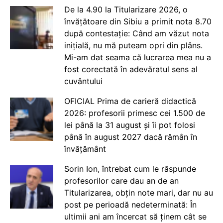
De la 4.90 la Titularizare 2026, o
învățătoare din Sibiu a primit nota 8.70
după contestație: Când am văzut nota
inițială, nu mă puteam opri din plâns.
Mi-am dat seama că lucrarea mea nu a
fost corectată în adevăratul sens al
cuvântului
OFICIAL Prima de carieră didactică
2026: profesorii primesc cei 1.500 de
lei până la 31 august și îi pot folosi
până în august 2027 dacă rămân în
învățământ
Sorin Ion, întrebat cum le răspunde
profesorilor care dau an de an
Titularizarea, obțin note mari, dar nu au
post pe perioadă nedeterminată: În
ultimii ani am încercat să ținem cât se