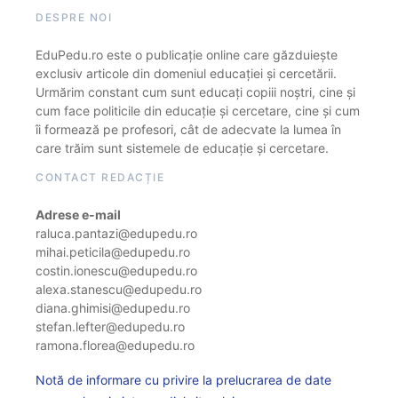
DESPRE NOI
EduPedu.ro este o publicație online care găzduiește
exclusiv articole din domeniul educației și cercetării.
Urmărim constant cum sunt educați copiii noștri, cine și
cum face politicile din educație și cercetare, cine și cum
îi formează pe profesori, cât de adecvate la lumea în
care trăim sunt sistemele de educație și cercetare.
CONTACT REDACȚIE
Adrese e-mail
raluca.pantazi@edupedu.ro
mihai.peticila@edupedu.ro
costin.ionescu@edupedu.ro
alexa.stanescu@edupedu.ro
diana.ghimisi@edupedu.ro
stefan.lefter@edupedu.ro
ramona.florea@edupedu.ro
Notă de informare cu privire la prelucrarea de date