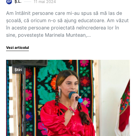
11 mai 2024
Ș.L.
Am întâlnit persoane care mi-au spus să mă las de
școală, că oricum n-o să ajung educatoare. Am văzut
în aceste persoane proiectată neîncrederea lor în
sine, povestește Marinela Muntean,…
Vezi articolul
Știri