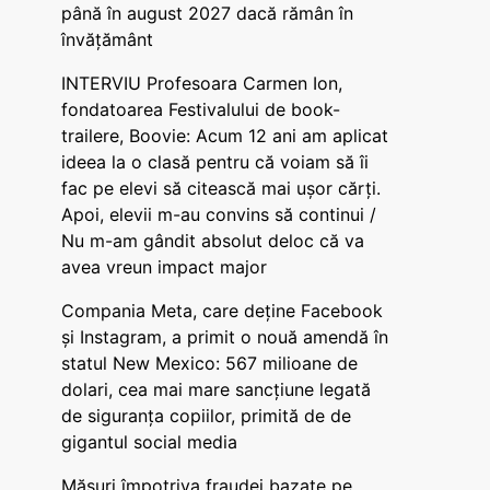
până în august 2027 dacă rămân în
învățământ
INTERVIU Profesoara Carmen Ion,
fondatoarea Festivalului de book-
trailere, Boovie: Acum 12 ani am aplicat
ideea la o clasă pentru că voiam să îi
fac pe elevi să citească mai ușor cărți.
Apoi, elevii m-au convins să continui /
Nu m-am gândit absolut deloc că va
avea vreun impact major
Compania Meta, care deține Facebook
și Instagram, a primit o nouă amendă în
statul New Mexico: 567 milioane de
dolari, cea mai mare sancțiune legată
de siguranța copiilor, primită de de
gigantul social media
Măsuri împotriva fraudei bazate pe