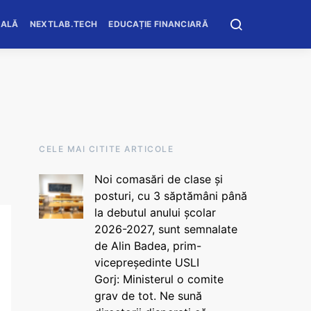
OALĂ
NEXTLAB.TECH
EDUCAȚIE FINANCIARĂ
CELE MAI CITITE ARTICOLE
Noi comasări de clase și
posturi, cu 3 săptămâni până
la debutul anului școlar
2026-2027, sunt semnalate
de Alin Badea, prim-
vicepreședinte USLI
Gorj: Ministerul o comite
grav de tot. Ne sună