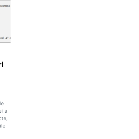
ri
de
ei a
cte,
ile