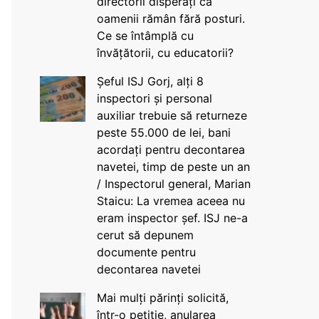
directorii disperați că
oamenii rămân fără posturi.
Ce se întâmplă cu
învățătorii, cu educatorii?
Șeful ISJ Gorj, alți 8
inspectori și personal
auxiliar trebuie să returneze
peste 55.000 de lei, bani
acordați pentru decontarea
navetei, timp de peste un an
/ Inspectorul general, Marian
Staicu: La vremea aceea nu
eram inspector șef. ISJ ne-a
cerut să depunem
documente pentru
decontarea navetei
Mai mulți părinți solicită,
într-o petiție, anularea