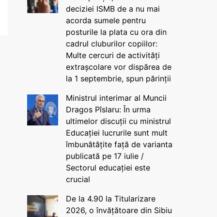
deciziei ISMB de a nu mai
acorda sumele pentru
posturile la plata cu ora din
cadrul cluburilor copiilor:
Multe cercuri de activități
extrașcolare vor dispărea de
la 1 septembrie, spun părinții
Ministrul interimar al Muncii
Dragos Pîslaru: În urma
ultimelor discuții cu ministrul
Educației lucrurile sunt mult
îmbunătățite față de varianta
publicată pe 17 iulie /
Sectorul educației este
crucial
De la 4.90 la Titularizare
2026, o învățătoare din Sibiu