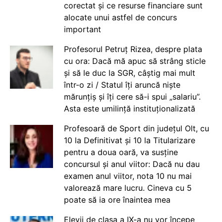
corectat și ce resurse financiare sunt
alocate unui astfel de concurs
important
Profesorul Petruț Rizea, despre plata
cu ora: Dacă mă apuc să strâng sticle
și să le duc la SGR, câștig mai mult
într-o zi / Statul îți aruncă niște
mărunțiș și îți cere să-i spui „salariu”.
Asta este umilință instituționalizată
Profesoară de Sport din județul Olt, cu
10 la Definitivat și 10 la Titularizare
pentru a doua oară, va susține
concursul și anul viitor: Dacă nu dau
examen anul viitor, nota 10 nu mai
valorează mare lucru. Cineva cu 5
poate să ia ore înaintea mea
Elevii de clasa a IX-a nu vor începe