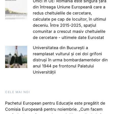
Unici în UE: România este singura țară
din întreaga Uniune Europeană care a
redus cheltuielile de cercetare,
calculate pe cap de locuitor, în ultimul
deceniu. Între 2015-2025, spațiul
comunitar a crescut masiv cheltuielile
de cercetare - ultimele date Eurostat
Universitatea din București a
reamplasat vulturul și cei doi grifoni
distruși în urma bombardamentelor din
anul 1944 pe frontonul Palatului
Universității
CELE MAI NOI
Pachetul European pentru Educație este pregătit de
Comisia Europeană pentru noiembrie. „Cum facem