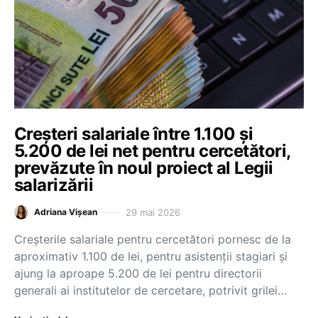
Creșteri salariale între 1.100 și
5.200 de lei net pentru cercetători,
prevăzute în noul proiect al Legii
salarizării
29 mai 2026
Adriana Vișean
Creșterile salariale pentru cercetători pornesc de la
aproximativ 1.100 de lei, pentru asistenții stagiari și
ajung la aproape 5.200 de lei pentru directorii
generali ai institutelor de cercetare, potrivit grilei…