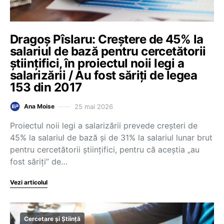
Dragoș Pîslaru: Creștere de 45% la
salariul de bază pentru cercetătorii
științifici, în proiectul noii legi a
salarizării / Au fost săriți de legea
153 din 2017
25 mai 2026
Ana Moise
Proiectul noii legi a salarizării prevede creșteri de
45% la salariul de bază și de 31% la salariul lunar brut
pentru cercetătorii științifici, pentru că aceștia „au
fost săriți” de…
Vezi articolul
Cercetare și Știință