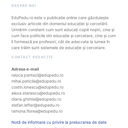
DESPRE NOI
EduPedu.ro este o publicație online care găzduiește
exclusiv articole din domeniul educației și cercetării.
Urmărim constant cum sunt educați copiii noștri, cine și
cum face politicile din educație și cercetare, cine și cum
îi formează pe profesori, cât de adecvate la lumea în
care trăim sunt sistemele de educație și cercetare.
CONTACT REDACȚIE
Adrese e-mail
raluca.pantazi@edupedu.ro
mihai.peticila@edupedu.ro
costin.ionescu@edupedu.ro
alexa.stanescu@edupedu.ro
diana.ghimisi@edupedu.ro
stefan.lefter@edupedu.ro
ramona.florea@edupedu.ro
Notă de informare cu privire la prelucrarea de date