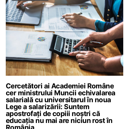
Cercetători ai Academiei Române
cer ministrului Muncii echivalarea
salarială cu universitarul în noua
Lege a salarizării: Suntem
apostrofați de copiii noștri că
educația nu mai are niciun rost în
România