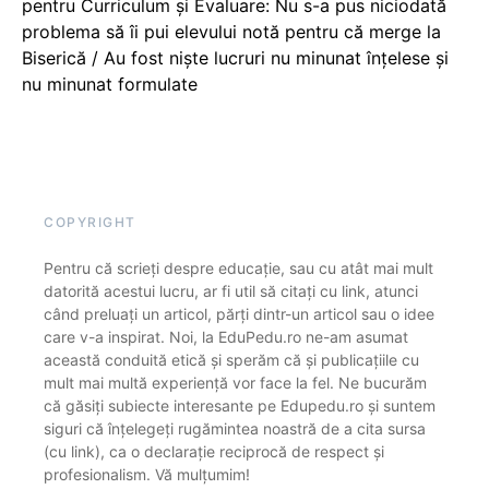
pentru Curriculum și Evaluare: Nu s-a pus niciodată
problema să îi pui elevului notă pentru că merge la
Biserică / Au fost niște lucruri nu minunat înțelese și
nu minunat formulate
COPYRIGHT
Pentru că scrieți despre educație, sau cu atât mai mult
datorită acestui lucru, ar fi util să citați cu link, atunci
când preluați un articol, părți dintr-un articol sau o idee
care v-a inspirat. Noi, la EduPedu.ro ne-am asumat
această conduită etică și sperăm că și publicațiile cu
mult mai multă experiență vor face la fel. Ne bucurăm
că găsiți subiecte interesante pe Edupedu.ro și suntem
siguri că înțelegeți rugămintea noastră de a cita sursa
(cu link), ca o declarație reciprocă de respect și
profesionalism. Vă mulțumim!