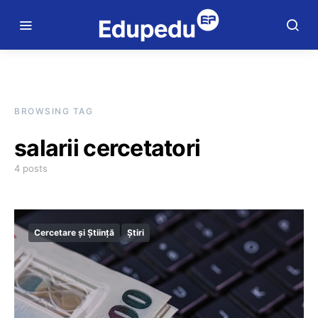
BROWSING TAG
salarii cercetatori
4 posts
Cercetare și Știință
Știri