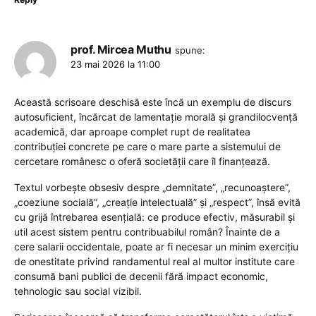
prof. Mircea Muthu
spune:
23 mai 2026 la 11:00
Această scrisoare deschisă este încă un exemplu de discurs
autosuficient, încărcat de lamentație morală și grandilocvență
academică, dar aproape complet rupt de realitatea
contribuției concrete pe care o mare parte a sistemului de
cercetare românesc o oferă societății care îl finanțează.
Textul vorbește obsesiv despre „demnitate”, „recunoaștere”,
„coeziune socială”, „creație intelectuală” și „respect”, însă evită
cu grijă întrebarea esențială: ce produce efectiv, măsurabil și
util acest sistem pentru contribuabilul român? Înainte de a
cere salarii occidentale, poate ar fi necesar un minim exercițiu
de onestitate privind randamentul real al multor institute care
consumă bani publici de decenii fără impact economic,
tehnologic sau social vizibil.