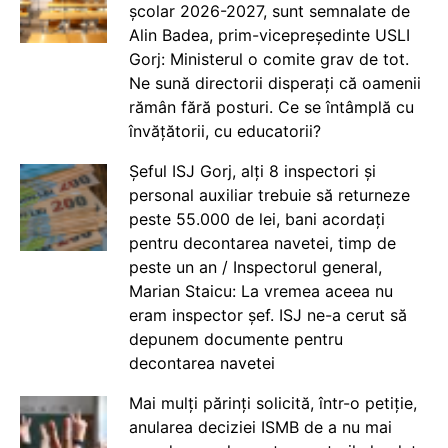
școlar 2026-2027, sunt semnalate de
Alin Badea, prim-vicepreședinte USLI
Gorj: Ministerul o comite grav de tot.
Ne sună directorii disperați că oamenii
rămân fără posturi. Ce se întâmplă cu
învățătorii, cu educatorii?
Șeful ISJ Gorj, alți 8 inspectori și
personal auxiliar trebuie să returneze
peste 55.000 de lei, bani acordați
pentru decontarea navetei, timp de
peste un an / Inspectorul general,
Marian Staicu: La vremea aceea nu
eram inspector șef. ISJ ne-a cerut să
depunem documente pentru
decontarea navetei
Mai mulți părinți solicită, într-o petiție,
anularea deciziei ISMB de a nu mai