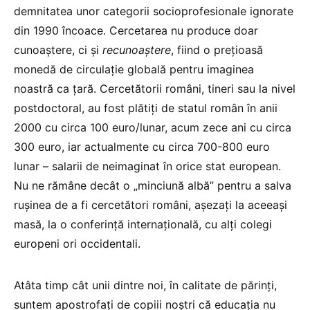
demnitatea unor categorii socioprofesionale ignorate
din 1990 încoace. Cercetarea nu produce doar
cunoaștere, ci și
recunoaștere
, fiind o prețioasă
monedă de circulație globală pentru imaginea
noastră ca țară. Cercetătorii români, tineri sau la nivel
postdoctoral, au fost plătiți de statul român în anii
2000 cu circa 100 euro/lunar, acum zece ani cu circa
300 euro, iar actualmente cu circa 700-800 euro
lunar – salarii de neimaginat în orice stat european.
Nu ne rămâne decât o „minciună albă” pentru a salva
rușinea de a fi cercetători români, așezați la aceeași
masă, la o conferință internațională, cu alți colegi
europeni ori occidentali.
Atâta timp cât unii dintre noi, în calitate de părinți,
suntem apostrofați de copiii noștri că educația nu