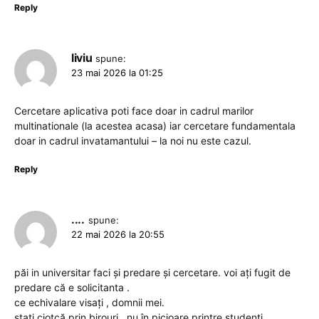
Reply
liviu
spune:
23 mai 2026 la 01:25
Cercetare aplicativa poti face doar in cadrul marilor
multinationale (la acestea acasa) iar cercetare fundamentala
doar in cadrul invatamantului – la noi nu este cazul.
Reply
....
spune:
22 mai 2026 la 20:55
păi in universitar faci și predare și cercetare. voi ați fugit de
predare că e solicitanta .
ce echivalare visați , domnii mei.
stați ciotcă prin birouri , nu în picioare printre studenți ,