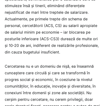
stimuleze însă și tinerii, eliminând diferențele
nejustificat de mari între treptele de salarizare.
Actualmente, pe primele trepte din schema de
personal, cercetătorii (ACS, CS) au salarii apropiate
de salariul minim pe economie – iar blocarea pe
posturile inferioare (ACS-CS3) durează de multe ori
și 10-20 de ani, indiferent de realizările profesionale,
din cauza bugetului insuficient.
Cercetarea nu e un domeniu de nișă, ea înseamnă
cunoaștere care circulă și care se transformă în
progres social și economic, în coeziune la nivelul
comunităților, în educație, inovație și diversitate, în
conexiuni între domenii și zone ale societății. Nu
cerșim pentru cercetare, nu cerem privilegii, doar
acele drepturi firești, necesare pentru a putea da mai