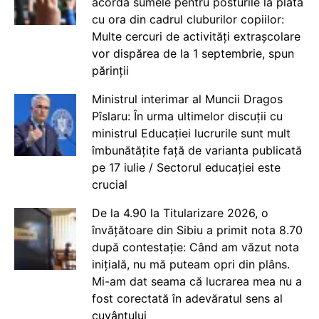
acorda sumele pentru posturile la plata
cu ora din cadrul cluburilor copiilor:
Multe cercuri de activități extrașcolare
vor dispărea de la 1 septembrie, spun
părinții
Ministrul interimar al Muncii Dragos
Pîslaru: În urma ultimelor discuții cu
ministrul Educației lucrurile sunt mult
îmbunătățite față de varianta publicată
pe 17 iulie / Sectorul educației este
crucial
De la 4.90 la Titularizare 2026, o
învățătoare din Sibiu a primit nota 8.70
după contestație: Când am văzut nota
inițială, nu mă puteam opri din plâns.
Mi-am dat seama că lucrarea mea nu a
fost corectată în adevăratul sens al
cuvântului