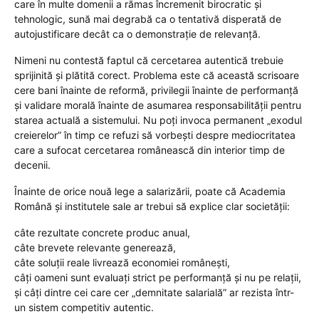
care în multe domenii a rămas încremenit birocratic și
tehnologic, sună mai degrabă ca o tentativă disperată de
autojustificare decât ca o demonstrație de relevanță.
Nimeni nu contestă faptul că cercetarea autentică trebuie
sprijinită și plătită corect. Problema este că această scrisoare
cere bani înainte de reformă, privilegii înainte de performanță
și validare morală înainte de asumarea responsabilității pentru
starea actuală a sistemului. Nu poți invoca permanent „exodul
creierelor” în timp ce refuzi să vorbești despre mediocritatea
care a sufocat cercetarea românească din interior timp de
decenii.
Înainte de orice nouă lege a salarizării, poate că Academia
Română și institutele sale ar trebui să explice clar societății:
câte rezultate concrete produc anual,
câte brevete relevante generează,
câte soluții reale livrează economiei românești,
câți oameni sunt evaluați strict pe performanță și nu pe relații,
și câți dintre cei care cer „demnitate salarială” ar rezista într-
un sistem competitiv autentic.