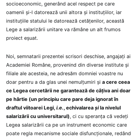
socioeconomic, generând acel respect pe care
oamenii și-l datorează unii altora și instituțiilor, iar
instituțiile statului le datorează cetățenilor, această
Lege a salarizării unitare va rămâne un alt frumos
proiect eșuat.
Noi, semnatarii prezentei scrisori deschise, angajați ai
Academiei Române, provenind din diverse institute și
filiale ale acesteia, ne adresăm domniei voastre nu
doar pentru a da glas unei nemulțumiri și
a cere ceea
ce Legea cercetării ne garantează de câțiva ani doar
pe hârtie (un principiu care pare deja ignorat în
draftul viitoarei Legi,
i.e.
, echivalarea
și
la nivelul
salarizării cu universitarul)
, ci cu speranța că vedeți
Legea salarizării ca pe un instrument economic care
poate regla mecanisme sociale disfuncționale, redând