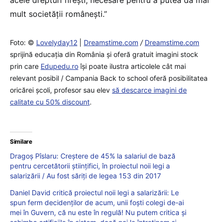
mult societății românești.”
Foto: ©
Lovelyday12
|
Dreamstime.com
/
Dreamstime.com
sprijină educaţia din România şi oferă gratuit imagini stock
prin care
Edupedu.ro
îşi poate ilustra articolele cât mai
relevant posibil / Campania Back to school oferă posibilitatea
oricărei școli, profesor sau elev
să descarce imagini de
calitate cu 50% discount
.
Similare
Dragoș Pîslaru: Creștere de 45% la salariul de bază
pentru cercetătorii științifici, în proiectul noii legi a
salarizării / Au fost săriți de legea 153 din 2017
Daniel David critică proiectul noii legi a salarizării: Le
spun ferm decidenților de acum, unii foști colegi de-ai
mei în Guvern, că nu este în regulă! Nu putem critica și