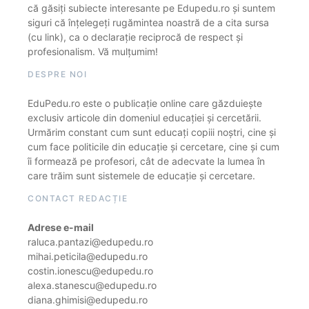
că găsiți subiecte interesante pe Edupedu.ro și suntem
siguri că înțelegeți rugămintea noastră de a cita sursa
(cu link), ca o declarație reciprocă de respect și
profesionalism. Vă mulțumim!
DESPRE NOI
EduPedu.ro este o publicație online care găzduiește
exclusiv articole din domeniul educației și cercetării.
Urmărim constant cum sunt educați copiii noștri, cine și
cum face politicile din educație și cercetare, cine și cum
îi formează pe profesori, cât de adecvate la lumea în
care trăim sunt sistemele de educație și cercetare.
CONTACT REDACȚIE
Adrese e-mail
raluca.pantazi@edupedu.ro
mihai.peticila@edupedu.ro
costin.ionescu@edupedu.ro
alexa.stanescu@edupedu.ro
diana.ghimisi@edupedu.ro