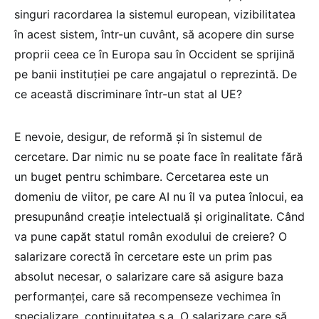
singuri racordarea la sistemul european, vizibilitatea
în acest sistem, într-un cuvânt, să acopere din surse
proprii ceea ce în Europa sau în Occident se sprijină
pe banii instituției pe care angajatul o reprezintă. De
ce această discriminare într-un stat al UE?
E nevoie, desigur, de reformă și în sistemul de
cercetare. Dar nimic nu se poate face în realitate fără
un buget pentru schimbare. Cercetarea este un
domeniu de viitor, pe care AI nu îl va putea înlocui, ea
presupunând creație intelectuală și originalitate. Când
va pune capăt statul român exodului de creiere? O
salarizare corectă în cercetare este un prim pas
absolut necesar, o salarizare care să asigure baza
performanței, care să recompenseze vechimea în
specializare, continuitatea ș.a. O salarizare care să