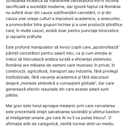
Scrisoarea încearcă să transforme cercetătorul într-o victimă
sacrificială a societății moderne, dar ignoră faptul că România
nu suferă doar din cauza subfinanțării cercetării, ci și din
cauza unei uriașe culturi a imposturii academice, a sinecurilor,
a promovărilor între grupuri închise și a unei producții științifice
care, în multe cazuri, există doar pentru punctaje birocratice
și rapoarte prăfuite.
Este profund manipulator să invoci copiii care „apostrofează”
părinții cercetători pentru salarii mici, ca și cum emoția ar
trebui să înlocuiască analiza lucidă a eficienței sistemului.
România are milioane de oameni care muncesc în privat, în
construcții, agricultură, transport sau industrie, fără privilegii
instituționale, fără vacanțe academice și fără discursuri
despre „moneda simbolică a cunoașterii globale”, dar care
generează efectiv resursele din care aceste salarii sunt
plătite.
Mai grav este tonul aproape mesianic prin care cercetarea
este prezentată drept salvatoarea societății și ultimul bastion
al inteligenței umane „pe care AI nu îl va putea înlocui”. O
afirmație atât de categorică, venită tocmai dintr-un mediu