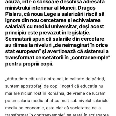
acuză, într-o scrisoare deschisă adresată
ministrului interimar al Muncii, Dragoș
Pîslaru, că noua Lege a salarizării riscă să
ignore din nou cercetarea și echivalarea
salarială cu mediul universitar, deși acest
principiu este prevăzut în legislație.
Semnatarii spun că salariile din cercetare
au rămas la niveluri „de neimaginat în orice
stat european” și avertizează că sistemul a
transformat cercetătorii în „contraexemple”
pentru propriii copii.
„Atâta timp cât unii dintre noi, în calitate de părinți,
suntem apostrofați de copiii noștri că educația nu
mai are niciun rost în România, de vreme ce lucrăm
pe un salariu mediu aflat cu mult sub nivelul salariului
mediu pe economie, este clar că societatea ne-a
transformat în contraexemple”, se arată în scrisoarea