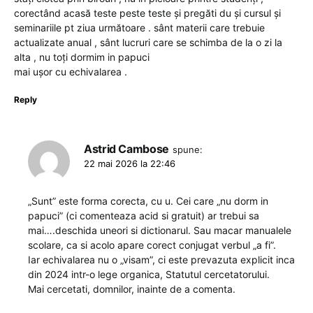
corectând acasă teste peste teste și pregăti du și cursul și
seminariile pt ziua următoare . sânt materii care trebuie
actualizate anual , sânt lucruri care se schimba de la o zi la
alta , nu toți dormim in papuci
mai ușor cu echivalarea .
Reply
Astrid Cambose
spune:
22 mai 2026 la 22:46
„Sunt” este forma corecta, cu u. Cei care „nu dorm in
papuci” (ci comenteaza acid si gratuit) ar trebui sa
mai….deschida uneori si dictionarul. Sau macar manualele
scolare, ca si acolo apare corect conjugat verbul „a fi”.
Iar echivalarea nu o „visam”, ci este prevazuta explicit inca
din 2024 intr-o lege organica, Statutul cercetatorului.
Mai cercetati, domnilor, inainte de a comenta.