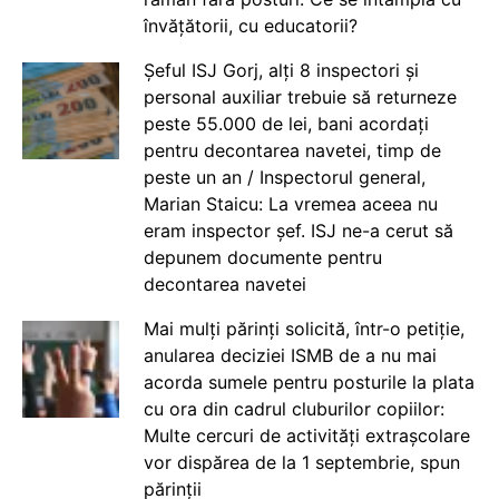
învățătorii, cu educatorii?
Șeful ISJ Gorj, alți 8 inspectori și
personal auxiliar trebuie să returneze
peste 55.000 de lei, bani acordați
pentru decontarea navetei, timp de
peste un an / Inspectorul general,
Marian Staicu: La vremea aceea nu
eram inspector șef. ISJ ne-a cerut să
depunem documente pentru
decontarea navetei
Mai mulți părinți solicită, într-o petiție,
anularea deciziei ISMB de a nu mai
acorda sumele pentru posturile la plata
cu ora din cadrul cluburilor copiilor:
Multe cercuri de activități extrașcolare
vor dispărea de la 1 septembrie, spun
părinții