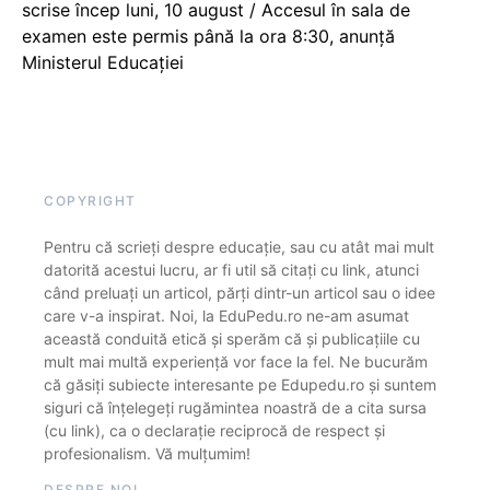
scrise încep luni, 10 august / Accesul în sala de
examen este permis până la ora 8:30, anunță
Ministerul Educației
COPYRIGHT
Pentru că scrieți despre educație, sau cu atât mai mult
datorită acestui lucru, ar fi util să citați cu link, atunci
când preluați un articol, părți dintr-un articol sau o idee
care v-a inspirat. Noi, la EduPedu.ro ne-am asumat
această conduită etică și sperăm că și publicațiile cu
mult mai multă experiență vor face la fel. Ne bucurăm
că găsiți subiecte interesante pe Edupedu.ro și suntem
siguri că înțelegeți rugămintea noastră de a cita sursa
(cu link), ca o declarație reciprocă de respect și
profesionalism. Vă mulțumim!
DESPRE NOI