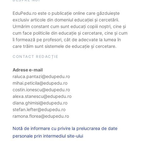
EduPedu.ro este o publicație online care găzduiește
exclusiv articole din domeniul educației și cercetării.
Urmărim constant cum sunt educați copiii noștri, cine și
cum face politicile din educație și cercetare, cine și cum
îi formează pe profesori, cât de adecvate la lumea în
care trăim sunt sistemele de educație și cercetare.
CONTACT REDACȚIE
Adrese e-mail
raluca.pantazi@edupedu.ro
mihai.peticila@edupedu.ro
costin.ionescu@edupedu.ro
alexa.stanescu@edupedu.ro
diana.ghimisi@edupedu.ro
stefan.lefter@edupedu.ro
ramona.florea@edupedu.ro
Notă de informare cu privire la prelucrarea de date
personale prin intermediul site-ului