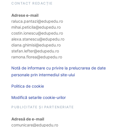
CONTACT REDACȚIE
Adrese e-mail
raluca.pantazi@edupedu.ro
mihai.peticila@edupedu.ro
costin.ionescu@edupedu.ro
alexa.stanescu@edupedu.ro
diana.ghimisi@edupedu.ro
stefan.lefter@edupedu.ro
ramona.florea@edupedu.ro
Notă de informare cu privire la prelucrarea de date
personale prin intermediul site-ului
Politica de cookie
Modifică setarile cookie-urilor
PUBLICITATE ȘI PARTENERIATE
Adresă de e-mail
comunicare@edupedu.ro