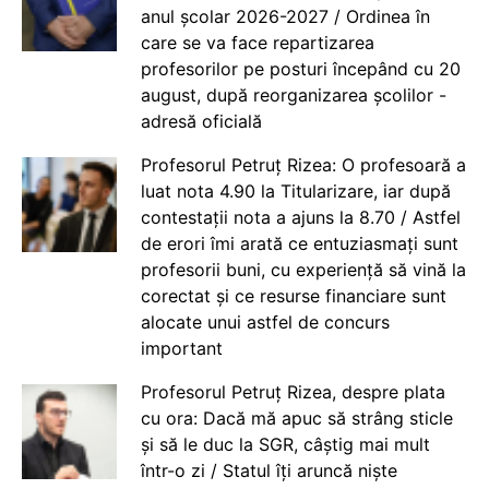
anul școlar 2026-2027 / Ordinea în
care se va face repartizarea
profesorilor pe posturi începând cu 20
august, după reorganizarea școlilor -
adresă oficială
Profesorul Petruț Rizea: O profesoară a
luat nota 4.90 la Titularizare, iar după
contestații nota a ajuns la 8.70 / Astfel
de erori îmi arată ce entuziasmați sunt
profesorii buni, cu experiență să vină la
corectat și ce resurse financiare sunt
alocate unui astfel de concurs
important
Profesorul Petruț Rizea, despre plata
cu ora: Dacă mă apuc să strâng sticle
și să le duc la SGR, câștig mai mult
într-o zi / Statul îți aruncă niște