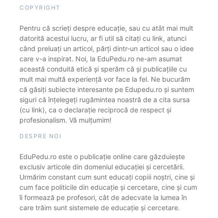
COPYRIGHT
Pentru că scrieți despre educație, sau cu atât mai mult
datorită acestui lucru, ar fi util să citați cu link, atunci
când preluați un articol, părți dintr-un articol sau o idee
care v-a inspirat. Noi, la EduPedu.ro ne-am asumat
această conduită etică și sperăm că și publicațiile cu
mult mai multă experiență vor face la fel. Ne bucurăm
că găsiți subiecte interesante pe Edupedu.ro și suntem
siguri că înțelegeți rugămintea noastră de a cita sursa
(cu link), ca o declarație reciprocă de respect și
profesionalism. Vă mulțumim!
DESPRE NOI
EduPedu.ro este o publicație online care găzduiește
exclusiv articole din domeniul educației și cercetării.
Urmărim constant cum sunt educați copiii noștri, cine și
cum face politicile din educație și cercetare, cine și cum
îi formează pe profesori, cât de adecvate la lumea în
care trăim sunt sistemele de educație și cercetare.