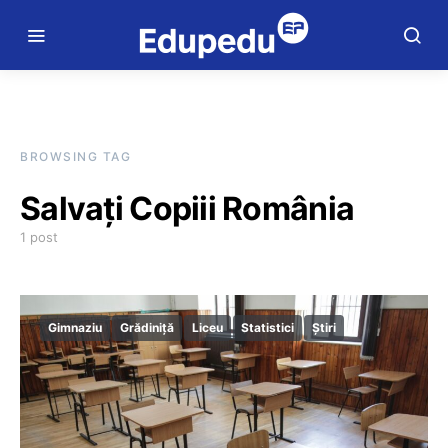
BROWSING TAG
Salvați Copiii România
1 post
Gimnaziu
Grădiniță
Liceu
Statistici
Știri