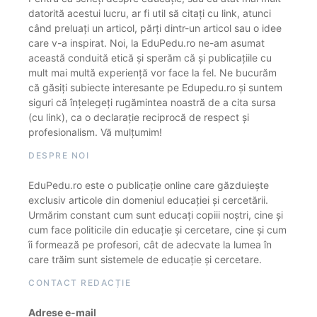
datorită acestui lucru, ar fi util să citați cu link, atunci
când preluați un articol, părți dintr-un articol sau o idee
care v-a inspirat. Noi, la EduPedu.ro ne-am asumat
această conduită etică și sperăm că și publicațiile cu
mult mai multă experiență vor face la fel. Ne bucurăm
că găsiți subiecte interesante pe Edupedu.ro și suntem
siguri că înțelegeți rugămintea noastră de a cita sursa
(cu link), ca o declarație reciprocă de respect și
profesionalism. Vă mulțumim!
DESPRE NOI
EduPedu.ro este o publicație online care găzduiește
exclusiv articole din domeniul educației și cercetării.
Urmărim constant cum sunt educați copiii noștri, cine și
cum face politicile din educație și cercetare, cine și cum
îi formează pe profesori, cât de adecvate la lumea în
care trăim sunt sistemele de educație și cercetare.
CONTACT REDACȚIE
Adrese e-mail