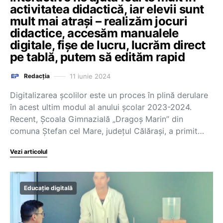
activitatea didactică, iar elevii sunt
mult mai atrași – realizăm jocuri
didactice, accesăm manualele
digitale, fișe de lucru, lucrăm direct
pe tablă, putem să edităm rapid
11 iunie 2024
Redacția
Digitalizarea școlilor este un proces în plină derulare
în acest ultim modul al anului școlar 2023-2024.
Recent, Școala Gimnazială „Dragoș Marin” din
comuna Ștefan cel Mare, județul Călărași, a primit…
Vezi articolul
Educație digitală