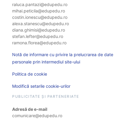
raluca.pantazi@edupedu.ro
mihai.peticila@edupedu.ro
costin.ionescu@edupedu.ro
alexa.stanescu@edupedu.ro
diana.ghimisi@edupedu.ro
stefan.lefter@edupedu.ro
ramona.florea@edupedu.ro
Notă de informare cu privire la prelucrarea de date
personale prin intermediul site-ului
Politica de cookie
Modifică setarile cookie-urilor
PUBLICITATE ȘI PARTENERIATE
Adresă de e-mail
comunicare@edupedu.ro