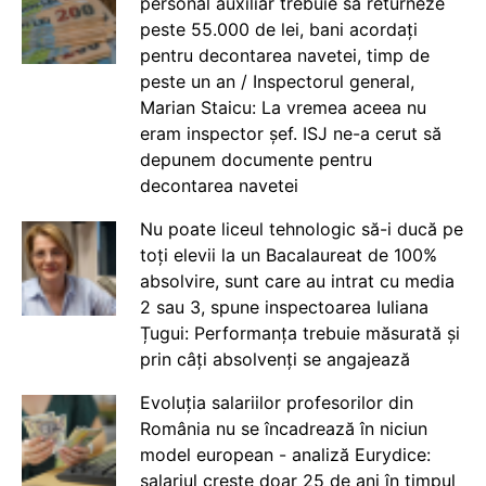
personal auxiliar trebuie să returneze
peste 55.000 de lei, bani acordați
pentru decontarea navetei, timp de
peste un an / Inspectorul general,
Marian Staicu: La vremea aceea nu
eram inspector șef. ISJ ne-a cerut să
depunem documente pentru
decontarea navetei
Nu poate liceul tehnologic să-i ducă pe
toți elevii la un Bacalaureat de 100%
absolvire, sunt care au intrat cu media
2 sau 3, spune inspectoarea Iuliana
Țugui: Performanța trebuie măsurată și
prin câți absolvenți se angajează
Evoluția salariilor profesorilor din
România nu se încadrează în niciun
model european - analiză Eurydice:
salariul crește doar 25 de ani în timpul