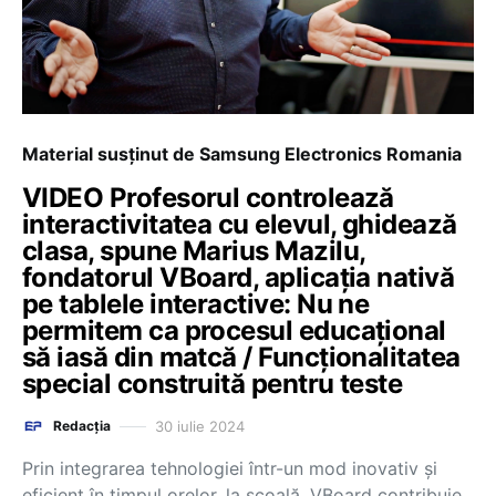
Material susținut de Samsung Electronics Romania
VIDEO Profesorul controlează
interactivitatea cu elevul, ghidează
clasa, spune Marius Mazilu,
fondatorul VBoard, aplicația nativă
pe tablele interactive: Nu ne
permitem ca procesul educațional
să iasă din matcă / Funcționalitatea
special construită pentru teste
30 iulie 2024
Redacția
Prin integrarea tehnologiei într-un mod inovativ și
eficient în timpul orelor, la școală, VBoard contribuie