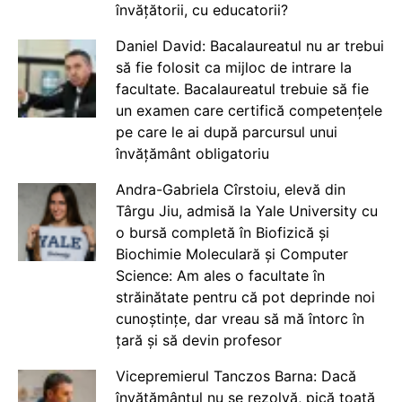
învățătorii, cu educatorii?
Daniel David: Bacalaureatul nu ar trebui
să fie folosit ca mijloc de intrare la
facultate. Bacalaureatul trebuie să fie
un examen care certifică competențele
pe care le ai după parcursul unui
învățământ obligatoriu
Andra-Gabriela Cîrstoiu, elevă din
Târgu Jiu, admisă la Yale University cu
o bursă completă în Biofizică și
Biochimie Moleculară și Computer
Science: Am ales o facultate în
străinătate pentru că pot deprinde noi
cunoștințe, dar vreau să mă întorc în
țară și să devin profesor
Vicepremierul Tanczos Barna: Dacă
învățământul nu se rezolvă, pică toată