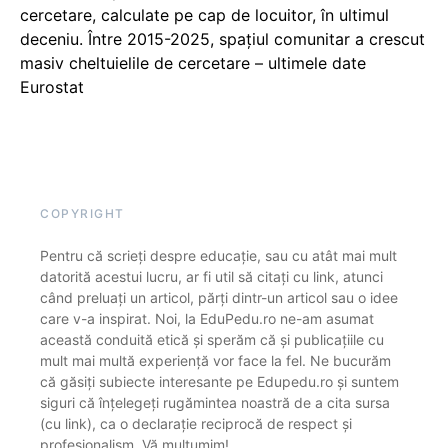
cercetare, calculate pe cap de locuitor, în ultimul
deceniu. Între 2015-2025, spațiul comunitar a crescut
masiv cheltuielile de cercetare – ultimele date
Eurostat
COPYRIGHT
Pentru că scrieți despre educație, sau cu atât mai mult
datorită acestui lucru, ar fi util să citați cu link, atunci
când preluați un articol, părți dintr-un articol sau o idee
care v-a inspirat. Noi, la EduPedu.ro ne-am asumat
această conduită etică și sperăm că și publicațiile cu
mult mai multă experiență vor face la fel. Ne bucurăm
că găsiți subiecte interesante pe Edupedu.ro și suntem
siguri că înțelegeți rugămintea noastră de a cita sursa
(cu link), ca o declarație reciprocă de respect și
profesionalism. Vă mulțumim!