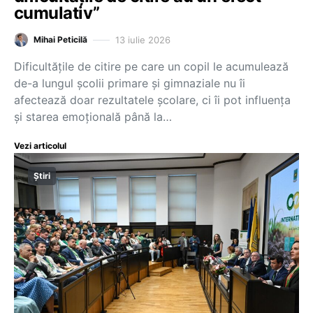
cumulativ”
13 iulie 2026
Mihai Peticilă
Dificultățile de citire pe care un copil le acumulează
de-a lungul școlii primare și gimnaziale nu îi
afectează doar rezultatele școlare, ci îi pot influența
și starea emoțională până la…
Vezi articolul
Știri