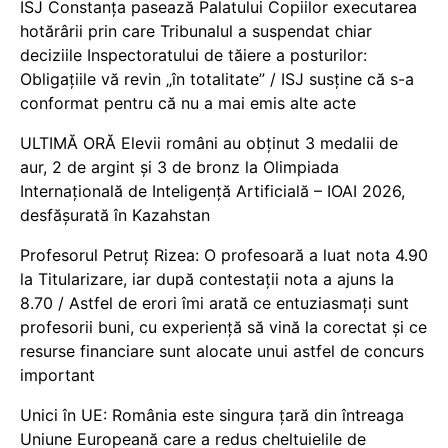
ISJ Constanța pasează Palatului Copiilor executarea
hotărârii prin care Tribunalul a suspendat chiar
deciziile Inspectoratului de tăiere a posturilor:
Obligațiile vă revin „în totalitate” / ISJ susține că s-a
conformat pentru că nu a mai emis alte acte
ULTIMĂ ORĂ Elevii români au obținut 3 medalii de
aur, 2 de argint și 3 de bronz la Olimpiada
Internațională de Inteligență Artificială – IOAI 2026,
desfășurată în Kazahstan
Profesorul Petruț Rizea: O profesoară a luat nota 4.90
la Titularizare, iar după contestații nota a ajuns la
8.70 / Astfel de erori îmi arată ce entuziasmați sunt
profesorii buni, cu experiență să vină la corectat și ce
resurse financiare sunt alocate unui astfel de concurs
important
Unici în UE: România este singura țară din întreaga
Uniune Europeană care a redus cheltuielile de