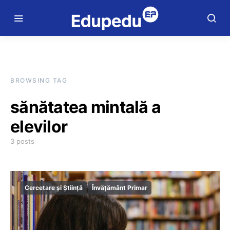
BROWSING TAG
sănătatea mintală a
elevilor
3 posts
Cercetare și Știință
Învățământ Primar