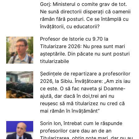
Gorj: Ministerul o comite grav de tot.
Ne sună directorii disperați că oamenii
rămân fără posturi. Ce se întâmplă cu
învățătorii, cu educatorii?
Profesor de Istorie cu 9.70 la
Titularizare 2026: Nu prea sunt mari
așteptările. Din păcate nu sunt posturi
titularizabile
Ședințele de repartizare a profesorilor
2026, la Sibiu. Învățătoare: „Am zis iau
ce este. O să fac naveta și Doamne-
ajută, dar dacă în doi,trei ani nu
reușesc să mă titularizez nu cred că
mai rămân în învățământ”
Sorin Ion, întrebat cum le răspunde
profesorilor care dau an de an
Titularizarea, obțin note mari, dar nu au