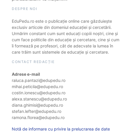
DESPRE NOI
EduPedu.ro este o publicație online care găzduiește
exclusiv articole din domeniul educației și cercetării.
Urmărim constant cum sunt educați copiii noștri, cine și
cum face politicile din educație și cercetare, cine și cum
îi formează pe profesori, cât de adecvate la lumea în
care trăim sunt sistemele de educație și cercetare.
CONTACT REDACȚIE
Adrese e-mail
raluca.pantazi@edupedu.ro
mihai.peticila@edupedu.ro
costin.ionescu@edupedu.ro
alexa.stanescu@edupedu.ro
diana.ghimisi@edupedu.ro
stefan.lefter@edupedu.ro
ramona.florea@edupedu.ro
Notă de informare cu privire la prelucrarea de date