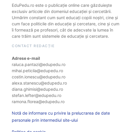
EduPedu.ro este o publicație online care găzduiește
exclusiv articole din domeniul educației și cercetării.
Urmărim constant cum sunt educați copiii noștri, cine și
cum face politicile din educație și cercetare, cine și cum
îi formează pe profesori, cât de adecvate la lumea în
care trăim sunt sistemele de educație și cercetare.
CONTACT REDACȚIE
Adrese e-mail
raluca.pantazi@edupedu.ro
mihai.peticila@edupedu.ro
costin.ionescu@edupedu.ro
alexa.stanescu@edupedu.ro
diana.ghimisi@edupedu.ro
stefan.lefter@edupedu.ro
ramona.florea@edupedu.ro
Notă de informare cu privire la prelucrarea de date
personale prin intermediul site-ului
Politica de cookie