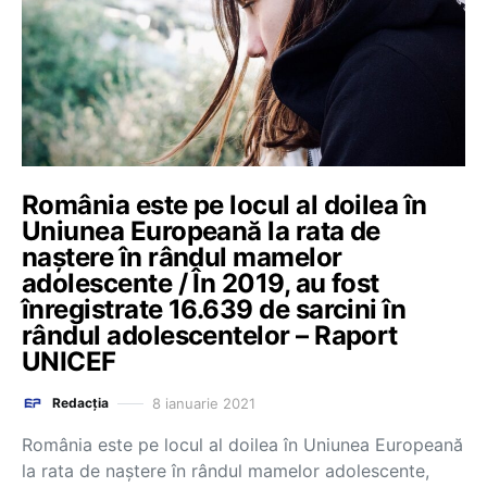
România este pe locul al doilea în
Uniunea Europeană la rata de
naștere în rândul mamelor
adolescente / În 2019, au fost
înregistrate 16.639 de sarcini în
rândul adolescentelor – Raport
UNICEF
8 ianuarie 2021
Redacția
România este pe locul al doilea în Uniunea Europeană
la rata de naștere în rândul mamelor adolescente,