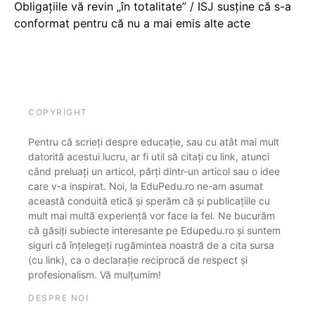
Obligațiile vă revin „în totalitate” / ISJ susține că s-a
conformat pentru că nu a mai emis alte acte
COPYRIGHT
Pentru că scrieți despre educație, sau cu atât mai mult
datorită acestui lucru, ar fi util să citați cu link, atunci
când preluați un articol, părți dintr-un articol sau o idee
care v-a inspirat. Noi, la EduPedu.ro ne-am asumat
această conduită etică și sperăm că și publicațiile cu
mult mai multă experiență vor face la fel. Ne bucurăm
că găsiți subiecte interesante pe Edupedu.ro și suntem
siguri că înțelegeți rugămintea noastră de a cita sursa
(cu link), ca o declarație reciprocă de respect și
profesionalism. Vă mulțumim!
DESPRE NOI