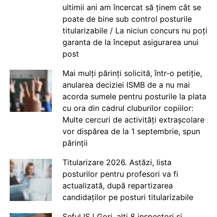
ultimii ani am încercat să ținem cât se
poate de bine sub control posturile
titularizabile / La niciun concurs nu poți
garanta de la început asigurarea unui
post
Mai mulți părinți solicită, într-o petiție,
anularea deciziei ISMB de a nu mai
acorda sumele pentru posturile la plata
cu ora din cadrul cluburilor copiilor:
Multe cercuri de activități extrașcolare
vor dispărea de la 1 septembrie, spun
părinții
Titularizare 2026. Astăzi, lista
posturilor pentru profesori va fi
actualizată, după repartizarea
candidaților pe posturi titularizabile
Șeful ISJ Gorj, alți 8 inspectori și