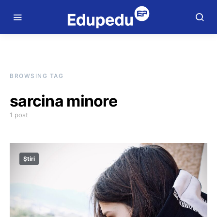
BROWSING TAG
sarcina minore
1 post
Știri