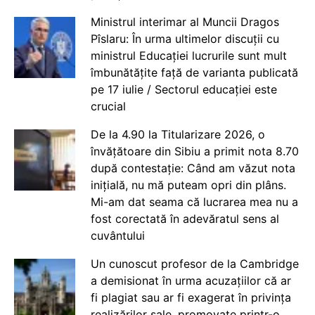
Ministrul interimar al Muncii Dragos
Pîslaru: În urma ultimelor discuții cu
ministrul Educației lucrurile sunt mult
îmbunătățite față de varianta publicată
pe 17 iulie / Sectorul educației este
crucial
De la 4.90 la Titularizare 2026, o
învățătoare din Sibiu a primit nota 8.70
după contestație: Când am văzut nota
inițială, nu mă puteam opri din plâns.
Mi-am dat seama că lucrarea mea nu a
fost corectată în adevăratul sens al
cuvântului
Un cunoscut profesor de la Cambridge
a demisionat în urma acuzațiilor că ar
fi plagiat sau ar fi exagerat în privința
realizărilor sale, promovate printr-o