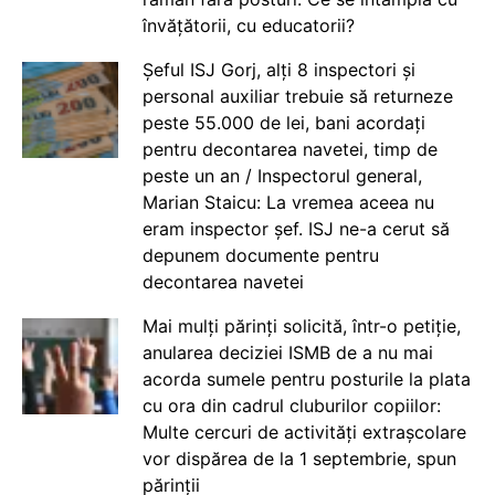
învățătorii, cu educatorii?
Șeful ISJ Gorj, alți 8 inspectori și
personal auxiliar trebuie să returneze
peste 55.000 de lei, bani acordați
pentru decontarea navetei, timp de
peste un an / Inspectorul general,
Marian Staicu: La vremea aceea nu
eram inspector șef. ISJ ne-a cerut să
depunem documente pentru
decontarea navetei
Mai mulți părinți solicită, într-o petiție,
anularea deciziei ISMB de a nu mai
acorda sumele pentru posturile la plata
cu ora din cadrul cluburilor copiilor:
Multe cercuri de activități extrașcolare
vor dispărea de la 1 septembrie, spun
părinții