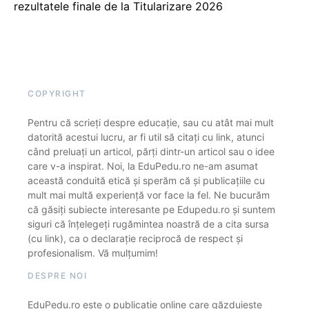
rezultatele finale de la Titularizare 2026
COPYRIGHT
Pentru că scrieți despre educație, sau cu atât mai mult
datorită acestui lucru, ar fi util să citați cu link, atunci
când preluați un articol, părți dintr-un articol sau o idee
care v-a inspirat. Noi, la EduPedu.ro ne-am asumat
această conduită etică și sperăm că și publicațiile cu
mult mai multă experiență vor face la fel. Ne bucurăm
că găsiți subiecte interesante pe Edupedu.ro și suntem
siguri că înțelegeți rugămintea noastră de a cita sursa
(cu link), ca o declarație reciprocă de respect și
profesionalism. Vă mulțumim!
DESPRE NOI
EduPedu.ro este o publicație online care găzduiește