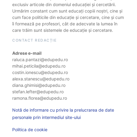
exclusiv articole din domeniul educației și cercetării.
Urmărim constant cum sunt educați copiii noștri, cine și
cum face politicile din educație și cercetare, cine și cum
îi formează pe profesori, cât de adecvate la lumea în
care trăim sunt sistemele de educație și cercetare.
CONTACT REDACȚIE
Adrese e-mail
raluca.pantazi@edupedu.ro
mihai.peticila@edupedu.ro
costin.ionescu@edupedu.ro
alexa.stanescu@edupedu.ro
diana.ghimisi@edupedu.ro
stefan.lefter@edupedu.ro
ramona.florea@edupedu.ro
Notă de informare cu privire la prelucrarea de date
personale prin intermediul site-ului
Politica de cookie