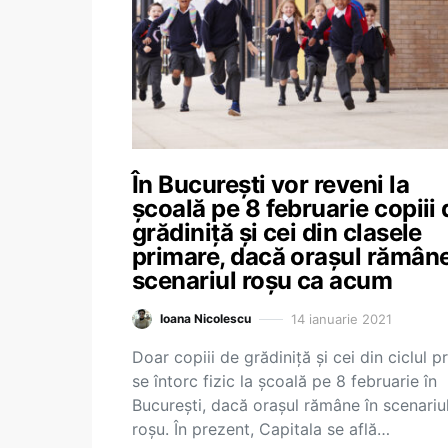
În București vor reveni la
școală pe 8 februarie copiii 
grădiniță și cei din clasele
primare, dacă orașul rămâne
scenariul roșu ca acum
14 ianuarie 2021
Ioana Nicolescu
Doar copiii de grădiniță și cei din ciclul p
se întorc fizic la școală pe 8 februarie în
București, dacă orașul rămâne în scenariu
roșu. În prezent, Capitala se află…