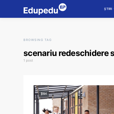
ȘTIRI
BROWSING TAG
scenariu redeschidere s
1 post
Știri