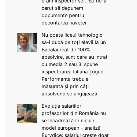
eram inspector șef. ISJ ne-a
cerut să depunem
documente pentru
decontarea navetei
Nu poate liceul tehnologic
să-i ducă pe toți elevii la un
Bacalaureat de 100%
absolvire, sunt care au intrat
cu media 2 sau 3, spune
inspectoarea Iuliana Țugui:
Performanța trebuie
măsurată și prin câți
absolvenți se angajează
Evoluția salariilor
profesorilor din România nu
se încadrează în niciun
model european - analiză
Eurydice: salariul crește doar