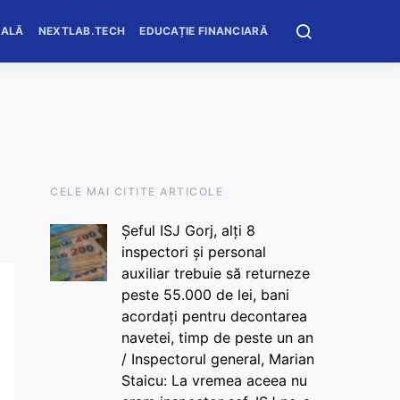
OALĂ
NEXTLAB.TECH
EDUCAȚIE FINANCIARĂ
CELE MAI CITITE ARTICOLE
Șeful ISJ Gorj, alți 8
inspectori și personal
auxiliar trebuie să returneze
peste 55.000 de lei, bani
acordați pentru decontarea
navetei, timp de peste un an
/ Inspectorul general, Marian
Staicu: La vremea aceea nu