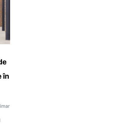
de
 în
rimar
l