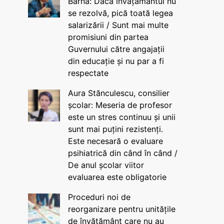
Barna: Dacă învățământul nu
se rezolvă, pică toată legea
salarizării / Sunt mai multe
promisiuni din partea
Guvernului către angajații
din educație și nu par a fi
respectate
Aura Stănculescu, consilier
școlar: Meseria de profesor
este un stres continuu și unii
sunt mai puțini rezistenți.
Este necesară o evaluare
psihiatrică din când în când /
De anul școlar viitor
evaluarea este obligatorie
Proceduri noi de
reorganizare pentru unitățile
de învățământ care nu au