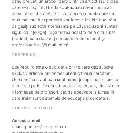
când preluați un articol, părți dintr-un articol sau o idee
care v-a inspirat. Noi, la EduPedu.ro ne-am asumat
această conduită etică și sperăm că și publicațiile cu
mult mai multă experiență vor face la fel. Ne bucurăm
că găsiți subiecte interesante pe Edupedu.ro și suntem
siguri că înțelegeți rugămintea noastră de a cita sursa
(cu link), ca o declarație reciprocă de respect și
profesionalism. Vă mulțumim!
DESPRE NOI
EduPedu.ro este o publicație online care găzduiește
exclusiv articole din domeniul educației și cercetării.
Urmărim constant cum sunt educați copiii noștri, cine și
cum face politicile din educație și cercetare, cine și cum
îi formează pe profesori, cât de adecvate la lumea în
care trăim sunt sistemele de educație și cercetare.
CONTACT REDACȚIE
Adrese e-mail
raluca.pantazi@edupedu.ro
mihai.peticila@edupedu.ro