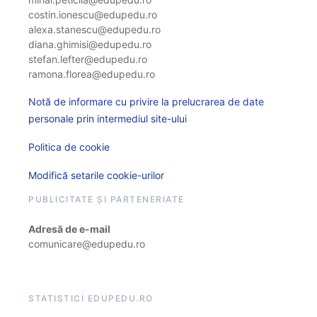
costin.ionescu@edupedu.ro
alexa.stanescu@edupedu.ro
diana.ghimisi@edupedu.ro
stefan.lefter@edupedu.ro
ramona.florea@edupedu.ro
Notă de informare cu privire la prelucrarea de date
personale prin intermediul site-ului
Politica de cookie
Modifică setarile cookie-urilor
PUBLICITATE ȘI PARTENERIATE
Adresă de e-mail
comunicare@edupedu.ro
STATISTICI EDUPEDU.RO