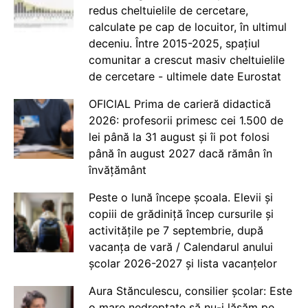
redus cheltuielile de cercetare,
calculate pe cap de locuitor, în ultimul
deceniu. Între 2015-2025, spațiul
comunitar a crescut masiv cheltuielile
de cercetare - ultimele date Eurostat
OFICIAL Prima de carieră didactică
2026: profesorii primesc cei 1.500 de
lei până la 31 august și îi pot folosi
până în august 2027 dacă rămân în
învățământ
Peste o lună începe școala. Elevii și
copiii de grădiniță încep cursurile și
activitățile pe 7 septembrie, după
vacanța de vară / Calendarul anului
școlar 2026-2027 și lista vacanțelor
Aura Stănculescu, consilier școlar: Este
o mare nedreptate să nu-i lăsăm pe