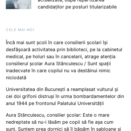
candidaților pe posturi titularizabile
CELE MAI NOI
Încă mai sunt școli în care consilierii școlari își
desfășoară activitatea prin biblioteci, pe la cabinetul
medical, pe holuri sau în cancelarii, atrage atenția
consilierul școlar Aura Stănculescu / Sunt spații
inadecvate în care copilul nu va destăinui nimic
niciodată
Universitatea din București a reamplasat vulturul și
cei doi grifoni distruși în urma bombardamentelor din
anul 1944 pe frontonul Palatului Universității
Aura Stănculescu, consilier școlar: Este o mare
nedreptate să nu-i lăsăm pe copii să fie așa cum
sunt. Suntem prea dornici să îi băgăm în șabloane și