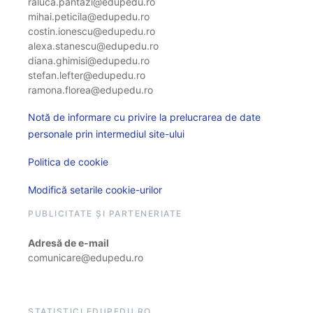
raluca.pantazi@edupedu.ro
mihai.peticila@edupedu.ro
costin.ionescu@edupedu.ro
alexa.stanescu@edupedu.ro
diana.ghimisi@edupedu.ro
stefan.lefter@edupedu.ro
ramona.florea@edupedu.ro
Notă de informare cu privire la prelucrarea de date
personale prin intermediul site-ului
Politica de cookie
Modifică setarile cookie-urilor
PUBLICITATE ȘI PARTENERIATE
Adresă de e-mail
comunicare@edupedu.ro
STATISTICI EDUPEDU.RO