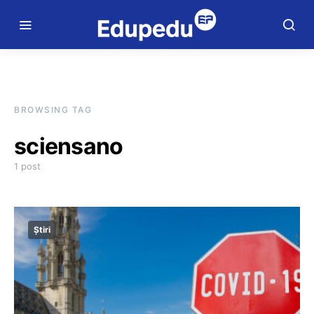
BROWSING TAG
sciensano
1 post
Știri