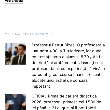
Vezi articolul
CELE MAI CITITE ARTICOLE
Profesorul Petruț Rizea: O profesoară a
luat nota 4.90 la Titularizare, iar după
contestații nota a ajuns la 8.70 / Astfel
de erori îmi arată ce entuziasmați sunt
profesorii buni, cu experiență să vină la
corectat și ce resurse financiare sunt
alocate unui astfel de concurs
important
OFICIAL Prima de carieră didactică
2026: profesorii primesc cei 1.500 de
lei până la 31 august și îi pot folosi