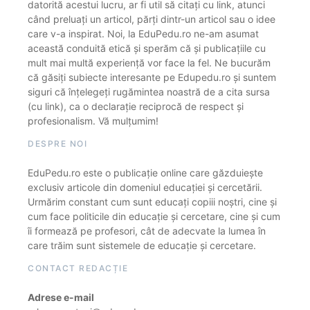
datorită acestui lucru, ar fi util să citați cu link, atunci
când preluați un articol, părți dintr-un articol sau o idee
care v-a inspirat. Noi, la EduPedu.ro ne-am asumat
această conduită etică și sperăm că și publicațiile cu
mult mai multă experiență vor face la fel. Ne bucurăm
că găsiți subiecte interesante pe Edupedu.ro și suntem
siguri că înțelegeți rugămintea noastră de a cita sursa
(cu link), ca o declarație reciprocă de respect și
profesionalism. Vă mulțumim!
DESPRE NOI
EduPedu.ro este o publicație online care găzduiește
exclusiv articole din domeniul educației și cercetării.
Urmărim constant cum sunt educați copiii noștri, cine și
cum face politicile din educație și cercetare, cine și cum
îi formează pe profesori, cât de adecvate la lumea în
care trăim sunt sistemele de educație și cercetare.
CONTACT REDACȚIE
Adrese e-mail