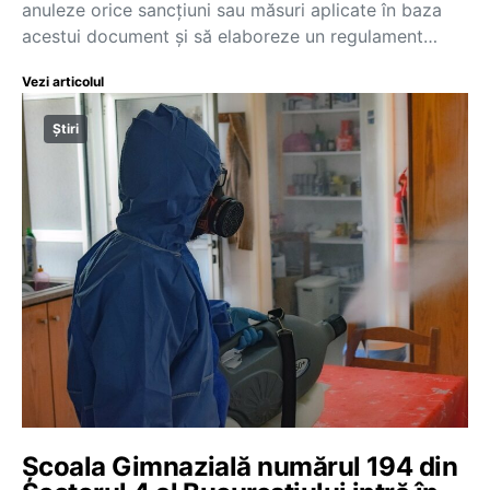
anuleze orice sancțiuni sau măsuri aplicate în baza
acestui document și să elaboreze un regulament…
Vezi articolul
Știri
Şcoala Gimnazială numărul 194 din