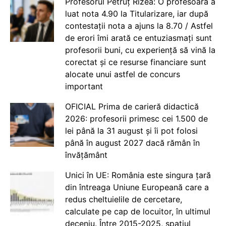
Profesorul Petruț Rizea: O profesoară a
luat nota 4.90 la Titularizare, iar după
contestații nota a ajuns la 8.70 / Astfel
de erori îmi arată ce entuziasmați sunt
profesorii buni, cu experiență să vină la
corectat și ce resurse financiare sunt
alocate unui astfel de concurs
important
OFICIAL Prima de carieră didactică
2026: profesorii primesc cei 1.500 de
lei până la 31 august și îi pot folosi
până în august 2027 dacă rămân în
învățământ
Unici în UE: România este singura țară
din întreaga Uniune Europeană care a
redus cheltuielile de cercetare,
calculate pe cap de locuitor, în ultimul
deceniu. Între 2015-2025, spațiul