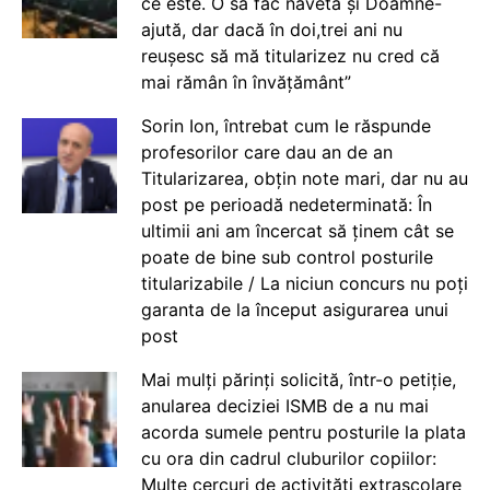
ce este. O să fac naveta și Doamne-
ajută, dar dacă în doi,trei ani nu
reușesc să mă titularizez nu cred că
mai rămân în învățământ”
Sorin Ion, întrebat cum le răspunde
profesorilor care dau an de an
Titularizarea, obțin note mari, dar nu au
post pe perioadă nedeterminată: În
ultimii ani am încercat să ținem cât se
poate de bine sub control posturile
titularizabile / La niciun concurs nu poți
garanta de la început asigurarea unui
post
Mai mulți părinți solicită, într-o petiție,
anularea deciziei ISMB de a nu mai
acorda sumele pentru posturile la plata
cu ora din cadrul cluburilor copiilor:
Multe cercuri de activități extrașcolare