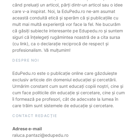
când preluați un articol, părți dintr-un articol sau o idee
care v-a inspirat. Noi, la EduPedu.ro ne-am asumat
această conduită etică și sperăm că și publicațiile cu
mult mai multă experiență vor face la fel. Ne bucurăm
că găsiți subiecte interesante pe Edupedu.ro și suntem
siguri că înțelegeți rugămintea noastră de a cita sursa
(cu link), ca o declarație reciprocă de respect și
profesionalism. Vă mulțumim!
DESPRE NOI
EduPedu.ro este o publicație online care găzduiește
exclusiv articole din domeniul educației și cercetării.
Urmărim constant cum sunt educați copiii noștri, cine și
cum face politicile din educație și cercetare, cine și cum
îi formează pe profesori, cât de adecvate la lumea în
care trăim sunt sistemele de educație și cercetare.
CONTACT REDACȚIE
Adrese e-mail
raluca.pantazi@edupedu.ro