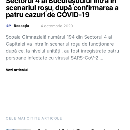
Sectorul 4 al Bucureștiului intră în
scenariul roşu, după confirmarea a
patru cazuri de COVID-19
4 octombrie 2020
Redacția
Şcoala Gimnazială numărul 194 din Sectorul 4 al
Capitalei va intra în scenariul roşu de funcţionare
după ce, la nivelul unităţii, au fost înregistrate patru
persoane infectate cu virusul SARS-CoV-2,…
Vezi articolul
CELE MAI CITITE ARTICOLE