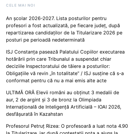
CELE MAI NOI
An școlar 2026-2027. Lista posturilor pentru
profesori a fost actualizată, pe fiecare județ, după
repartizarea candidaților de la Titularizare 2026 pe
posturi pe perioadă nedeterminată
ISJ Constanța pasează Palatului Copiilor executarea
hotărârii prin care Tribunalul a suspendat chiar
deciziile Inspectoratului de tăiere a posturilor:
Obligațiile vă revin „în totalitate” / ISJ susține că s-a
conformat pentru că nu a mai emis alte acte
ULTIMĂ ORĂ Elevii români au obținut 3 medalii de
aur, 2 de argint și 3 de bronz la Olimpiada
Internațională de Inteligență Artificială – IOAI 2026,
desfășurată în Kazahstan
Profesorul Petruț Rizea: O profesoară a luat nota 4.90
la Titularizare, iar după contestații nota a ajuns la