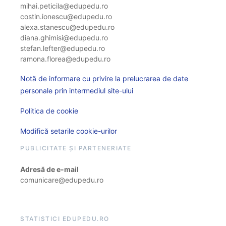
mihai.peticila@edupedu.ro
costin.ionescu@edupedu.ro
alexa.stanescu@edupedu.ro
diana.ghimisi@edupedu.ro
stefan.lefter@edupedu.ro
ramona.florea@edupedu.ro
Notă de informare cu privire la prelucrarea de date
personale prin intermediul site-ului
Politica de cookie
Modifică setarile cookie-urilor
PUBLICITATE ȘI PARTENERIATE
Adresă de e-mail
comunicare@edupedu.ro
STATISTICI EDUPEDU.RO