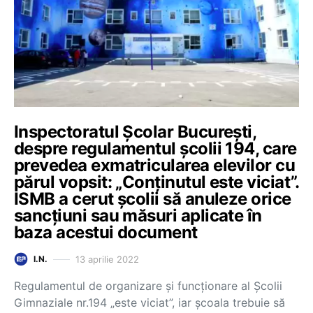
Inspectoratul Școlar București,
despre regulamentul școlii 194, care
prevedea exmatricularea elevilor cu
părul vopsit: „Conținutul este viciat”.
ISMB a cerut școlii să anuleze orice
sancțiuni sau măsuri aplicate în
baza acestui document
13 aprilie 2022
I.N.
Regulamentul de organizare și funcționare al Școlii
Gimnaziale nr.194 „este viciat”, iar școala trebuie să