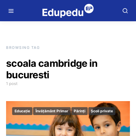
BROWSING TAG
scoala cambridge in
bucuresti
1 post
Educație
Învățământ Primar
Părinți
Școli private