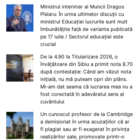
Ministrul interimar al Muncii Dragos
Pîslaru: În urma ultimelor discuții cu
ministrul Educației lucrurile sunt mult
îmbunătățite față de varianta publicată
pe 17 iulie / Sectorul educației este
crucial
De la 4.90 la Titularizare 2026, o
învățătoare din Sibiu a primit nota 8.70
după contestație: Când am văzut nota
inițială, nu mă puteam opri din plâns.
Mi-am dat seama că lucrarea mea nu a
fost corectată în adevăratul sens al
cuvântului
Un cunoscut profesor de la Cambridge
a demisionat în urma acuzațiilor că ar
fi plagiat sau ar fi exagerat în privința
realizărilor sale, promovate printr-o