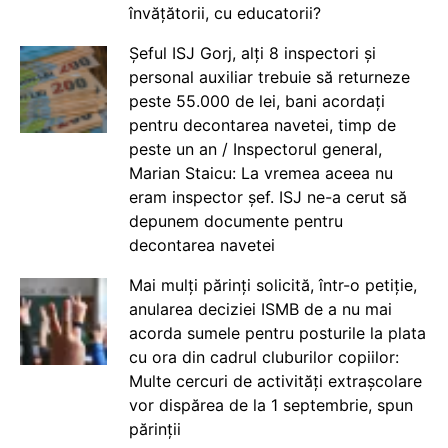
învățătorii, cu educatorii?
Șeful ISJ Gorj, alți 8 inspectori și
personal auxiliar trebuie să returneze
peste 55.000 de lei, bani acordați
pentru decontarea navetei, timp de
peste un an / Inspectorul general,
Marian Staicu: La vremea aceea nu
eram inspector șef. ISJ ne-a cerut să
depunem documente pentru
decontarea navetei
Mai mulți părinți solicită, într-o petiție,
anularea deciziei ISMB de a nu mai
acorda sumele pentru posturile la plata
cu ora din cadrul cluburilor copiilor:
Multe cercuri de activități extrașcolare
vor dispărea de la 1 septembrie, spun
părinții