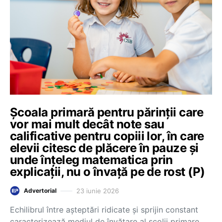
Școala primară pentru părinții care
vor mai mult decât note sau
calificative pentru copiii lor, în care
elevii citesc de plăcere în pauze și
unde înțeleg matematica prin
explicații, nu o învață pe de rost (P)
23 iunie 2026
Advertorial
Echilibrul între așteptări ridicate și sprijin constant
caracterizează mediul de învățare al școlii primare