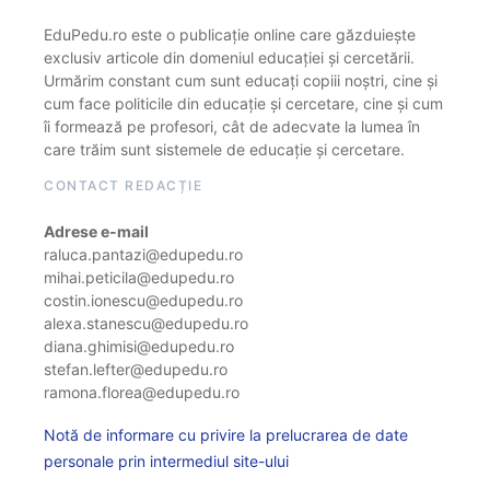
EduPedu.ro este o publicație online care găzduiește
exclusiv articole din domeniul educației și cercetării.
Urmărim constant cum sunt educați copiii noștri, cine și
cum face politicile din educație și cercetare, cine și cum
îi formează pe profesori, cât de adecvate la lumea în
care trăim sunt sistemele de educație și cercetare.
CONTACT REDACȚIE
Adrese e-mail
raluca.pantazi@edupedu.ro
mihai.peticila@edupedu.ro
costin.ionescu@edupedu.ro
alexa.stanescu@edupedu.ro
diana.ghimisi@edupedu.ro
stefan.lefter@edupedu.ro
ramona.florea@edupedu.ro
Notă de informare cu privire la prelucrarea de date
personale prin intermediul site-ului