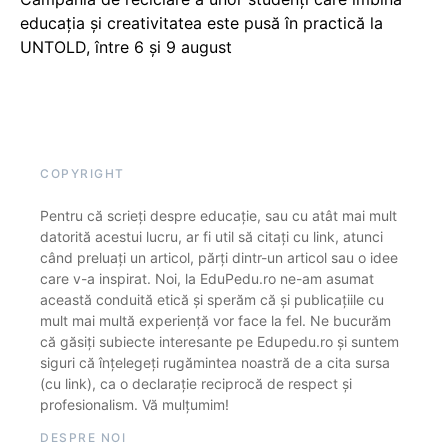
educația și creativitatea este pusă în practică la
UNTOLD, între 6 și 9 august
COPYRIGHT
Pentru că scrieți despre educație, sau cu atât mai mult
datorită acestui lucru, ar fi util să citați cu link, atunci
când preluați un articol, părți dintr-un articol sau o idee
care v-a inspirat. Noi, la EduPedu.ro ne-am asumat
această conduită etică și sperăm că și publicațiile cu
mult mai multă experiență vor face la fel. Ne bucurăm
că găsiți subiecte interesante pe Edupedu.ro și suntem
siguri că înțelegeți rugămintea noastră de a cita sursa
(cu link), ca o declarație reciprocă de respect și
profesionalism. Vă mulțumim!
DESPRE NOI