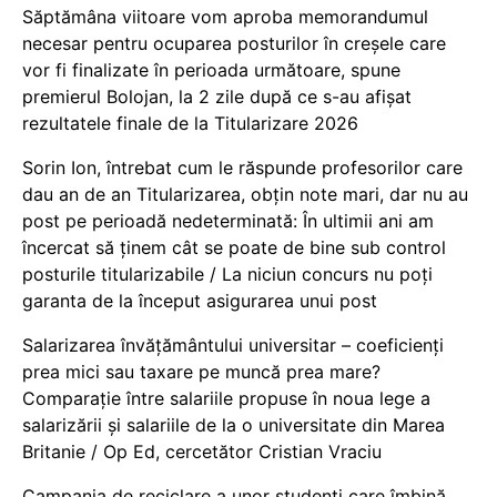
Săptămâna viitoare vom aproba memorandumul
necesar pentru ocuparea posturilor în creșele care
vor fi finalizate în perioada următoare, spune
premierul Bolojan, la 2 zile după ce s-au afișat
rezultatele finale de la Titularizare 2026
Sorin Ion, întrebat cum le răspunde profesorilor care
dau an de an Titularizarea, obțin note mari, dar nu au
post pe perioadă nedeterminată: În ultimii ani am
încercat să ținem cât se poate de bine sub control
posturile titularizabile / La niciun concurs nu poți
garanta de la început asigurarea unui post
Salarizarea învățământului universitar – coeficienți
prea mici sau taxare pe muncă prea mare?
Comparație între salariile propuse în noua lege a
salarizării și salariile de la o universitate din Marea
Britanie / Op Ed, cercetător Cristian Vraciu
Campania de reciclare a unor studenți care îmbină