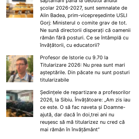
săptămâni până la debutul anului
școlar 2026-2027, sunt semnalate de
Alin Badea, prim-vicepreședinte USLI
Gorj: Ministerul o comite grav de tot.
Ne sună directorii disperați că oamenii
rămân fără posturi. Ce se întâmplă cu
învățătorii, cu educatorii?
Profesor de Istorie cu 9.70 la
Titularizare 2026: Nu prea sunt mari
așteptările. Din păcate nu sunt posturi
titularizabile
Ședințele de repartizare a profesorilor
2026, la Sibiu. Învățătoare: „Am zis iau
ce este. O să fac naveta și Doamne-
ajută, dar dacă în doi,trei ani nu
reușesc să mă titularizez nu cred că
mai rămân în învățământ”