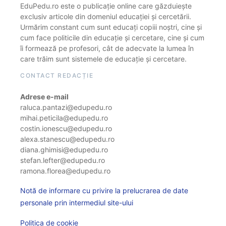
EduPedu.ro este o publicație online care găzduiește
exclusiv articole din domeniul educației și cercetării.
Urmărim constant cum sunt educați copiii noștri, cine și
cum face politicile din educație și cercetare, cine și cum
îi formează pe profesori, cât de adecvate la lumea în
care trăim sunt sistemele de educație și cercetare.
CONTACT REDACȚIE
Adrese e-mail
raluca.pantazi@edupedu.ro
mihai.peticila@edupedu.ro
costin.ionescu@edupedu.ro
alexa.stanescu@edupedu.ro
diana.ghimisi@edupedu.ro
stefan.lefter@edupedu.ro
ramona.florea@edupedu.ro
Notă de informare cu privire la prelucrarea de date
personale prin intermediul site-ului
Politica de cookie