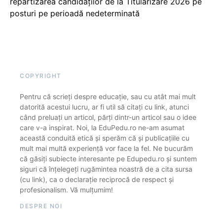
repartizarea candidaților de la Titularizare 2026 pe
posturi pe perioadă nedeterminată
COPYRIGHT
Pentru că scrieți despre educație, sau cu atât mai mult
datorită acestui lucru, ar fi util să citați cu link, atunci
când preluați un articol, părți dintr-un articol sau o idee
care v-a inspirat. Noi, la EduPedu.ro ne-am asumat
această conduită etică și sperăm că și publicațiile cu
mult mai multă experiență vor face la fel. Ne bucurăm
că găsiți subiecte interesante pe Edupedu.ro și suntem
siguri că înțelegeți rugămintea noastră de a cita sursa
(cu link), ca o declarație reciprocă de respect și
profesionalism. Vă mulțumim!
DESPRE NOI