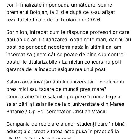
vor fi finalizate în perioada următoare, spune
premierul Bolojan, la 2 zile după ce s-au afișat
rezultatele finale de la Titularizare 2026
Sorin Ion, întrebat cum le răspunde profesorilor care
dau an de an Titularizarea, obțin note mari, dar nu au
post pe perioadă nedeterminată: În ultimii ani am
încercat să ținem cât se poate de bine sub control
posturile titularizabile / La niciun concurs nu poți
garanta de la început asigurarea unui post
Salarizarea învățământului universitar – coeficienți
prea mici sau taxare pe muncă prea mare?
Comparație între salariile propuse în noua lege a
salarizării și salariile de la o universitate din Marea
Britanie / Op Ed, cercetător Cristian Vraciu
Campania de reciclare a unor studenți care îmbină
educația și creativitatea este pusă în practică la
UNTOLD, între 6 și 9 august