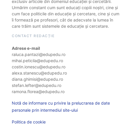
exclusiv articole din domeniul educației și cercetării.
Urmărim constant cum sunt educați copiii noștri, cine și
cum face politicile din educație și cercetare, cine și cum
îi formează pe profesori, cât de adecvate la lumea în
care trăim sunt sistemele de educație și cercetare.
CONTACT REDACȚIE
Adrese e-mail
raluca.pantazi@edupedu.ro
mihai.peticila@edupedu.ro
costin.ionescu@edupedu.ro
alexa.stanescu@edupedu.ro
diana.ghimisi@edupedu.ro
stefan.lefter@edupedu.ro
ramona.florea@edupedu.ro
Notă de informare cu privire la prelucrarea de date
personale prin intermediul site-ului
Politica de cookie