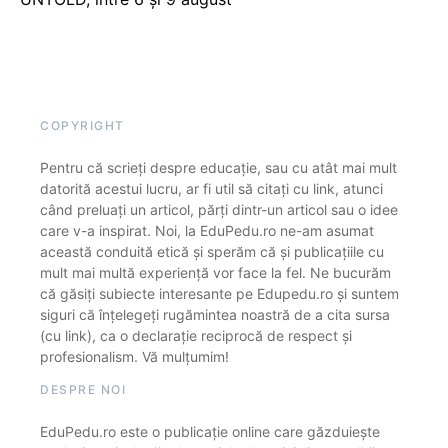
COPYRIGHT
Pentru că scrieți despre educație, sau cu atât mai mult
datorită acestui lucru, ar fi util să citați cu link, atunci
când preluați un articol, părți dintr-un articol sau o idee
care v-a inspirat. Noi, la EduPedu.ro ne-am asumat
această conduită etică și sperăm că și publicațiile cu
mult mai multă experiență vor face la fel. Ne bucurăm
că găsiți subiecte interesante pe Edupedu.ro și suntem
siguri că înțelegeți rugămintea noastră de a cita sursa
(cu link), ca o declarație reciprocă de respect și
profesionalism. Vă mulțumim!
DESPRE NOI
EduPedu.ro este o publicație online care găzduiește