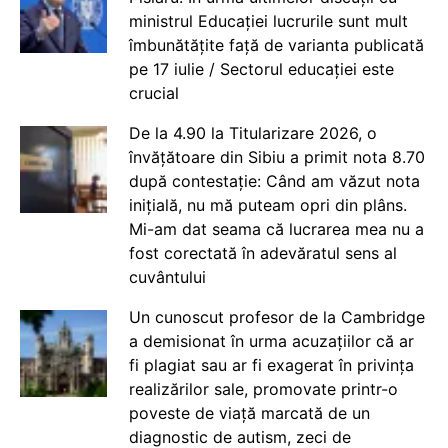
ministrul Educației lucrurile sunt mult
îmbunătățite față de varianta publicată
pe 17 iulie / Sectorul educației este
crucial
De la 4.90 la Titularizare 2026, o
învățătoare din Sibiu a primit nota 8.70
după contestație: Când am văzut nota
inițială, nu mă puteam opri din plâns.
Mi-am dat seama că lucrarea mea nu a
fost corectată în adevăratul sens al
cuvântului
Un cunoscut profesor de la Cambridge
a demisionat în urma acuzațiilor că ar
fi plagiat sau ar fi exagerat în privința
realizărilor sale, promovate printr-o
poveste de viață marcată de un
diagnostic de autism, zeci de