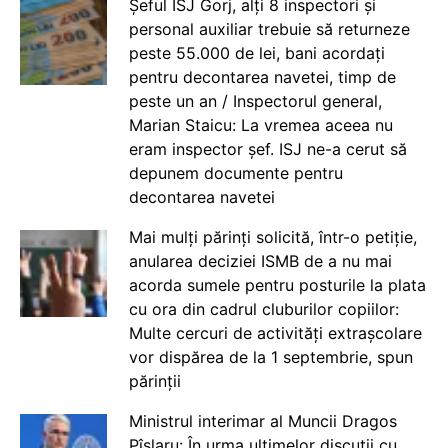
Șeful ISJ Gorj, alți 8 inspectori și
personal auxiliar trebuie să returneze
peste 55.000 de lei, bani acordați
pentru decontarea navetei, timp de
peste un an / Inspectorul general,
Marian Staicu: La vremea aceea nu
eram inspector șef. ISJ ne-a cerut să
depunem documente pentru
decontarea navetei
Mai mulți părinți solicită, într-o petiție,
anularea deciziei ISMB de a nu mai
acorda sumele pentru posturile la plata
cu ora din cadrul cluburilor copiilor:
Multe cercuri de activități extrașcolare
vor dispărea de la 1 septembrie, spun
părinții
Ministrul interimar al Muncii Dragos
Pîslaru: În urma ultimelor discuții cu