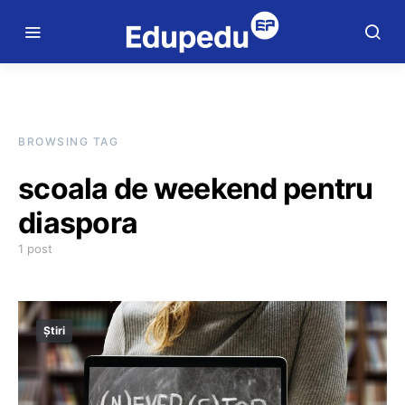
BROWSING TAG
scoala de weekend pentru
diaspora
1 post
Știri