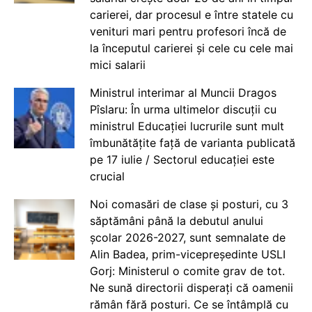
carierei, dar procesul e între statele cu
venituri mari pentru profesori încă de
la începutul carierei și cele cu cele mai
mici salarii
Ministrul interimar al Muncii Dragos
Pîslaru: În urma ultimelor discuții cu
ministrul Educației lucrurile sunt mult
îmbunătățite față de varianta publicată
pe 17 iulie / Sectorul educației este
crucial
Noi comasări de clase și posturi, cu 3
săptămâni până la debutul anului
școlar 2026-2027, sunt semnalate de
Alin Badea, prim-vicepreședinte USLI
Gorj: Ministerul o comite grav de tot.
Ne sună directorii disperați că oamenii
rămân fără posturi. Ce se întâmplă cu