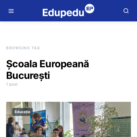
BROWSING TAG
Școala Europeană
București
1 post
Educație