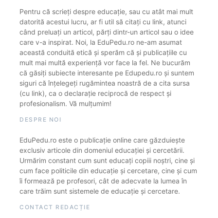
Pentru că scrieți despre educație, sau cu atât mai mult
datorită acestui lucru, ar fi util să citați cu link, atunci
când preluați un articol, părți dintr-un articol sau o idee
care v-a inspirat. Noi, la EduPedu.ro ne-am asumat
această conduită etică și sperăm că și publicațiile cu
mult mai multă experiență vor face la fel. Ne bucurăm
că găsiți subiecte interesante pe Edupedu.ro și suntem
siguri că înțelegeți rugămintea noastră de a cita sursa
(cu link), ca o declarație reciprocă de respect și
profesionalism. Vă mulțumim!
DESPRE NOI
EduPedu.ro este o publicație online care găzduiește
exclusiv articole din domeniul educației și cercetării.
Urmărim constant cum sunt educați copiii noștri, cine și
cum face politicile din educație și cercetare, cine și cum
îi formează pe profesori, cât de adecvate la lumea în
care trăim sunt sistemele de educație și cercetare.
CONTACT REDACȚIE