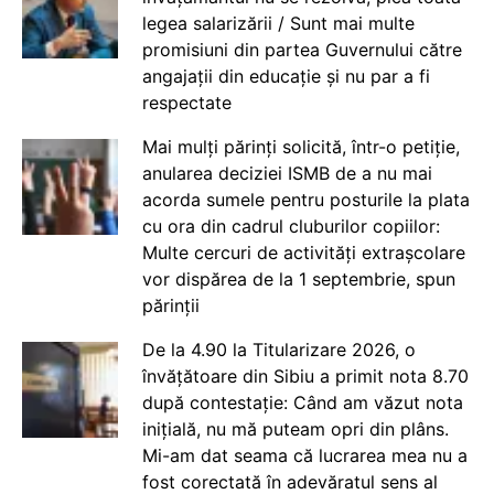
legea salarizării / Sunt mai multe
promisiuni din partea Guvernului către
angajații din educație și nu par a fi
respectate
Mai mulți părinți solicită, într-o petiție,
anularea deciziei ISMB de a nu mai
acorda sumele pentru posturile la plata
cu ora din cadrul cluburilor copiilor:
Multe cercuri de activități extrașcolare
vor dispărea de la 1 septembrie, spun
părinții
De la 4.90 la Titularizare 2026, o
învățătoare din Sibiu a primit nota 8.70
după contestație: Când am văzut nota
inițială, nu mă puteam opri din plâns.
Mi-am dat seama că lucrarea mea nu a
fost corectată în adevăratul sens al