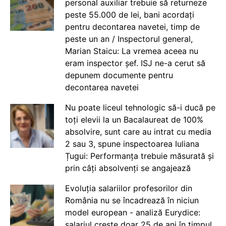
personal auxiliar trebuie să returneze
peste 55.000 de lei, bani acordați
pentru decontarea navetei, timp de
peste un an / Inspectorul general,
Marian Staicu: La vremea aceea nu
eram inspector șef. ISJ ne-a cerut să
depunem documente pentru
decontarea navetei
Nu poate liceul tehnologic să-i ducă pe
toți elevii la un Bacalaureat de 100%
absolvire, sunt care au intrat cu media
2 sau 3, spune inspectoarea Iuliana
Țugui: Performanța trebuie măsurată și
prin câți absolvenți se angajează
Evoluția salariilor profesorilor din
România nu se încadrează în niciun
model european - analiză Eurydice:
salariul crește doar 25 de ani în timpul