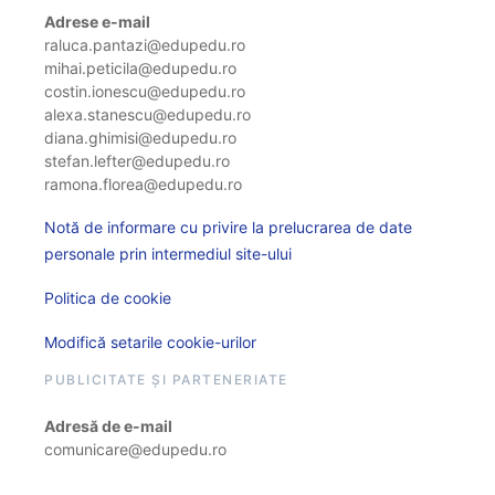
Adrese e-mail
raluca.pantazi@edupedu.ro
mihai.peticila@edupedu.ro
costin.ionescu@edupedu.ro
alexa.stanescu@edupedu.ro
diana.ghimisi@edupedu.ro
stefan.lefter@edupedu.ro
ramona.florea@edupedu.ro
Notă de informare cu privire la prelucrarea de date
personale prin intermediul site-ului
Politica de cookie
Modifică setarile cookie-urilor
PUBLICITATE ȘI PARTENERIATE
Adresă de e-mail
comunicare@edupedu.ro