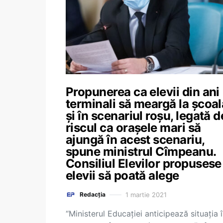
Propunerea ca elevii din ani
terminali să meargă la școal
și în scenariul roșu, legată d
riscul ca orașele mari să
ajungă în acest scenariu,
spune ministrul Cîmpeanu.
Consiliul Elevilor propusese
elevii să poată alege
1 martie 2021
Redacția
“Ministerul Educației anticipează situația 