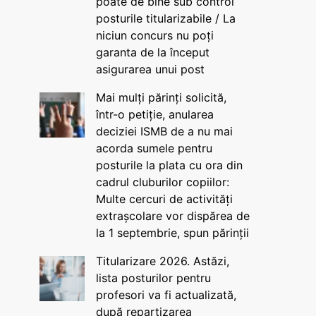
poate de bine sub control
posturile titularizabile / La
niciun concurs nu poți
garanta de la început
asigurarea unui post
Mai mulți părinți solicită,
într-o petiție, anularea
deciziei ISMB de a nu mai
acorda sumele pentru
posturile la plata cu ora din
cadrul cluburilor copiilor:
Multe cercuri de activități
extrașcolare vor dispărea de
la 1 septembrie, spun părinții
Titularizare 2026. Astăzi,
lista posturilor pentru
profesori va fi actualizată,
după repartizarea