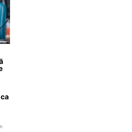
ă
e
 ca
în