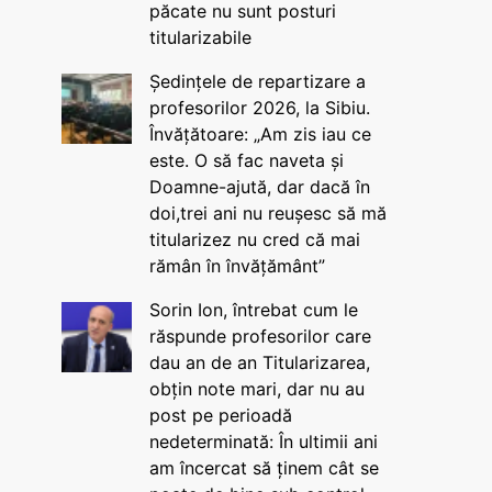
păcate nu sunt posturi
titularizabile
Ședințele de repartizare a
profesorilor 2026, la Sibiu.
Învățătoare: „Am zis iau ce
este. O să fac naveta și
Doamne-ajută, dar dacă în
doi,trei ani nu reușesc să mă
titularizez nu cred că mai
rămân în învățământ”
Sorin Ion, întrebat cum le
răspunde profesorilor care
dau an de an Titularizarea,
obțin note mari, dar nu au
post pe perioadă
nedeterminată: În ultimii ani
am încercat să ținem cât se