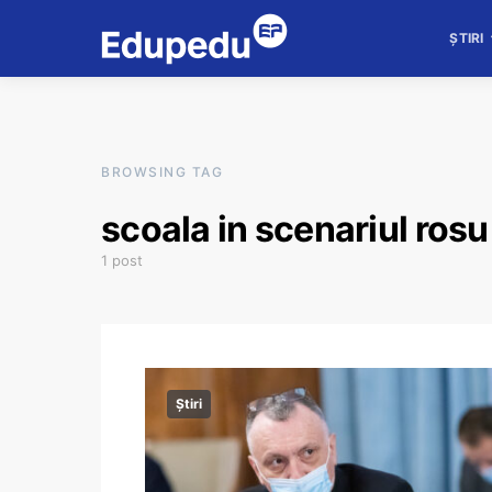
ȘTIRI
BROWSING TAG
scoala in scenariul rosu
1 post
Știri