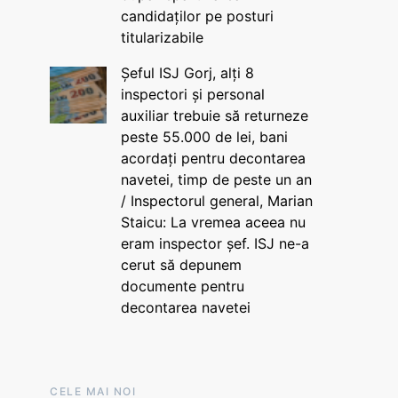
candidaților pe posturi
titularizabile
Șeful ISJ Gorj, alți 8
inspectori și personal
auxiliar trebuie să returneze
peste 55.000 de lei, bani
acordați pentru decontarea
navetei, timp de peste un an
/ Inspectorul general, Marian
Staicu: La vremea aceea nu
eram inspector șef. ISJ ne-a
cerut să depunem
documente pentru
decontarea navetei
CELE MAI NOI