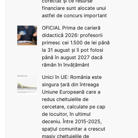
corectat și ce resurse
financiare sunt alocate unui
astfel de concurs important
OFICIAL Prima de carieră
didactică 2026: profesorii
primesc cei 1.500 de lei până
la 31 august și îi pot folosi
până în august 2027 dacă
rămân în învățământ
Unici în UE: România este
singura țară din întreaga
Uniune Europeană care a
redus cheltuielile de
cercetare, calculate pe cap
de locuitor, în ultimul
deceniu. Între 2015-2025,
spațiul comunitar a crescut
masiv cheltuielile de