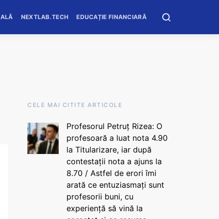
OALĂ
NEXTLAB.TECH
EDUCAȚIE FINANCIARĂ
CELE MAI CITITE ARTICOLE
Profesorul Petruț Rizea: O
profesoară a luat nota 4.90
la Titularizare, iar după
contestații nota a ajuns la
8.70 / Astfel de erori îmi
arată ce entuziasmați sunt
profesorii buni, cu
experiență să vină la