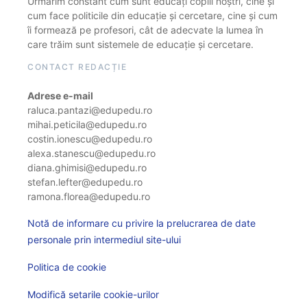
Urmărim constant cum sunt educați copiii noștri, cine și
cum face politicile din educație și cercetare, cine și cum
îi formează pe profesori, cât de adecvate la lumea în
care trăim sunt sistemele de educație și cercetare.
CONTACT REDACȚIE
Adrese e-mail
raluca.pantazi@edupedu.ro
mihai.peticila@edupedu.ro
costin.ionescu@edupedu.ro
alexa.stanescu@edupedu.ro
diana.ghimisi@edupedu.ro
stefan.lefter@edupedu.ro
ramona.florea@edupedu.ro
Notă de informare cu privire la prelucrarea de date
personale prin intermediul site-ului
Politica de cookie
Modifică setarile cookie-urilor