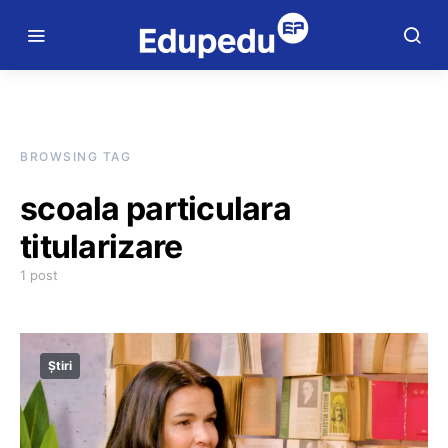
BROWSING TAG
scoala particulara
titularizare
1 post
Știri