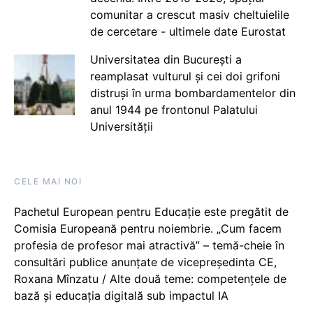
comunitar a crescut masiv cheltuielile
de cercetare - ultimele date Eurostat
Universitatea din București a
reamplasat vulturul și cei doi grifoni
distruși în urma bombardamentelor din
anul 1944 pe frontonul Palatului
Universității
CELE MAI NOI
Pachetul European pentru Educație este pregătit de
Comisia Europeană pentru noiembrie. „Cum facem
profesia de profesor mai atractivă” – temă-cheie în
consultări publice anunțate de vicepreședinta CE,
Roxana Mînzatu / Alte două teme: competențele de
bază și educația digitală sub impactul IA