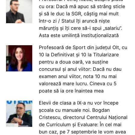
cu ora: Dacă mă apuc să strâng sticle
și să le duc la SGR, câștig mai mult
într-o zi / Statul îți aruncă niște
mărunțiș și îți cere să-i spui „salariu”.
Asta este umilință instituționalizată
Profesoară de Sport din județul Olt, cu
10 la Definitivat și 10 la Titularizare
pentru a doua oară, va susține
concursul și anul viitor: Dacă nu dau
examen anul viitor, nota 10 nu mai
valorează mare lucru. Cineva cu 5
poate să ia ore înaintea mea
Elevii de clasa a IX-a nu vor începe
școala cu manuale noi. Bogdan
Cristescu, directorul Centrului Național
de Curriculum și Evaluare: În cel mai
bun caz, pe 7 septembrie le vom avea