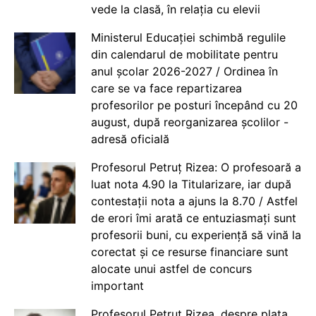
vede la clasă, în relația cu elevii
Ministerul Educației schimbă regulile
din calendarul de mobilitate pentru
anul școlar 2026-2027 / Ordinea în
care se va face repartizarea
profesorilor pe posturi începând cu 20
august, după reorganizarea școlilor -
adresă oficială
Profesorul Petruț Rizea: O profesoară a
luat nota 4.90 la Titularizare, iar după
contestații nota a ajuns la 8.70 / Astfel
de erori îmi arată ce entuziasmați sunt
profesorii buni, cu experiență să vină la
corectat și ce resurse financiare sunt
alocate unui astfel de concurs
important
Profesorul Petruț Rizea, despre plata