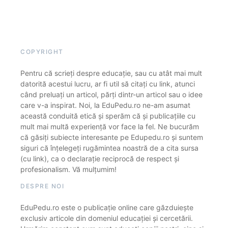
COPYRIGHT
Pentru că scrieți despre educație, sau cu atât mai mult
datorită acestui lucru, ar fi util să citați cu link, atunci
când preluați un articol, părți dintr-un articol sau o idee
care v-a inspirat. Noi, la EduPedu.ro ne-am asumat
această conduită etică și sperăm că și publicațiile cu
mult mai multă experiență vor face la fel. Ne bucurăm
că găsiți subiecte interesante pe Edupedu.ro și suntem
siguri că înțelegeți rugămintea noastră de a cita sursa
(cu link), ca o declarație reciprocă de respect și
profesionalism. Vă mulțumim!
DESPRE NOI
EduPedu.ro este o publicație online care găzduiește
exclusiv articole din domeniul educației și cercetării.