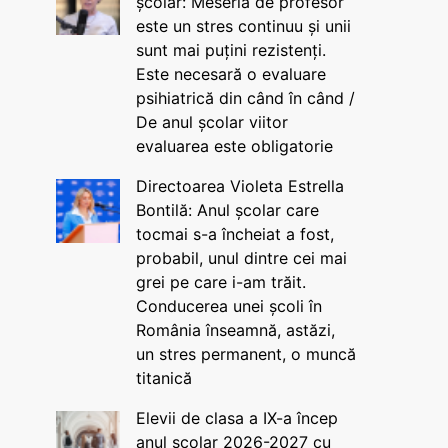
școlar: Meseria de profesor
este un stres continuu și unii
sunt mai puțini rezistenți.
Este necesară o evaluare
psihiatrică din când în când /
De anul școlar viitor
evaluarea este obligatorie
Directoarea Violeta Estrella
Bontilă: Anul școlar care
tocmai s-a încheiat a fost,
probabil, unul dintre cei mai
grei pe care i-am trăit.
Conducerea unei școli în
România înseamnă, astăzi,
un stres permanent, o muncă
titanică
Elevii de clasa a IX-a încep
anul școlar 2026-2027 cu