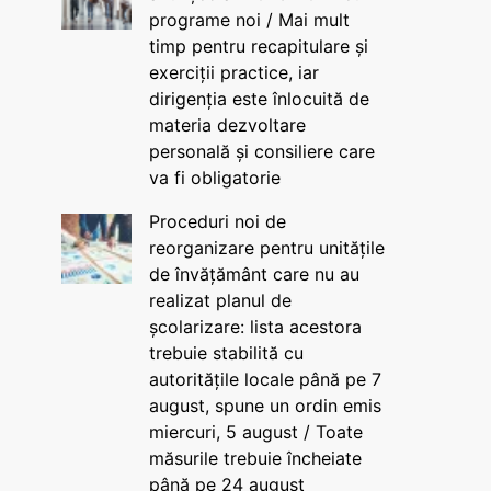
programe noi / Mai mult
timp pentru recapitulare și
exerciții practice, iar
dirigenția este înlocuită de
materia dezvoltare
personală și consiliere care
va fi obligatorie
Proceduri noi de
reorganizare pentru unitățile
de învățământ care nu au
realizat planul de
școlarizare: lista acestora
trebuie stabilită cu
autoritățile locale până pe 7
august, spune un ordin emis
miercuri, 5 august / Toate
măsurile trebuie încheiate
până pe 24 august