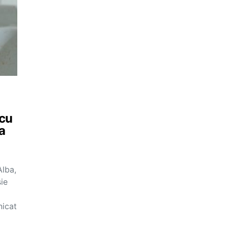
 cu
a
Alba,
ie
nicat