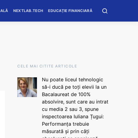
OALĂ
NEXTLAB.TECH
EDUCAȚIE FINANCIARĂ
CELE MAI CITITE ARTICOLE
Nu poate liceul tehnologic
să-i ducă pe toți elevii la un
Bacalaureat de 100%
absolvire, sunt care au intrat
cu media 2 sau 3, spune
inspectoarea Iuliana Țugui:
Performanța trebuie
măsurată și prin câți