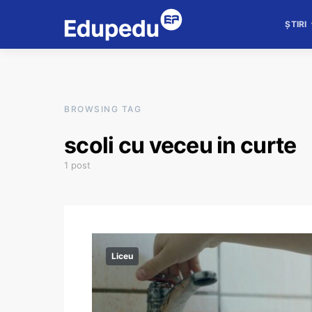
ȘTIRI
BROWSING TAG
scoli cu veceu in curte
1 post
Liceu