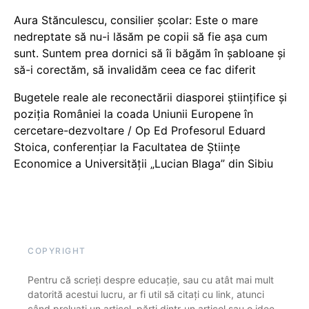
Aura Stănculescu, consilier școlar: Este o mare
nedreptate să nu-i lăsăm pe copii să fie așa cum
sunt. Suntem prea dornici să îi băgăm în șabloane și
să-i corectăm, să invalidăm ceea ce fac diferit
Bugetele reale ale reconectării diasporei științifice și
poziția României la coada Uniunii Europene în
cercetare-dezvoltare / Op Ed Profesorul Eduard
Stoica, conferențiar la Facultatea de Științe
Economice a Universității „Lucian Blaga” din Sibiu
COPYRIGHT
Pentru că scrieți despre educație, sau cu atât mai mult
datorită acestui lucru, ar fi util să citați cu link, atunci
când preluați un articol, părți dintr-un articol sau o idee