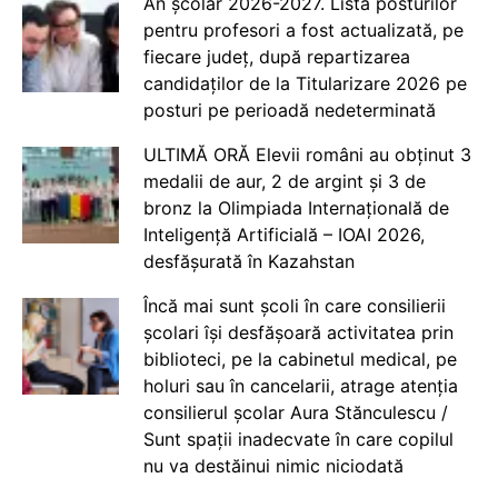
An școlar 2026-2027. Lista posturilor
pentru profesori a fost actualizată, pe
fiecare județ, după repartizarea
candidaților de la Titularizare 2026 pe
posturi pe perioadă nedeterminată
ULTIMĂ ORĂ Elevii români au obținut 3
medalii de aur, 2 de argint și 3 de
bronz la Olimpiada Internațională de
Inteligență Artificială – IOAI 2026,
desfășurată în Kazahstan
Încă mai sunt școli în care consilierii
școlari își desfășoară activitatea prin
biblioteci, pe la cabinetul medical, pe
holuri sau în cancelarii, atrage atenția
consilierul școlar Aura Stănculescu /
Sunt spații inadecvate în care copilul
nu va destăinui nimic niciodată