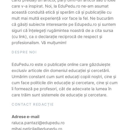
care v-a inspirat. Noi, la EduPedu.ro ne-am asumat
această conduită etică și sperăm că și publicațiile cu
mult mai multă experiență vor face la fel. Ne bucurăm
că găsiți subiecte interesante pe Edupedu.ro și suntem
siguri că înțelegeți rugămintea noastră de a cita sursa
(cu link), ca o declarație reciprocă de respect și
profesionalism. Vă mulțumim!
DESPRE NOI
EduPedu.ro este o publicație online care găzduiește
exclusiv articole din domeniul educației și cercetării.
Urmărim constant cum sunt educați copiii noștri, cine și
cum face politicile din educație și cercetare, cine și cum
îi formează pe profesori, cât de adecvate la lumea în
care trăim sunt sistemele de educație și cercetare.
CONTACT REDACȚIE
Adrese e-mail
raluca.pantazi@edupedu.ro
mihai.peticila@edupedu.ro