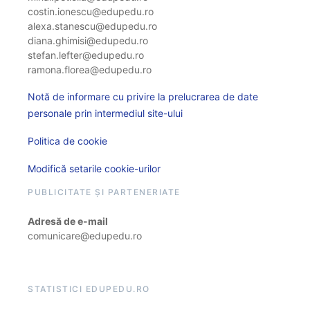
costin.ionescu@edupedu.ro
alexa.stanescu@edupedu.ro
diana.ghimisi@edupedu.ro
stefan.lefter@edupedu.ro
ramona.florea@edupedu.ro
Notă de informare cu privire la prelucrarea de date
personale prin intermediul site-ului
Politica de cookie
Modifică setarile cookie-urilor
PUBLICITATE ȘI PARTENERIATE
Adresă de e-mail
comunicare@edupedu.ro
STATISTICI EDUPEDU.RO