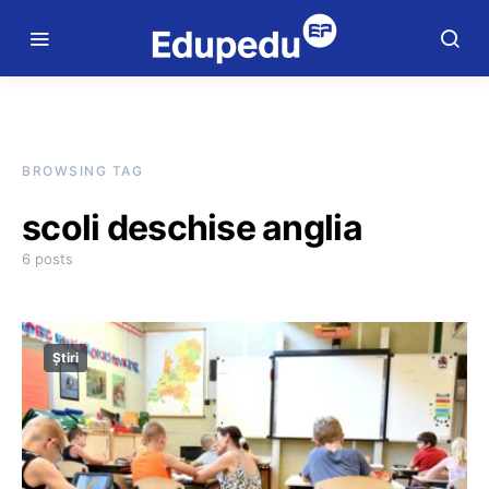
BROWSING TAG
scoli deschise anglia
6 posts
Știri