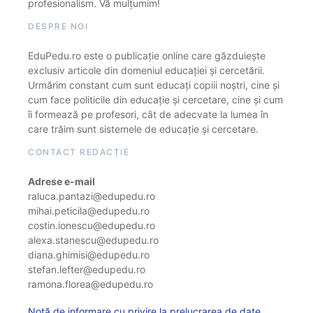
profesionalism. Vă mulțumim!
DESPRE NOI
EduPedu.ro este o publicație online care găzduiește
exclusiv articole din domeniul educației și cercetării.
Urmărim constant cum sunt educați copiii noștri, cine și
cum face politicile din educație și cercetare, cine și cum
îi formează pe profesori, cât de adecvate la lumea în
care trăim sunt sistemele de educație și cercetare.
CONTACT REDACȚIE
Adrese e-mail
raluca.pantazi@edupedu.ro
mihai.peticila@edupedu.ro
costin.ionescu@edupedu.ro
alexa.stanescu@edupedu.ro
diana.ghimisi@edupedu.ro
stefan.lefter@edupedu.ro
ramona.florea@edupedu.ro
Notă de informare cu privire la prelucrarea de date