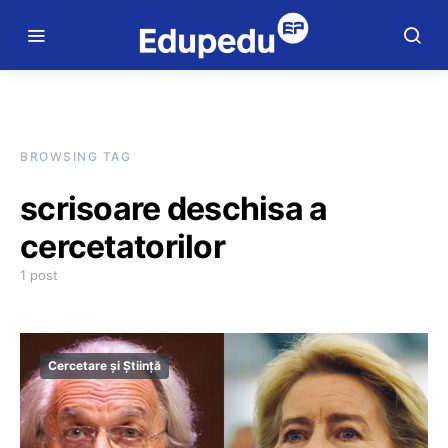
BROWSING TAG
scrisoare deschisa a
cercetatorilor
1 post
Cercetare și Știință