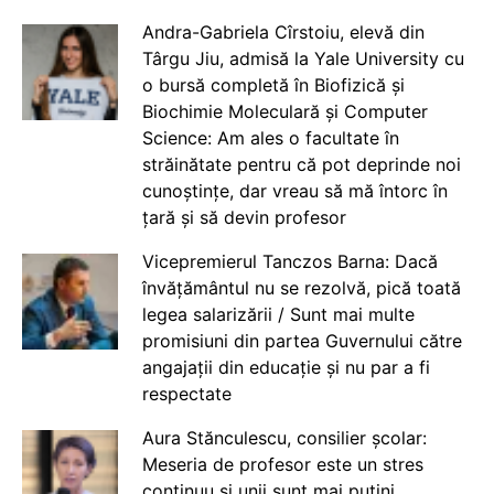
Andra-Gabriela Cîrstoiu, elevă din
Târgu Jiu, admisă la Yale University cu
o bursă completă în Biofizică și
Biochimie Moleculară și Computer
Science: Am ales o facultate în
străinătate pentru că pot deprinde noi
cunoștințe, dar vreau să mă întorc în
țară și să devin profesor
Vicepremierul Tanczos Barna: Dacă
învățământul nu se rezolvă, pică toată
legea salarizării / Sunt mai multe
promisiuni din partea Guvernului către
angajații din educație și nu par a fi
respectate
Aura Stănculescu, consilier școlar:
Meseria de profesor este un stres
continuu și unii sunt mai puțini