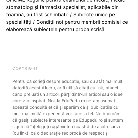
stomatolog și farmacist specialist, aplicabile din
toamnă, au fost schimbate / Subiecte unice pe
specialități / Condiții noi pentru membrii comisiei ce
elaborează subiectele pentru proba scrisă
COPYRIGHT
Pentru că scrieți despre educație, sau cu atât mai mult
datorită acestui lucru, ar fi util să citați cu link, atunci
când preluați un articol, părți dintr-un articol sau o idee
care v-a inspirat. Noi, la EduPedu.ro ne-am asumat
această conduită etică și sperăm că și publicațiile cu
mult mai multă experiență vor face la fel. Ne bucurăm
că găsiți subiecte interesante pe Edupedu.ro și suntem
siguri că înțelegeți rugămintea noastră de a cita sursa
(cu link), ca o declarație reciprocă de respect și