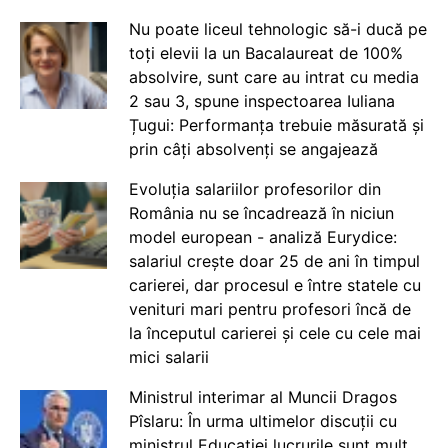
Nu poate liceul tehnologic să-i ducă pe
toți elevii la un Bacalaureat de 100%
absolvire, sunt care au intrat cu media
2 sau 3, spune inspectoarea Iuliana
Țugui: Performanța trebuie măsurată și
prin câți absolvenți se angajează
Evoluția salariilor profesorilor din
România nu se încadrează în niciun
model european - analiză Eurydice:
salariul crește doar 25 de ani în timpul
carierei, dar procesul e între statele cu
venituri mari pentru profesori încă de
la începutul carierei și cele cu cele mai
mici salarii
Ministrul interimar al Muncii Dragos
Pîslaru: În urma ultimelor discuții cu
ministrul Educației lucrurile sunt mult