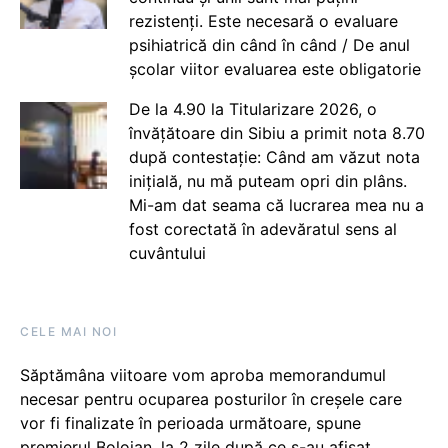
rezistenți. Este necesară o evaluare
psihiatrică din când în când / De anul
școlar viitor evaluarea este obligatorie
De la 4.90 la Titularizare 2026, o
învățătoare din Sibiu a primit nota 8.70
după contestație: Când am văzut nota
inițială, nu mă puteam opri din plâns.
Mi-am dat seama că lucrarea mea nu a
fost corectată în adevăratul sens al
cuvântului
CELE MAI NOI
Săptămâna viitoare vom aproba memorandumul
necesar pentru ocuparea posturilor în creșele care
vor fi finalizate în perioada următoare, spune
premierul Bolojan, la 2 zile după ce s-au afișat