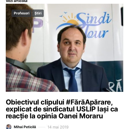
Vezi articolul
Profesori
Știri
Obiectivul clipului #FărăApărare,
explicat de sindicatul USLIP Iași ca
reacție la opinia Oanei Moraru
14 mai 2019
Mihai Peticilă