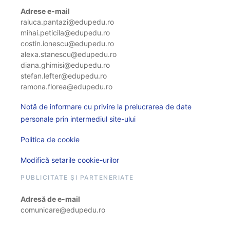
Adrese e-mail
raluca.pantazi@edupedu.ro
mihai.peticila@edupedu.ro
costin.ionescu@edupedu.ro
alexa.stanescu@edupedu.ro
diana.ghimisi@edupedu.ro
stefan.lefter@edupedu.ro
ramona.florea@edupedu.ro
Notă de informare cu privire la prelucrarea de date
personale prin intermediul site-ului
Politica de cookie
Modifică setarile cookie-urilor
PUBLICITATE ȘI PARTENERIATE
Adresă de e-mail
comunicare@edupedu.ro