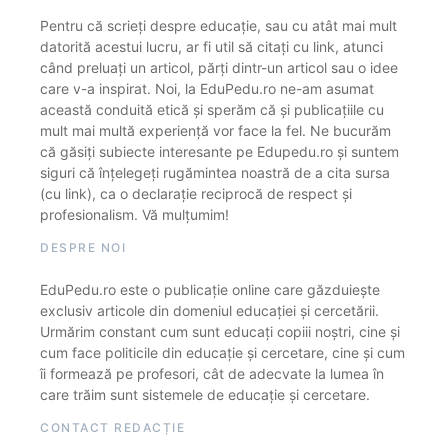
Pentru că scrieți despre educație, sau cu atât mai mult
datorită acestui lucru, ar fi util să citați cu link, atunci
când preluați un articol, părți dintr-un articol sau o idee
care v-a inspirat. Noi, la EduPedu.ro ne-am asumat
această conduită etică și sperăm că și publicațiile cu
mult mai multă experiență vor face la fel. Ne bucurăm
că găsiți subiecte interesante pe Edupedu.ro și suntem
siguri că înțelegeți rugămintea noastră de a cita sursa
(cu link), ca o declarație reciprocă de respect și
profesionalism. Vă mulțumim!
DESPRE NOI
EduPedu.ro este o publicație online care găzduiește
exclusiv articole din domeniul educației și cercetării.
Urmărim constant cum sunt educați copiii noștri, cine și
cum face politicile din educație și cercetare, cine și cum
îi formează pe profesori, cât de adecvate la lumea în
care trăim sunt sistemele de educație și cercetare.
CONTACT REDACȚIE