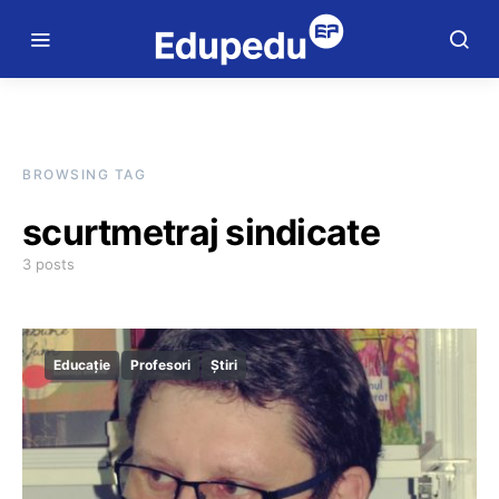
BROWSING TAG
scurtmetraj sindicate
3 posts
Educație
Profesori
Știri