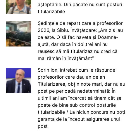
așteptările. Din păcate nu sunt posturi
titularizabile
Ședințele de repartizare a profesorilor
2026, la Sibiu. Învățătoare: „Am zis iau
ce este. O să fac naveta și Doamne-
ajută, dar dacă în doi,trei ani nu
reușesc să mă titularizez nu cred că
mai rămân în învățământ”
Sorin Ion, întrebat cum le răspunde
profesorilor care dau an de an
Titularizarea, obțin note mari, dar nu au
post pe perioadă nedeterminată: În
ultimii ani am încercat să ținem cât se
poate de bine sub control posturile
titularizabile / La niciun concurs nu poți
garanta de la început asigurarea unui
post