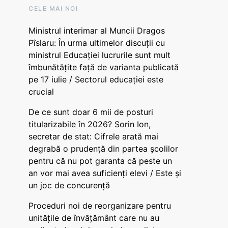
CELE MAI NOI
Ministrul interimar al Muncii Dragos
Pîslaru: În urma ultimelor discuții cu
ministrul Educației lucrurile sunt mult
îmbunătățite față de varianta publicată
pe 17 iulie / Sectorul educației este
crucial
De ce sunt doar 6 mii de posturi
titularizabile în 2026? Sorin Ion,
secretar de stat: Cifrele arată mai
degrabă o prudență din partea școlilor
pentru că nu pot garanta că peste un
an vor mai avea suficienți elevi / Este și
un joc de concurență
Proceduri noi de reorganizare pentru
unitățile de învățământ care nu au