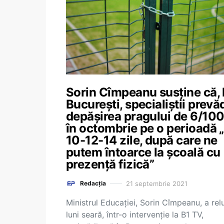
Sorin Cîmpeanu susține că, 
București, specialiștii prevă
depășirea pragului de 6/10
în octombrie pe o perioadă 
10-12-14 zile, după care ne
putem întoarce la școală cu
prezență fizică”
21 septembrie 2021
Redacția
Ministrul Educației, Sorin Cîmpeanu, a rel
luni seară, într-o intervenție la B1 TV,