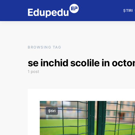
ȘTIRI
BROWSING TAG
se inchid scolile in oct
1 post
Știri