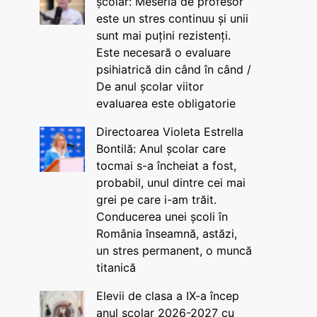
școlar: Meseria de profesor
este un stres continuu și unii
sunt mai puțini rezistenți.
Este necesară o evaluare
psihiatrică din când în când /
De anul școlar viitor
evaluarea este obligatorie
Directoarea Violeta Estrella
Bontilă: Anul școlar care
tocmai s-a încheiat a fost,
probabil, unul dintre cei mai
grei pe care i-am trăit.
Conducerea unei școli în
România înseamnă, astăzi,
un stres permanent, o muncă
titanică
Elevii de clasa a IX-a încep
anul școlar 2026-2027 cu