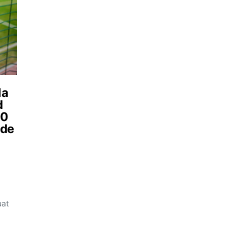
la
d
00
„de
uat