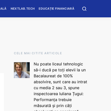
OALĂ
NEXTLAB.TECH
EDUCAȚIE FINANCIARĂ
CELE MAI CITITE ARTICOLE
Nu poate liceul tehnologic
să-i ducă pe toți elevii la un
Bacalaureat de 100%
absolvire, sunt care au intrat
cu media 2 sau 3, spune
inspectoarea Iuliana Țugui:
Performanța trebuie
măsurată și prin câți