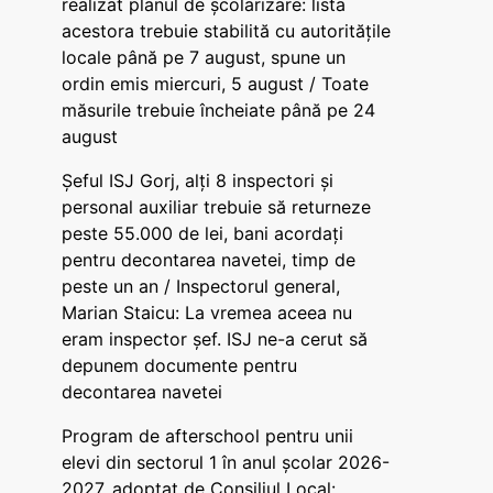
realizat planul de școlarizare: lista
acestora trebuie stabilită cu autoritățile
locale până pe 7 august, spune un
ordin emis miercuri, 5 august / Toate
măsurile trebuie încheiate până pe 24
august
Șeful ISJ Gorj, alți 8 inspectori și
personal auxiliar trebuie să returneze
peste 55.000 de lei, bani acordați
pentru decontarea navetei, timp de
peste un an / Inspectorul general,
Marian Staicu: La vremea aceea nu
eram inspector șef. ISJ ne-a cerut să
depunem documente pentru
decontarea navetei
Program de afterschool pentru unii
elevi din sectorul 1 în anul școlar 2026-
2027, adoptat de Consiliul Local: