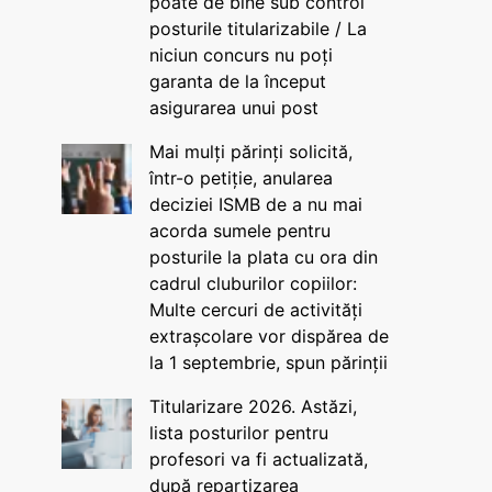
poate de bine sub control
posturile titularizabile / La
niciun concurs nu poți
garanta de la început
asigurarea unui post
Mai mulți părinți solicită,
într-o petiție, anularea
deciziei ISMB de a nu mai
acorda sumele pentru
posturile la plata cu ora din
cadrul cluburilor copiilor:
Multe cercuri de activități
extrașcolare vor dispărea de
la 1 septembrie, spun părinții
Titularizare 2026. Astăzi,
lista posturilor pentru
profesori va fi actualizată,
după repartizarea