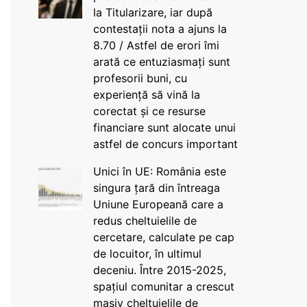
la Titularizare, iar după
contestații nota a ajuns la
8.70 / Astfel de erori îmi
arată ce entuziasmați sunt
profesorii buni, cu
experiență să vină la
corectat și ce resurse
financiare sunt alocate unui
astfel de concurs important
Unici în UE: România este
singura țară din întreaga
Uniune Europeană care a
redus cheltuielile de
cercetare, calculate pe cap
de locuitor, în ultimul
deceniu. Între 2015-2025,
spațiul comunitar a crescut
masiv cheltuielile de