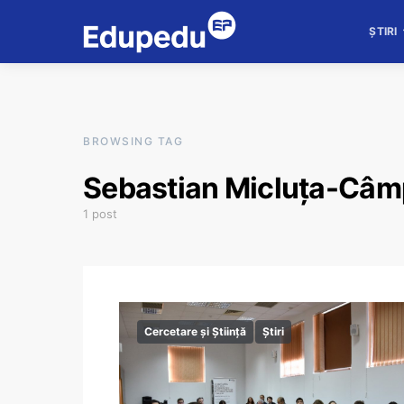
ȘTIRI
BROWSING TAG
Sebastian Micluța-Câ
1 post
Cercetare și Știință
Știri